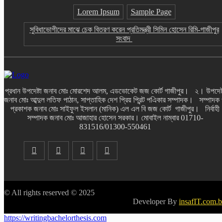
স্বরাষ্ট্রমন্ত্রী চট্টগ্রাম-কক্সবাজারে প্রধানমন্ত্রীর ধারাবাহিক কর্মসূচি: মাতারবাড়ি
Lorem Ipsum
Sample Page
মেগাপ্রকল্প পরিদর্শন বন্যাদুর্গতদের পাশে পুনর্বাসনে প্রধানমন্ত্রী: মানবিক নেতা-
গাজীপুর সংবাদ
সুবিধাভোগীদের মাঝে চেক বিতরণ করেন প্রতিমন্ত্রী সিমিন হোসেন রিমি-গাজীপুর
সংবাদ
আমাদের নেতা বাংলাদেশের মানবিক নেতা:
স্বরাষ্ট্রমন্ত্রী চট্টগ্রাম-কক্সবাজারে প্রধানমন্ত্রীর
ধারাবাহিক কর্মসূচি: মাতারবাড়ি মেগাপ্রকল্প পরিদর্শন
বন্যাদুর্গতদের পাশে পুনর্বাসনে প্রধানমন্ত্রী: মানবিক
নেতা-গাজীপুর সংবাদ
প্রধান উপদেষ্টা জনাব মোঃ মোরশেদ আলম, এডভোকেট জজ কোর্ট গাজীপুর। ২। উপদেষ্
জনাব মোঃ আব্দুল লতিফ পাঠান, সাপ্তাহিক দেশ প্রিয় প্রিন্ট পএিকার সম্পাদক। সম্পাদক
ঠাকুরগাঁওয়ে মোটরসাইকেলের ধাক্কায় প্রাণ গেল
প্রকাশক জনাব মোঃ সাইফুল ইসলান (মানিক) এল এল বি জজ কোর্ট গাজীপুর। নির্বাহী
বৃদ্ধ ও কিশোরের,গুরুতর আহত আরও এক কিশোর-
সম্পাদক জনাব মোঃ আজাহার হোসেন সরকার। মোবাইল নাম্বার 01710-
গাজীপুর সংবাদ
831516/01300-550461
আনন্দ উৎসব মুখর পরিবেশে মহাপ্রভুর আখড়ায়
পড়শীর ১২ তম জন্মদিন পালন-গাজীপুর সংবাদ
© All rights reserved © 2025
ছাতকে ট্রাকের ধাক্কায় সাইকেল আরোহী এক যুবক
Developer By
insafIT.com.
নিহত, হাসপাতালে পরিবারের কান্নার রোল-গাজীপুর
https://writingbachelorthesis.com
সংবাদ