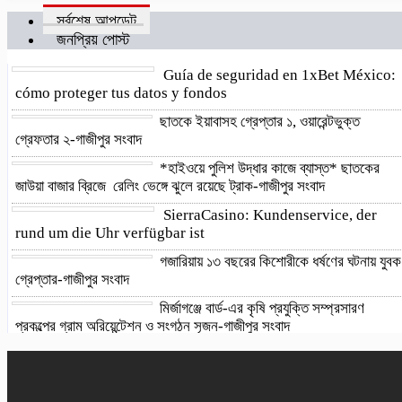
সর্বশেষ আপডেট
জনপ্রিয় পোস্ট
Guía de seguridad en 1xBet México:
cómo proteger tus datos y fondos
ছাতকে ইয়াবাসহ গ্রেপ্তার ১, ওয়ারেন্টভুক্ত
গ্রেফতার ২-গাজীপুর সংবাদ
*হাইওয়ে পুলিশ উদ্ধার কাজে ব্যাস্ত* ছাতকের
জাউয়া বাজার ব্রিজে রেলিং ভেঙ্গে ঝুলে রয়েছে ট্রাক-গাজীপুর সংবাদ
SierraCasino: Kundenservice, der
rund um die Uhr verfügbar ist
গজারিয়ায় ১৩ বছরের কিশোরীকে ধর্ষণের ঘটনায় যুবক
গ্রেপ্তার-গাজীপুর সংবাদ
​মির্জাগঞ্জে বার্ড-এর কৃষি প্রযুক্তি সম্প্রসারণ
প্রকল্পের গ্রাম অরিয়েন্টেশন ও সংগঠন সৃজন-গাজীপুর সংবাদ
অধিকার-সম্মানের দাবিতে রাণীশংকৈলে আদিবাসীদের
পদযাত্রা, ইউএনওকে স্মারকলিপি-গাজীপুর সংবাদ
আমাদের নেতা বাংলাদেশের মানবিক নেতা: