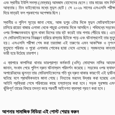
এবং স্থানীয় ইউপি সদস্য (মেম্বার) আমজাদ হোসেনের ছেলে। তার মায়ের নাম লিপ
আক্তার। তিন ভাইবোনের মধ্যে মৃদুল ছোট। সে ২০২৬ সালের এসএসসি পরীক্ষ
দিয়ে মাত্রই ফল প্রকাশের অপেক্ষায় ছিল।
স্থানীয় ও পুলিশ সূত্রে জানা গেছে, আজ দুপুর ৩টার দিকে মৃদুল মোটরসাইকে
চালিয়ে রায়েত বাজার এলাকা থেকে পাচুয়া এলাকার দিকে আসছিল। পথিমধ্যে সড়কে
ওপর বিপজ্জনকভাবে ঝুলে থাকা ডিসের তার হুট করেই তার গলায় পেঁচিয়ে যায়। এত
সে মোটরসাইকেলের নিয়ন্ত্রণ হারিয়ে রাস্তায় ছিটকে পড়ে এবং ঘটনাস্থলেই তার মৃত্য
হয়। এসএসসি পরীক্ষা শেষ করা তরতাজা এই তরুণের এমন আকস্মিক ও নৃশং
মৃত্যুতে পরিবার ও পুরো এলাকায় শোকের ছায়া নেমে এসেছে। স্বজনদের কান্না
ভারী হয়ে উঠেছে চারপাশ।
এ ব্যাপারে কাপাসিয়া থানার ভারপ্রাপ্ত কর্মকর্তা (ওসি) মোহাম্মদ নাসির আহম
জানান, সংবাদ পেয়ে পুলিশ দ্রুত ঘটনাস্থল পরিদর্শন করেছে। সড়কের ওপর ক্যাব
অপারেটরদের ঝুলন্ত তার মোটরসাইকেলের গতি খুব দ্রুত থাকার কারণেই এই দুর্ঘটন
ঘটেছে বলে প্রাথমিকভাবে জানা গেছে। নিহতের মরদেহ উদ্ধার করা হয়েছে এব
আইনি প্রক্রিয়া শেষে পরিবারের কাছে হস্তান্তর করা হবে। সড়ক সুরক্ষায় এম
ঝুঁকিপূর্ণ তারের বিষয়ে তদন্ত করে পরবর্তী আইনগত ব্যবস্থা গ্রহণ করা হবে।
আপনার সামাজিক মিডিয়া এই পোস্ট শেয়ার করুন