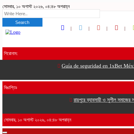
সোমবার, ১০ অগাস্ট ২০২৬, ০৪:৪৮ অপরাহ্ন
Search
শিরোনাম:
Guía de seguridad en 1xBet México
বিঙাপ্তিঃ
রায়পুরে ব্যাবসায়ী ও সুশীল সমাজের স
সোমবার, ১০ অগাস্ট ২০২৬, ০৪:৪৮ অপরাহ্ন