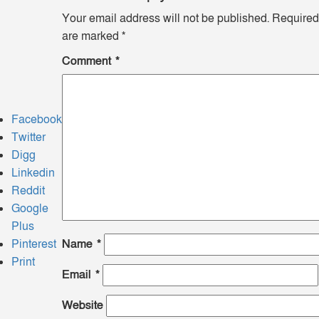
Your email address will not be published.
Required 
are marked
*
Comment
*
দ
ঠাকুরগাঁওয়ে মাছ ধরতে গিয়ে আর ফেরা হলো না বাড়ি, নোনো নদীতে বৃদ্ধের মর্মা
Facebook
Twitter
Digg
Linkedin
াল পএিকার পক্ষ থেকে… লেখক ও পাঠক এবং সাংবাদিক নেতৃবৃন্দকে জানাই, 
Reddit
Google
Plus
Pinterest
Name
*
Print
Email
*
Website