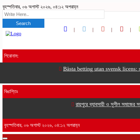
বৃহস্পতিবার, ০৬ অগাস্ট ২০২৬, ০৪:১২ অপরাহ্ন
Search
শিরোনাম:
Bästa betting utan svensk licens: s
বিঙাপ্তিঃ
রায়পুরে ব্যাবসায়ী ও সুশীল সমাজের সম
বৃহস্পতিবার, ০৬ অগাস্ট ২০২৬, ০৪:১২ অপরাহ্ন