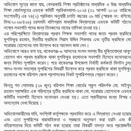
অভিযোগ সূত্রে জানা যায়, বেসরকারি শিক্ষা প্রতিষ্ঠানের মাধ্যমিক ও উচ্চ মাধ্যমি
শিক্ষা বোর্ডসমূহের এডহক কমিটি প্রবিধানমালা-২০২৪ (৩১ আগস্ট ২০২৫ তারিখে
সংশোধনী) এর ৭৪(২) প্রবিধান অনুযায়ী চলতি বছরের ২৯ মার্চ (স্মারক নং: বশিবো
বিঅ/২০২৬/৪২৬) চরসমদি বালিগ্রাম মাধ্যমিক বিদ্যালয়ের এডহক কমিটি গঠনে
লক্ষ্যে সভাপতি পদের জন্য তিনজনের নামের তালিকা চাওয়া হয়।
এর পরিপ্রেক্ষিতে বিদ্যালয়ের প্রধান শিক্ষক সভাপতি পদের জন্য প্রথম ক্রমিক
মুশফিকুর রহমান, দ্বিতীয় ক্রমিকে গিয়াস উদ্দিন শিকদার এবং তৃতীয় ক্রমিকে মো
সরোয়ার হোসেনের নাম উল্লেখ করে আবেদন জমা দেন।
অভিযোগে আরও বলা হয়, বাকেরগঞ্জ-৬ আসনের সংসদ সদস্য বীর মুক্তিযোদ্ধা আবু
হোসেন খান প্রথম ক্রমিকে থাকা মুশফিকুর রহমানকে সভাপতি হিসেবে মনোনয়নে
জন্য লিখিত সুপারিশ করেন। পরে বাকেরগঞ্জ উপজেলা নির্বাহী কর্মকর্তা মিলটন চন্দ্
পালও সংসদ সদস্যের সুপারিশের বিষয়টি উল্লেখ করে প্রথম ক্রমিকে থাকা মুশফিকু
রহমানের পক্ষে বরিশাল জেলা প্রশাসকের নিকট সুপারিশপত্র প্রেরণ করেন।
কিন্তু গত সোমবার (২৯ জুন) বরিশাল শিক্ষা বোর্ডের স্কুল পরিদর্শক মো. সাইফু
রহমান স্বাক্ষরিত এক পরিপত্রে তৃতীয় ক্রমিকে থাকা মো. সরোয়ার হোসেনকে এডহ
কমিটির সভাপতি হিসেবে মনোনয়ন দেওয়া হয়। এতে স্থানীয়দের মধ্যে বিস্ময় 
অসন্তোষ দেখা দিয়েছে।
অভিযোগকারীদের দাবি, সংশ্লিষ্ট কর্তৃপক্ষকে প্রভাবিত করে এ সিদ্ধান্ত নেওয়া হয়েছ
এবং এতে সুপারিশের ধারাবাহিকতা ও স্বচ্ছতা অনুসরণ করা হয়নি এবং ক
বহিরাগতদের দিয়ে কমিটি গঠন করা হয়েছে তারা বিষয়টি তদন্ত করে প্রয়োজনী