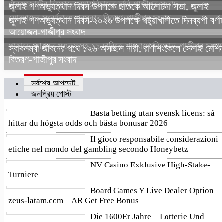
ঐক্যজোটের বিক্ষোভে ন্যায়বিচারের দাবি-গাজীপুর সংবাদ
জুলাই গণঅভ্যুত্থান দিবস উপলক্ষে ছাতকে আলোচনা সভা, জুলাই
যোদ্ধাদের সংবর্ধনা ও পুরস্কার বিতরণ-গাজীপুর সংবাদ
জুলাই গণঅভ্যুত্থান দিবস-২০২৬ উপলক্ষে পটুয়াখালীতে দিনব্যপী বর্ণা
আয়োজন-গাজীপুর সংবাদ
পাহাড়ে আয়কর মওকুফসহ ১১ দাবিতে শাহবাগে বিক্ষোভ-গাজীপুর সংব
স্বাবলম্বী জীবনের পথে ১২৬ অসচ্ছল নারী, রাণীশংকৈলে সেলাই মেশি
বিতরণ-গাজীপুর সংবাদ
সর্বশেষ আপডেট
জনপ্রিয় পোস্ট
Bästa betting utan svensk licens: så
hittar du högsta odds och bästa bonusar 2026
Il gioco responsabile considerazioni
etiche nel mondo del gambling secondo Honeybetz
NV Casino Exklusive High-Stake-
Turniere
Board Games Y Live Dealer Option
zeus-latam.com – AR Get Free Bonus
Die 1600Er Jahre – Lotterie Und