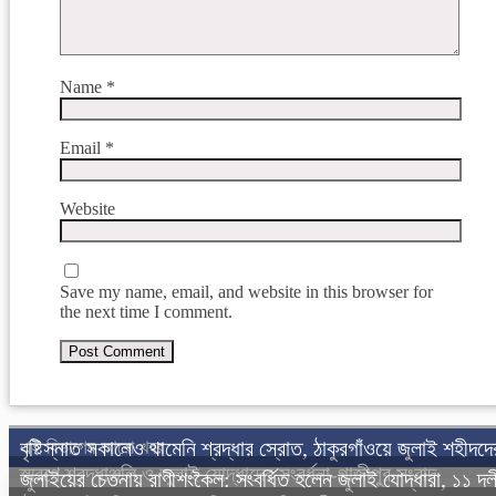
Name
*
Email
*
Website
Save my name, email, and website in this browser for
the next time I comment.
এই বিভাগের আরো খবর
বৃষ্টিস্নাত সকালেও থামেনি শ্রদ্ধার স্রোত, ঠাকুরগাঁওয়ে জুলাই শহীদদে
স্মরণে শ্রদ্ধাঞ্জলি ও জুলাই যোদ্ধাদের সংবর্ধনা-গাজীপুর সংবাদ
জুলাইয়ের চেতনায় রাণীশংকৈল: সংবর্ধিত হলেন জুলাই যোদ্ধারা, ১১ দ