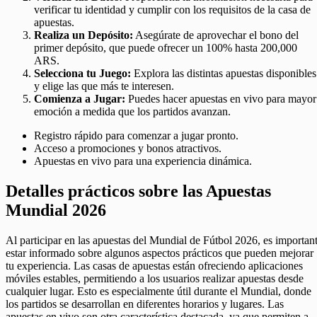
verificar tu identidad y cumplir con los requisitos de la casa de
apuestas.
Realiza un Depósito:
Asegúrate de aprovechar el bono del
primer depósito, que puede ofrecer un 100% hasta 200,000
ARS.
Selecciona tu Juego:
Explora las distintas apuestas disponibles
y elige las que más te interesen.
Comienza a Jugar:
Puedes hacer apuestas en vivo para mayor
emoción a medida que los partidos avanzan.
Registro rápido para comenzar a jugar pronto.
Acceso a promociones y bonos atractivos.
Apuestas en vivo para una experiencia dinámica.
Detalles prácticos sobre las Apuestas
Mundial 2026
Al participar en las apuestas del Mundial de Fútbol 2026, es importan
estar informado sobre algunos aspectos prácticos que pueden mejorar
tu experiencia. Las casas de apuestas están ofreciendo aplicaciones
móviles estables, permitiendo a los usuarios realizar apuestas desde
cualquier lugar. Esto es especialmente útil durante el Mundial, donde
los partidos se desarrollan en diferentes horarios y lugares. Las
apuestas en vivo son otra característica destacada, ya que permiten a