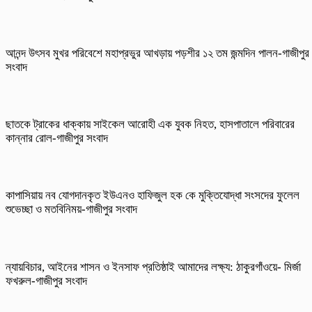
আনন্দ উৎসব মুখর পরিবেশে মহাপ্রভুর আখড়ায় পড়শীর ১২ তম জন্মদিন পালন-গাজীপুর
সংবাদ
ছাতকে ট্রাকের ধাক্কায় সাইকেল আরোহী এক যুবক নিহত, হাসপাতালে পরিবারের
কান্নার রোল-গাজীপুর সংবাদ
কাপাসিয়ায় নব যোগদানকৃত ইউএনও হাফিজুল হক কে মুক্তিযোদ্ধা সংসদের ফুলেল
শুভেচ্ছা ও মতবিনিময়-গাজীপুর সংবাদ
ন্যায়বিচার, আইনের শাসন ও ইনসাফ প্রতিষ্ঠাই আমাদের লক্ষ্য: ঠাকুরগাঁওয়ে- মির্জা
ফখরুল-গাজীপুর সংবাদ