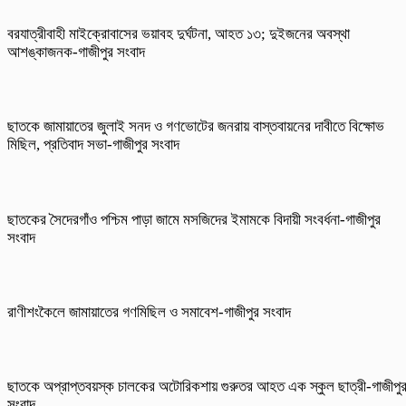
বরযাত্রীবাহী মাইক্রোবাসের ভয়াবহ দুর্ঘটনা, আহত ১৩; দুইজনের অবস্থা
আশঙ্কাজনক-গাজীপুর সংবাদ
ছাতকে জামায়াতের জুলাই সনদ ও গণভোটের জনরায় বাস্তবায়নের দাবীতে বিক্ষোভ
মিছিল, প্রতিবাদ সভা-গাজীপুর সংবাদ
ছাতকের সৈদেরগাঁও পশ্চিম পাড়া জামে মসজিদের ইমামকে বিদায়ী সংবর্ধনা-গাজীপুর
সংবাদ
রাণীশংকৈলে জামায়াতের গণমিছিল ও সমাবেশ-গাজীপুর সংবাদ
ছাতকে অপ্রাপ্তবয়স্ক চালকের অটোরিকশায় গুরুতর আহত এক স্কুল ছাত্রী-গাজীপু
সংবাদ