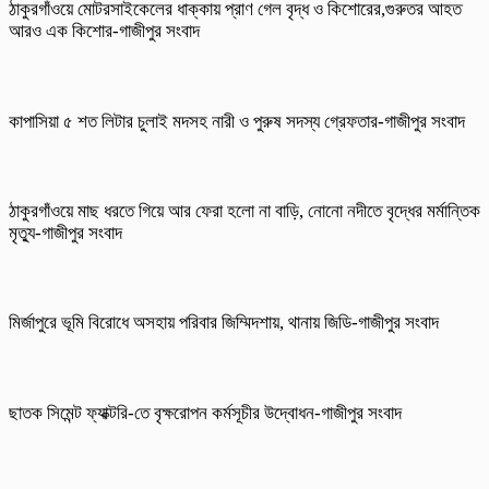
ঠাকুরগাঁওয়ে মোটরসাইকেলের ধাক্কায় প্রাণ গেল বৃদ্ধ ও কিশোরের,গুরুতর আহত
আরও এক কিশোর-গাজীপুর সংবাদ
কাপাসিয়া ৫ শত লিটার চুলাই মদসহ নারী ও পুরুষ সদস্য গ্রেফতার-গাজীপুর সংবাদ
ঠাকুরগাঁওয়ে মাছ ধরতে গিয়ে আর ফেরা হলো না বাড়ি, নোনো নদীতে বৃদ্ধের মর্মান্তিক
মৃত্যু-গাজীপুর সংবাদ
মির্জাপুরে ভূমি বিরোধে অসহায় পরিবার জিম্মিদশায়, থানায় জিডি-গাজীপুর সংবাদ
ছাতক সিমেন্ট ফ্যাক্টরি-তে বৃক্ষরোপন কর্মসূচীর উদ্বোধন-গাজীপুর সংবাদ