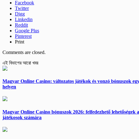
Facebook
Twitter
Digg
Linkedin
Reddit
Google Plus
Pinterest
Print
Comments are closed.
এই বিভাগের আরো খবর
Magyar Online Casino: változatos játékok és vonzó bónuszok eg
helyen
Magyar Online Casino bónuszok 2026: felfedezhető lehetőségek 
játékosok számára