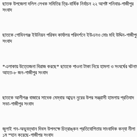
ছাতক উপজেলা দলিল লেখক সমিতির ত্রি-বার্ষিক নির্বাচন ২২ আগষ্ট শনিবার-গাজীপুর
সংবাদ
ছাতকে গোবিনগঞ্জ ইউনিয়ন পরিষদ কার্যালয় পরিদর্শনে ইউএনও মোঃ মহি উদ্দিন-গাজীপু
সংবাদ
*এলাকায় উত্তেজনা বিরাজ করছে* ছাতকে পাওনা টাকা নিয়ে হামলা ও সংঘর্ষের ঘটনা
আহত-৮ জন-গাজীপুর সংবাদ
ছাতকে আলীগঞ্জ বাজারে সাবেক মেম্বার আব্দুন নুরের উপর সন্ত্রাসী হামলায় প্রতিবাদ
সভা-গাজীপুর সংবাদ
জুলাই গন-অভ্যুত্থান দিবস উপলক্ষে চিত্রাঙ্কন প্রতিযোগিতায় সাংবাদিক কন্যা নীলা
১ম স্হান করেছে-গাজীপুর সংবাদ