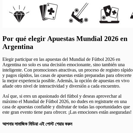
Por qué elegir Apuestas Mundial 2026 en
Argentina
Elegir participar en las apuestas del Mundial de Fútbol 2026 en
Argentina no solo es una decisión emocionante, sino también una
inteligente. Con promociones atractivas, un proceso de registro rápido
y pagos rápidos, las casas de apuestas están preparadas para ofrecerte
la mejor experiencia posible. Además, la opción de apuestas en vivo
añade otro nivel de interactividad y diversión a cada encuentro.
Así que, si eres un apasionado del fútbol y deseas aprovechar al
máximo el Mundial de Fútbol 2026, no dudes en registrarte en una
casa de apuestas confiable y disfrutar de todas las oportunidades que
este gran evento tiene para ofrecer. ¡Las emociones están aseguradas!
আপনার সামাজিক মিডিয়া এই পোস্ট শেয়ার করুন