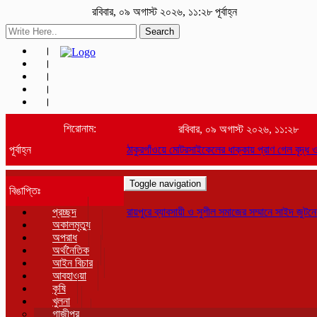
রবিবার, ০৯ অগাস্ট ২০২৬, ১১:২৮ পূর্বাহ্ন
Search
শিরোনাম:
রবিবার, ০৯ অগাস্ট ২০২৬, ১১:২৮
পূর্বাহ্ন
ঠাকুরগাঁওয়ে মোটরসাইকেলের ধাক্কায় প্রাণ গেল বৃদ্ধ ও কিশ
Toggle navigation
বিঙাপ্তিঃ
প্রচ্ছদ
রায়পুরে ব্যাবসায়ী ও সুশীল সমাজের সম্মানে সাইদ জুটনের ইফতা
অকালমৃত্যু
অপরাধ
অর্থনৈতিক
আইন বিচার
আবহাওয়া
কৃষি
খুলনা
গাজীপুর