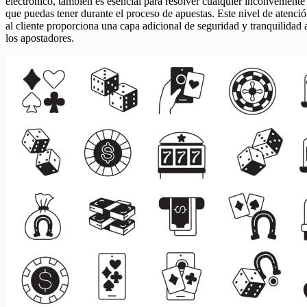
electrónico, también es esencial para resolver cualquier inconveniente
que puedas tener durante el proceso de apuestas. Este nivel de atenci
al cliente proporciona una capa adicional de seguridad y tranquilidad 
los apostadores.