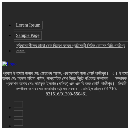
Lorem Ipsum
Sample Page
সুবিধাভোগীদের মাঝে চেক বিতরণ করেন প্রতিমন্ত্রী সিমিন হোসেন রিমি-গাজীপুর
সংবাদ
প্রধান উপদেষ্টা জনাব মোঃ মোরশেদ আলম, এডভোকেট জজ কোর্ট গাজীপুর। ২। উপদেষ্
জনাব মোঃ আব্দুল লতিফ পাঠান, সাপ্তাহিক দেশ প্রিয় প্রিন্ট পএিকার সম্পাদক। সম্পাদক
প্রকাশক জনাব মোঃ সাইফুল ইসলান (মানিক) এল এল বি জজ কোর্ট গাজীপুর। নির্বাহী
সম্পাদক জনাব মোঃ আজাহার হোসেন সরকার। মোবাইল নাম্বার 01710-
831516/01300-550461