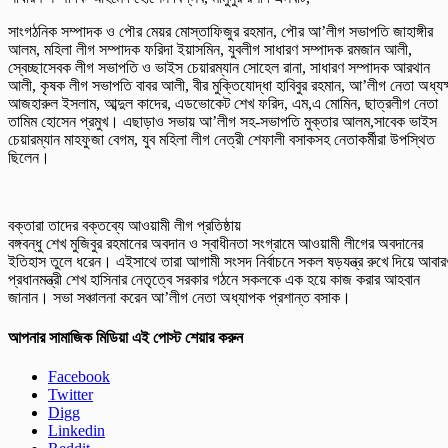
সাংগঠনিক সম্পাদক ও পৌর মেয়র মোস্তাফিজুর রহমান, পৌর আ’লীগ সভাপতি জাহাঙ্গীর
আলম, মহিলা লীগ সম্পাদক ফরিদা ইয়াসমিন, যুবলীগ সাধারণ সম্পাদক রমজান আলী,
স্বেচ্ছাসেবক লীগ সভাপতি ও ভাইস চেয়ারম্যান সোহেল রানা, সাধারণ সম্পাদক আরথান
আলী, কৃষক লীগ সভাপতি বাবর আলী, বীর মুক্তিযোদ্ধা হাবিবুর রহমান, আ’লীগ নেতা অধ্যক
আজহারুল ইসলাম, আব্দুল কাদের, এডভোকেট শেখ ফরিদ, এম,এ মোমিন, ছাত্রলীগ নেতা
তামিম হোসেন প্রমুখ। এছাড়াও সভায় আ’লীগ সহ-সভাপতি মুক্তার আলম,সাবেক ভাইস
চেয়ারম্যান মাহফুজা বেগম, যুব মহিলা লীগ নেত্রী শেফালী বসাকসহ নেতাকর্মীরা উপস্থিত
ছিলেন।
বক্তারা তাদের বক্তব্যে আওয়ামী লীগ প্রতিষ্ঠায়
বঙ্গবন্ধু শেখ মুজিবুর রহমানের অবদান ও স্বাধীনতা সংগ্রামে আওয়ামী লীগের অবদানের
ইতিহাস তুলে ধরেন। এইসাথে তারা আগামী সংসদ নির্বাচনে সকল ষড়যন্ত্র রুখে দিয়ে আবা
প্রধানমন্ত্রী শেখ হাসিনার নেতৃত্বে সরকার গঠনে সকলকে এক হয়ে কাজ করার আহবান
জানান। সভা সঞ্চালনা করেন আ’লীগ নেতা অধ্যাপক প্রশান্ত বসাক।
আপনার সামাজিক মিডিয়া এই পোস্ট শেয়ার করুন
Facebook
Twitter
Digg
Linkedin