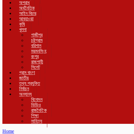
অপরাধ
অর্থনৈতিক
আইন বিচার
আবহাওয়া
কৃষি
খুলনা
গাজীপুর
চট্টগ্রাম
বরিশাল
ময়মনসিংহ
রংপুর
রাজশাহী
সিলেট
গ্রাম বাংলা
জাতীয়
তথ্য প্রযুক্তি
নির্বাচন
অন্যান্য
বিনোদন
ভিডিও
রাজনৈতিক
শিক্ষা
সাহিত্য
Home