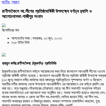
জাতীয়
,
প্রচ্ছদ
রাণীশংকৈলে আ.লীগের প্রতিষ্ঠাবার্ষিকী উপলক্ষ্যে বর্ণাঢ্য র‍্যালি ও
আলোচনাসভা-গাজীপুর সংবাদ
রিপোর্টারের নাম
আপডেটের সময় : শুক্রবার, ২৩ জুন, ২০২৩
৩২৮ টাইম ভিউ
হুমায়ুন কবির,রাণীশংকৈল( ঠাকুরগাঁও) প্রতিনিধিঃ
ঠাকুরগাঁওয়ের রাণীশংকৈলে বর্নাঢ্য আয়োজনের মধ্য দিয়ে বাংলাদেশ আওয়ামী লীগের ৭৪তম
প্রতিষ্ঠা বার্ষিকী পালিত হয়েছে। বাংলাদেশ আওয়ামী লীগের প্রতিষ্ঠা বার্ষিকী উপলক্ষে শুক্রব
(২৩ জুন) সকালে দলীয় কার্যালয় মাঠে বঙ্গবন্ধুর প্রতিকৃতিতে পূষ্পমাল্য অর্পণ ও বিকেলে
স্থানীয় দলীয় কাযালয় থেকে উপজেলা আওয়ামীলীগ এর আয়োজনে এক বর্নাঢ্য র‌্যালি বের
করা হয়। পরে সন্ধ্যায় পৌরশহরের চৌরাস্তা মোড়ে আ.লীগ সভাপতি অধ্যাপক সইদুল
হকের সভাপতিত্বে এক আলোচনা সভা অনুষ্ঠিত হয়। সভায় সভাপতি ছাড়াও বক্তব্য দেন-
সাবেক সংসদ সদস্য ও জেলা আ’লীগ সহ-সভাপতি সেলিনা জাহান লিটা, আ’লীগ সহ-
সভাপতি জবায়দুর রহমান ও মিজানুর রহমান, সাধারণ সম্পাদক তাজউদ্দিন আহমেদ, যুগ্ম
সাধারণ সম্পাদক আহমেদ হোসেন বিপ্লব, মামুনুর রশীদ এলবার্ট,