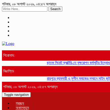
শনিবার, ০৮ অগাস্ট ২০২৬, ০৪:৫৭ অপরাহ্ন
Search
শিরোনাম:
ছাতক সিমেন্ট ফ্যাক্টরি-তে বৃক্ষরোপন কর্মসূচীর উদ্বোধন
বিঙাপ্তিঃ
রায়পুরে ব্যাবসায়ী ও সুশীল সমাজের সম্মানে সাইদ জুট
শনিবার, ০৮ অগাস্ট ২০২৬, ০৪:৫৭ অপরাহ্ন
Toggle navigation
প্রচ্ছদ
অকালমৃত্যু