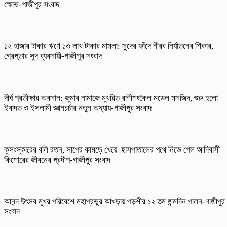
ক্ষোভ-গাজীপুর সংবাদ
১২ হাজার টাকার ঋণে ১৩ লাখ টাকার মামলা: সুদের ফাঁদে নীরব নির্যাতনের শিকার,
গ্রেপ্তার সুদ ব্যবসায়ী-গাজীপুর সংবাদ
দীর্ঘ প্রতীক্ষার অবসান: জুমার নামাজে মুখরিত রাণীশংকৈল মডেল মসজিদ, শুরু হলো
ইবাদত ও ইসলামী জ্ঞানচর্চার নতুন অধ্যায়-গাজীপুর সংবাদ
কুসংস্কারের বলি রতন, সাপের কামড়ে খেয়ে হাসপাতালের পথে নিভে গেল আদিবাসী
কিশোরের জীবনের প্রদীপ-গাজীপুর সংবাদ
আনন্দ উৎসব মুখর পরিবেশে মহাপ্রভুর আখড়ায় পড়শীর ১২ তম জন্মদিন পালন-গাজীপুর
সংবাদ