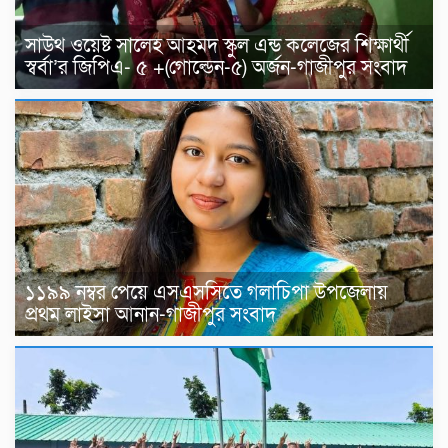
সাউথ ওয়েষ্ট সালেহ আহমদ স্কুল এন্ড কলেজের শিক্ষার্থী
স্বর্বা’র জিপিএ- ৫ +(গোল্ডেন-৫) অর্জন-গাজীপুর সংবাদ
১১৯৯ নম্বর পেয়ে এসএসসিতে গলাচিপা উপজেলায়
প্রথম লাইসা আনান-গাজীপুর সংবাদ