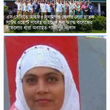
এসএসসিতে আবারও সুনামগঞ্জ জেলার সেরা ছাতক
সাউথ ওয়েস্ট সালেহ আহমেদ স্কুল অ্যান্ড কলেজের
সাফল্যের ধারা অব্যাহত-গাজীপুর সংবাদ