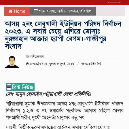
navigat
গ্রাম বাংলা
,
নির্বাচন
,
প্রচ্ছদ
,
বরিশাল
Home
আসন্ন ২নং লেবুখালী ইউনিয়ন পরিষদ নির্বাচন
২০২৩, এ সবার চেয়ে এগিয়ে মোসাঃ
নুরজাহান আক্তার হ্যাপী বেগম।-গাজীপুর
সংবাদ
রিপোর্টারের নাম
আপডেটের সময় : বুধবার, ৫ জুলাই, ২০২৩
৩২১ টাইম ভিউ
মোঃ মামুন হোসাইন।পটুয়াখালী জেলা প্রতিনিধিঃ
পটুয়াখালী দুমকি উপজেলায় আসন্ন ২নং লেবুখালী ইউনিয়ন পরিষদ
নির্বাচনে ১,২,ও ৩ নং ওয়ার্ডের সংরক্ষিত আসনে মহিলা মেম্বার
পদপ্রার্থী গরীব, দুঃখী মেহনতী মানুষের বন্ধু, সৎ,
সাহসী, নির্ভীক,তরুণ সমাজের আইকন, সমাজ সেবিকা মোসাঃ