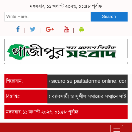
মঙ্গলবার, ১১ অগাস্ট ২০২৬, ০১:৫৮ পূর্বাহ্ন
Search
শিরোনাম:
Gioco sicuro su piattaforme online: come pr
বিঙাপ্তিঃ
রায়পুরে ব্যাবসায়ী ও সুশীল সমাজের সম্মানে সাইদ জ
মঙ্গলবার, ১১ অগাস্ট ২০২৬, ০১:৫৮ পূর্বাহ্ন
Toggle