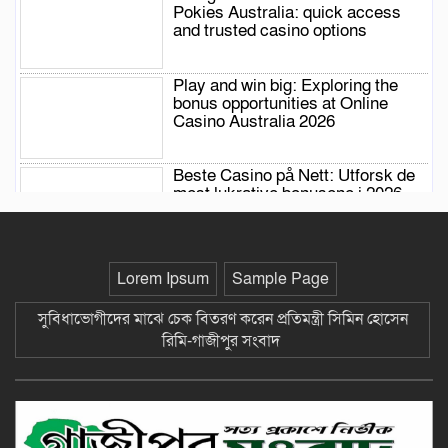
Pokies Australia: quick access
and trusted casino options
Play and win big: Exploring the
bonus opportunities at Online
Casino Australia 2026
Beste Casino på Nett: Utforsk de
mest lukrative bonusene i 2026
সাউথ ওয়েষ্ট সালেহ আহমদ স্কুল এন্ড
Lorem Ipsum
Sample Page
কলেজের শিক্ষার্থী স্বর্বা’র জিপিএ- ৫ +
(গোল্ডেন-৫) অর্জন-গাজীপুর সংবাদ
সুবিধাভোগীদের মাঝে চেক বিতরণ করেন প্রতিমন্ত্রী সিমিন হোসেন
রিমি-গাজীপুর সংবাদ
Play and win at PayID Pokies
Australia: explore the top slots
and instant deposit