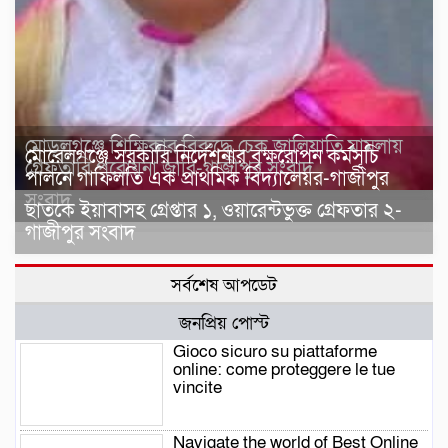
মোড়লগঞ্জে শিক্ষিকার বিরুদ্ধে চেক জালিয়াতি মামলায়
মোরেলগঞ্জে সরকারি নির্দেশনার বৃক্ষরোপন কর্মসূচি
গ্রেফতারি পরোয়না জারি-গাজীপুর সংবাদ
পালনে গাফিলতি এক প্রাথমিক বিদ্যালেয়র-গাজীপুর
সংবাদ
ছাতকে ইয়াবাসহ গ্রেপ্তার ১, ওয়ারেন্টভুক্ত গ্রেফতার ২-
গাজীপুর সংবাদ
সর্বশেষ আপডেট
জনপ্রিয় পোস্ট
Gioco sicuro su piattaforme
online: come proteggere le tue
vincite
Navigate the world of Best Online