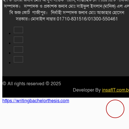
২। উপদেষ্টা জনাব মোঃ আব্দুল লতিফ পাঠান, সাপ্তাহিক দেশ প্রিয় প্রিন্ট পএিকা
সম্পাদক। সম্পাদক ও প্রকাশক জনাব মোঃ সাইফুল ইসলান (মানিক) এল এ
বি জজ কোর্ট গাজীপুর। নির্বাহী সম্পাদক জনাব মোঃ আজাহার হোসেন
সরকার। মোবাইল নাম্বার 01710-831516/01300-550461
© All rights reserved © 2025
Developer By
insafIT.com.
https://writingbachelorthesis.com