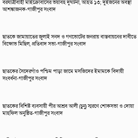
বরযাত্রীবাহী মাইক্রোবাসের ভয়াবহ দুর্ঘটনা, আহত ১৩; দুইজনের অবস্থা
আশঙ্কাজনক-গাজীপুর সংবাদ
ছাতকে জামায়াতের জুলাই সনদ ও গণভোটের জনরায় বাস্তবায়নের দাবীতে
বিক্ষোভ মিছিল, প্রতিবাদ সভা-গাজীপুর সংবাদ
ছাতকের সৈদেরগাঁও পশ্চিম পাড়া জামে মসজিদের ইমামকে বিদায়ী
সংবর্ধনা-গাজীপুর সংবাদ
ছাতকের বিশিষ্ট ব্যবসায়ী পীর আশ্রব আলী (চুনু) স্মরণে শোকসভা ও দোয়া
মাহফিল অনুষ্ঠিত-গাজীপুর সংবাদ