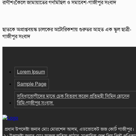
রাণীশংকৈলে জামায়াতের গণমিছিল ও সমাবেশ-গাজীপুর সংবাদ
ছাতকে অপ্রাপ্তবয়স্ক চালকের অটোরিকশায় গুরুতর আহত এক স্কুল ছাত্রী-
গাজীপুর সংবাদ
Lorem Ipsum
Sample Page
সুবিধাভোগীদের মাঝে চেক বিতরণ করেন প্রতিমন্ত্রী সিমিন হোসেন
রিমি-গাজীপুর সংবাদ
প্রধান উপদেষ্টা জনাব মোঃ মোরশেদ আলম, এডভোকেট জজ কোর্ট গাজীপুর