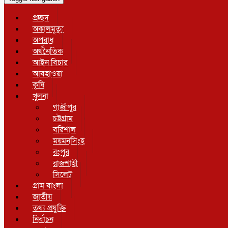
প্রচ্ছদ
অকালমৃত্যু
অপরাধ
অর্থনৈতিক
আইন বিচার
আবহাওয়া
কৃষি
খুলনা
গাজীপুর
চট্টগ্রাম
বরিশাল
ময়মনসিংহ
রংপুর
রাজশাহী
সিলেট
গ্রাম বাংলা
জাতীয়
তথ্য প্রযুক্তি
নির্বাচন