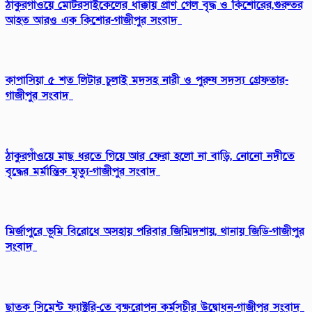
ঠাকুরগাঁওয়ে মোটরসাইকেলের ধাক্কায় প্রাণ গেল বৃদ্ধ ও কিশোরের,গুরুতর
আহত আরও এক কিশোর-গাজীপুর সংবাদ
কাপাসিয়া ৫ শত লিটার চুলাই মদসহ নারী ও পুরুষ সদস্য গ্রেফতার-
গাজীপুর সংবাদ
ঠাকুরগাঁওয়ে মাছ ধরতে গিয়ে আর ফেরা হলো না বাড়ি, নোনো নদীতে
বৃদ্ধের মর্মান্তিক মৃত্যু-গাজীপুর সংবাদ
মির্জাপুরে ভূমি বিরোধে অসহায় পরিবার জিম্মিদশায়, থানায় জিডি-গাজীপুর
সংবাদ
ছাতক সিমেন্ট ফ্যাক্টরি-তে বৃক্ষরোপন কর্মসূচীর উদ্বোধন-গাজীপুর সংবাদ