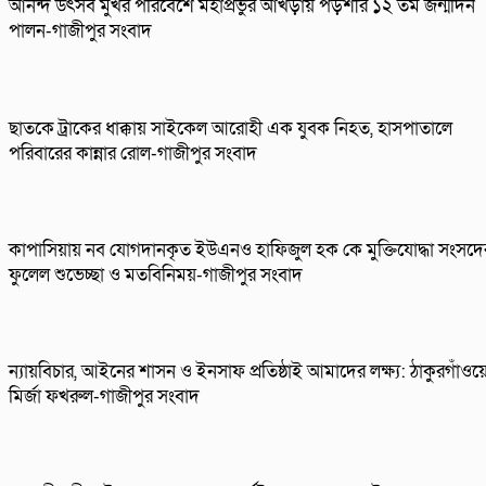
আনন্দ উৎসব মুখর পরিবেশে মহাপ্রভুর আখড়ায় পড়শীর ১২ তম জন্মদিন
পালন-গাজীপুর সংবাদ
ছাতকে ট্রাকের ধাক্কায় সাইকেল আরোহী এক যুবক নিহত, হাসপাতালে
পরিবারের কান্নার রোল-গাজীপুর সংবাদ
কাপাসিয়ায় নব যোগদানকৃত ইউএনও হাফিজুল হক কে মুক্তিযোদ্ধা সংসদে
ফুলেল শুভেচ্ছা ও মতবিনিময়-গাজীপুর সংবাদ
ন্যায়বিচার, আইনের শাসন ও ইনসাফ প্রতিষ্ঠাই আমাদের লক্ষ্য: ঠাকুরগাঁওয়
মির্জা ফখরুল-গাজীপুর সংবাদ