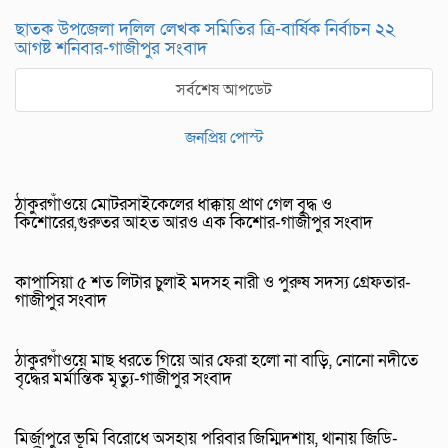
ছাতক উপজেলা দলিল লেখক সমিতির ত্রি-বার্ষিক নির্বাচন ২২
আগষ্ট শনিবার-গাজীপুর সংবাদ
সর্বশেষ আপডেট
জনপ্রিয় পোস্ট
ঠাকুরগাঁওয়ে মোটরসাইকেলের ধাক্কায় প্রাণ গেল বৃদ্ধ ও
কিশোরের,গুরুতর আহত আরও এক কিশোর-গাজীপুর সংবাদ
কাপাসিয়া ৫ শত লিটার চুলাই মদসহ নারী ও পুরুষ সদস্য গ্রেফতার-
গাজীপুর সংবাদ
ঠাকুরগাঁওয়ে মাছ ধরতে গিয়ে আর ফেরা হলো না বাড়ি, নোনো নদীতে
বৃদ্ধের মর্মান্তিক মৃত্যু-গাজীপুর সংবাদ
মির্জাপুরে ভূমি বিরোধে অসহায় পরিবার জিম্মিদশায়, থানায় জিডি-