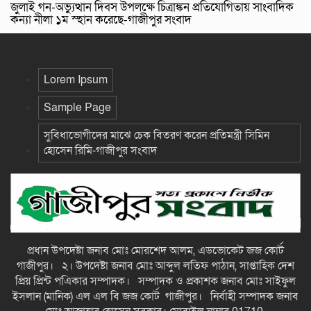
জুলাই গন-অভ্যুত্থান দিবস উপলক্ষে চিত্রাঙ্কন প্রতিযোগিতায় সাংবাদিক
কন্যা নীলা ১ম স্হান করেছে-গাজীপুর সংবাদ
Lorem Ipsum
Sample Page
সুবিধাভোগীদের মাঝে চেক বিতরণ করেন প্রতিমন্ত্রী সিমিন
হোসেন রিমি-গাজীপুর সংবাদ
প্রধান উপদেষ্টা জনাব মোঃ মোরশেদ আলম, এডভোকেট জজ কোর্ট
গাজীপুর। ২। উপদেষ্টা জনাব মোঃ আব্দুল লতিফ পাঠান, সাপ্তাহিক দেশ
প্রিয় প্রিন্ট পএিকার সম্পাদক। সম্পাদক ও প্রকাশক জনাব মোঃ সাইফুল
ইসলান (মানিক) এল এল বি জজ কোর্ট গাজীপুর। নির্বাহী সম্পাদক জনাব