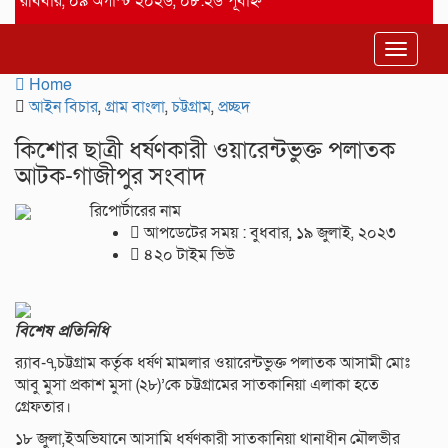
রবিবার, ০৯ অগাস্ট ২০২৬, ০৮:২৬ পূর্বাহ্ন
Toggle
navigat
Home
আইন বিচার
,
গ্রাম বাংলা
,
চট্টগ্রাম
,
প্রচ্ছদ
কিশোর ছাত্রী ধর্ষণকারী ওয়ারেন্টভুক্ত পলাতক
আটক-গাজীপুর সংবাদ
রিপোর্টারের নাম
আপডেটের সময় : বুধবার, ১৯ জুলাই, ২০২৩
৪২০ টাইম ভিউ
বিশেষ প্রতিনিধি
র‌্যাব-৭,চট্টগ্রাম কর্তৃক ধর্ষণ মামলার ওয়ারেন্টভুক্ত পলাতক আসামী মোঃ
আবু মুসা প্রকাশ মুসা (২৮)’কে চট্টগ্রামের সাতকানিয়া এলাকা হতে
গ্রেফতার।
১৮ জুলা,ইঅভিযানে আসামি ধর্ষণকারী সাতকানিয়া থানাধীন মৌলভীর