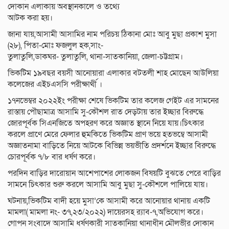
দোকান এলাকায় অবস্থানকালে ও তথ্যে
আটক করা হয়।
জানা যায়,আসামী আসামির নাম পরিচয় ঠিকানা মোঃ আবু মুছা প্রকাশ মুসা
(২৮), পিতা-মোঃ ফজলুল হক,সাং-
তুলাতুলি,ডাকঘর- তুলাতুলি, থানা-সাতকানিয়া, জেলা-চট্টগ্রাম।
ভিকটিম ১৯বছর বয়সী আনোয়ারা এলাকার বটতলী শাহ মোছেন আউলিয়া
কলেজের এইচএসসি পরীক্ষার্থী ।
১৭নভেম্বর ২০২২ইং পরীক্ষা শেষে ভিকটিম তার কলেজ গেইট এর সামনের
রাস্তায় পৌছামাত্র আসামি সু-কৌশল রাত দেড়টায় তার ইচ্ছার বিরুদ্ধে
জোরপূর্বক সিএনজিতে অপহরণ করে অজ্ঞাত স্থানে নিয়ে যায়।চিৎকার
করলে প্রাণে মেরে ফেলার হুমকিতে ভিকটিম প্রাণ ভয়ে হতভম্বে আসামী
অজ্ঞাতনামা বাড়িতে নিয়ে আটকে বিভিন্ন ভয়ভীতি প্রদর্শনে ইচ্ছার বিরুদ্ধে
চোরপূর্বক ৭/৮ বার ধর্ষণ করে।
পরদিন বাড়ির দারোয়ান আশেপাশের লোকজন বিষয়টি বুঝতে পেরে বাড়ির
সামনে চিৎকার শুরু করলে আসামি আবু মুছা সু-কৌশলে পালিয়ে যায়।
ঘটনায়,ভিকটিম বাদী হয়ে মুসা’কে আসামী করে আনোয়ার থানায় একটি
মামলা( মামলা নং- ৩৭,২৩/২০২২) দায়েরসহ র‌্যাব-৭,অভিযোগ করে।
গোপন সংবাদে আসামি ধর্ষণকারী সাতকানিয়া থানাধীন মৌলভীর দোকান