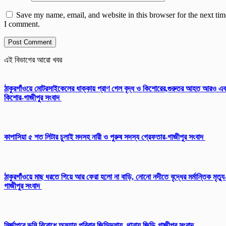
Save my name, email, and website in this browser for the next tim
I comment.
এই বিভাগের আরো খবর
ঠাকুরগাঁওয়ে মোটরসাইকেলের ধাক্কায় প্রাণ গেল বৃদ্ধ ও কিশোরের,গুরুতর আহত আরও এ
কিশোর-গাজীপুর সংবাদ
কাপাসিয়া ৫ শত লিটার চুলাই মদসহ নারী ও পুরুষ সদস্য গ্রেফতার-গাজীপুর সংবাদ
ঠাকুরগাঁওয়ে মাছ ধরতে গিয়ে আর ফেরা হলো না বাড়ি, নোনো নদীতে বৃদ্ধের মর্মান্তিক মৃত্যু
গাজীপুর সংবাদ
মির্জাপুরে ভূমি বিরোধে অসহায় পরিবার জিম্মিদশায়, থানায় জিডি-গাজীপুর সংবাদ