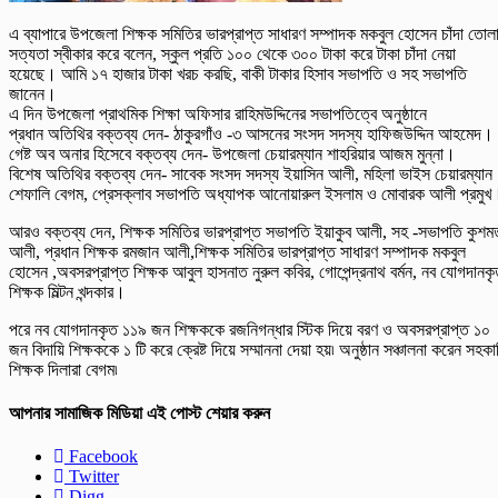
এ ব্যাপারে উপজেলা শিক্ষক সমিতির ভারপ্রাপ্ত সাধারণ সম্পাদক মকবুল হোসেন চাঁদা তোল
সত্যতা স্বীকার করে বলেন, স্কুল প্রতি ১০০ থেকে ৩০০ টাকা করে টাকা চাঁদা নেয়া
হয়েছে। আমি ১৭ হাজার টাকা খরচ করছি, বাকী টাকার হিসাব সভাপতি ও সহ সভাপতি
জানেন।
এ দিন উপজেলা প্রাথমিক শিক্ষা অফিসার রাহিমউদ্দিনের সভাপতিত্বে অনুষ্ঠানে
প্রধান অতিথির বক্তব্য দেন- ঠাকুরগাঁও -৩ আসনের সংসদ সদস্য হাফিজউদ্দিন আহমেদ।
গেষ্ট অব অনার হিসেবে বক্তব্য দেন- উপজেলা চেয়ারম্যান শাহরিয়ার আজম মুন্না।
বিশেষ অতিথির বক্তব্য দেন- সাবেক সংসদ সদস্য ইয়াসিন আলী, মহিলা ভাইস চেয়ারম্যান
শেফালি বেগম, প্রেসক্লাব সভাপতি অধ্যাপক আনোয়ারুল ইসলাম ও মোবারক আলী প্রমুখ
আরও বক্তব্য দেন, শিক্ষক সমিতির ভারপ্রাপ্ত সভাপতি ইয়াকুব আলী, সহ -সভাপতি কুশম
আলী, প্রধান শিক্ষক রমজান আলী,শিক্ষক সমিতির ভারপ্রাপ্ত সাধারণ সম্পাদক মকবুল
হোসেন ,অবসরপ্রাপ্ত শিক্ষক আবুল হাসনাত নুরুল কবির, গোপেন্দ্রনাথ বর্মন, নব যোগদানক
শিক্ষক মিল্টন খন্দকার।
পরে নব যোগদানকৃত ১১৯ জন শিক্ষককে রজনিগন্ধার স্টিক দিয়ে বরণ ও অবসরপ্রাপ্ত ১০
জন বিদায়ি শিক্ষককে ১ টি করে ক্রেষ্ট দিয়ে সম্মাননা দেয়া হয়৷ অনুষ্ঠান সঞ্চালনা করেন সহকা
শিক্ষক দিলারা বেগম৷
আপনার সামাজিক মিডিয়া এই পোস্ট শেয়ার করুন
Facebook
Twitter
Digg