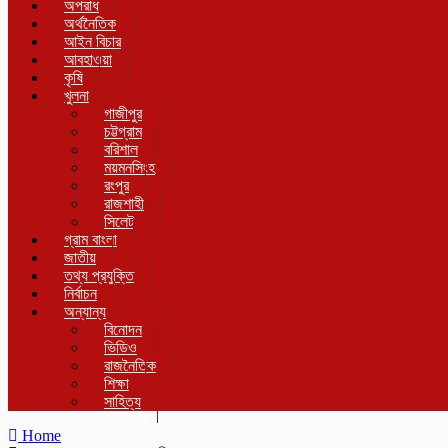
অপরাধ
অর্থনৈতিক
আইন বিচার
আবহাওয়া
কৃষি
খুলনা
গাজীপুর
চট্টগ্রাম
বরিশাল
ময়মনসিংহ
রংপুর
রাজশাহী
সিলেট
গ্রাম বাংলা
জাতীয়
তথ্য প্রযুক্তি
নির্বাচন
অন্যান্য
বিনোদন
ভিডিও
রাজনৈতিক
শিক্ষা
সাহিত্য
Home