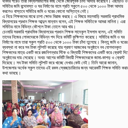
থাকার পরেও তারা বিদ্যালয়গুলোর কাছ থেকে জোরপূর্বক চাঁদা আদায় করেছেন। এছাড়াও 
সমিতির জমি বন্দোবস্ত ও ঘর নির্মাণের নামে প্রতি স্কুলে ৫০০ থেকে ১০০০ টাকা আদায়
করলেও বাস্তবে সমিতির জমি ও ঘরের কোনো অস্তিত্ব নেই।
এ নিয়ে শিক্ষকদের মাঝে চাপা ক্ষোভ বিরাজ করছে। এ বিষয়ে মহলবাড়ি সরকারি প্রাথমিক
বিদ্যালয়ের প্রধান শিক্ষক আব্দুল মান্নান বলেন, এই শিক্ষক সমিতিকে আমরা মানিনা। এরা
সমিতির নামে বিভিন্ন কৌশলে টাকা তোলে আর খায়।
চেংমারি সরকারি প্রাথমিক বিদ্যালয়ের প্রধান শিক্ষক সাদেকুল ইসলাম বলেন, এই সমিতি
তাদের নিজের লোকদেরকে বিভিন্ন পদ দিয়ে কমিটি কুক্ষিগত করেছে। সমিতির জমি ও ঘর
নির্মাণের নামে তারা স্কুল প্রতি ৫০০ থেকে ১০০০ টাকা চাঁদা তুলেছে। কিন্তু জমি ও ঘরের
ব্যবস্থা না করে সব টাকা লুটপাট করেছে যার প্রমাণ আজকের অনুষ্ঠানে নব যোগদানকৃত
শিক্ষকদের মাত্র একটি করে রজনিগন্ধার স্টিক ও বিদ্যায়ী শিক্ষকদের একটি করে ক্রেস্ট দিয়
অনুষ্ঠানের দায় সেরেছে। অথচ আগের কমিটি বিদায়ী শিক্ষকদেরকে জামা-কাপড় ও ক্রেস্ট
দিয়েছে। সব টাকা সমিতি লুটপাট করে খাচ্ছে দেখার কেউ নেই। তিনি আরো জানান,
উপজেলার অর্ধেক স্কুল তাদের এই রকম স্বেচ্ছাচারিতার জন্য আরেকটি শিক্ষক সমিতি করা
কথা ভাবছে।