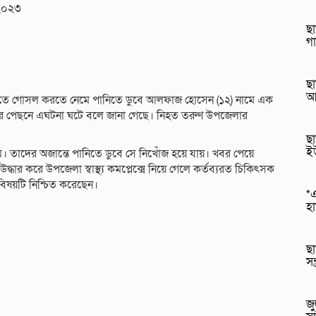
 ২০২৩
ছা
গ
ছা
আ
নদীতে গোসল করতে নেমে পানিতে ডুবে আলফাজ হোসেন (১২) নামে এক
দের পেছনে এঘটনা ঘটে বলে জানা গেছে। নিহত তরুণ উপজেলার
ছা
ই
 তাদের অজান্তে পানিতে ডুবে সে নিখোঁজ হয়ে যায়। খবর পেয়ে
দ্ধার করে উপজেলা স্বাস্থ্য কমপ্লেক্সে নিয়ে গেলে কর্তব্যরত চিকিৎসক
িষয়টি নিশ্চিত করেছেন।
*এ
হ
ছা
সন
জু