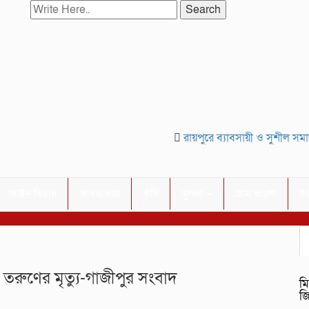
Search
রায়পুরে ব্যাবসায়ী ও সুশীল সমাজে
আইন বিচার
আবহাওয়া
কৃষি
খুলনা
গ্রাম বাংলা
জ
 তরুণের মৃত্যু-গাজীপুর সংবাদ
মি
জ