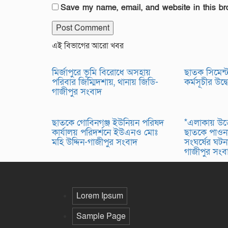
Save my name, email, and website in this br
এই বিভাগের আরো খবর
মির্জাপুরে ভূমি বিরোধে অসহায়
ছাতক সিমেন্ট 
পরিবার জিম্মিদশায়, থানায় জিডি-
কর্মসূচীর উদ
গাজীপুর সংবাদ
ছাতকে গোবিনগঞ্জ ইউনিয়ন পরিষদ
*এলাকায় উত্
কার্যালয় পরিদর্শনে ইউএনও মোঃ
ছাতকে পাওনা
মহি উদ্দিন-গাজীপুর সংবাদ
সংঘর্ষের ঘ
গাজীপুর সং
Lorem Ipsum
Sample Page