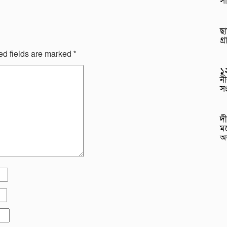
সা
ছা
গ্
ed fields are marked
*
১২
নী
স
দী
মড
অ