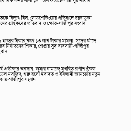
ংবাদিক কন্যা নীলা ১ম স্হান করেছে-গাজীপুর সংবাদ
তকে বিদ্যুৎ বিল, লোডশেডিংয়ের প্রতিবাদে চরবাড়ুকা
রামের গ্রাহকদের প্রতিবাদ ও ক্ষোভ-গাজীপুর সংবাদ
 হাজার টাকার ঋণে ১৩ লাখ টাকার মামলা: সুদের ফাঁদে
রব নির্যাতনের শিকার, গ্রেপ্তার সুদ ব্যবসায়ী-গাজীপুর
ংবাদ
র্ঘ প্রতীক্ষার অবসান: জুমার নামাজে মুখরিত রাণীশংকৈল
েল মসজিদ, শুরু হলো ইবাদত ও ইসলামী জ্ঞানচর্চার নতুন
ধ্যায়-গাজীপুর সংবাদ