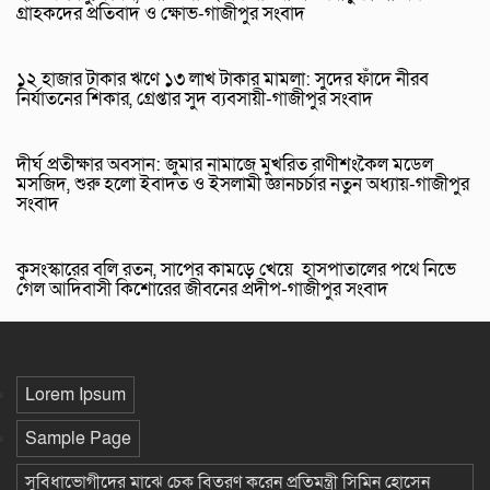
গ্রাহকদের প্রতিবাদ ও ক্ষোভ-গাজীপুর সংবাদ
১২ হাজার টাকার ঋণে ১৩ লাখ টাকার মামলা: সুদের ফাঁদে নীরব
নির্যাতনের শিকার, গ্রেপ্তার সুদ ব্যবসায়ী-গাজীপুর সংবাদ
দীর্ঘ প্রতীক্ষার অবসান: জুমার নামাজে মুখরিত রাণীশংকৈল মডেল
মসজিদ, শুরু হলো ইবাদত ও ইসলামী জ্ঞানচর্চার নতুন অধ্যায়-গাজীপুর
সংবাদ
কুসংস্কারের বলি রতন, সাপের কামড়ে খেয়ে হাসপাতালের পথে নিভে
গেল আদিবাসী কিশোরের জীবনের প্রদীপ-গাজীপুর সংবাদ
Lorem Ipsum
Sample Page
সুবিধাভোগীদের মাঝে চেক বিতরণ করেন প্রতিমন্ত্রী সিমিন হোসেন