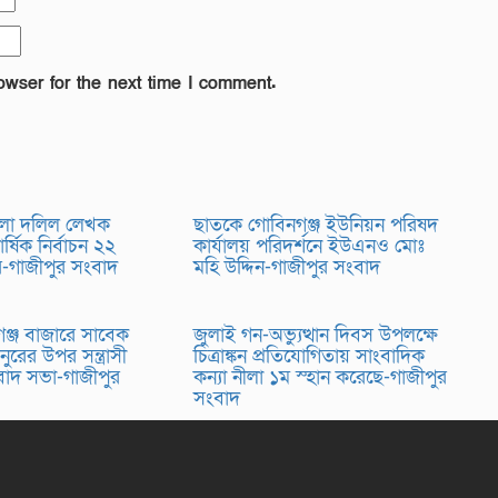
owser for the next time I comment.
লা দলিল লেখক
ছাতকে গোবিনগঞ্জ ইউনিয়ন পরিষদ
র্ষিক নির্বাচন ২২
কার্যালয় পরিদর্শনে ইউএনও মোঃ
র-গাজীপুর সংবাদ
মহি উদ্দিন-গাজীপুর সংবাদ
্জ বাজারে সাবেক
জুলাই গন-অভ্যুত্থান দিবস উপলক্ষে
 নুরের উপর সন্ত্রাসী
চিত্রাঙ্কন প্রতিযোগিতায় সাংবাদিক
িবাদ সভা-গাজীপুর
কন্যা নীলা ১ম স্হান করেছে-গাজীপুর
সংবাদ