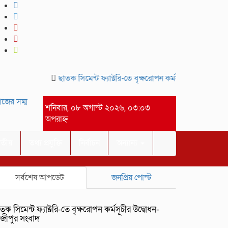
ছাতক সিমেন্ট ফ্যাক্টরি-তে বৃক্ষরোপন কর্মসূচীর উদ্বোধন-গাজীপ
র সম্মানে সাইদ জুটনের ইফতার মাহফিল অনুষ্ঠিত।-গাজীপুর সংবাদ
আসসালাম
শনিবার, ০৮ অগাস্ট ২০২৬, ০৩:০৩
অপরাহ্ন
াতীয়
তথ্য প্রযুক্তি
নির্বাচন
অন্যান্য
সর্বশেষ আপডেট
জনপ্রিয় পোস্ট
তক সিমেন্ট ফ্যাক্টরি-তে বৃক্ষরোপন কর্মসূচীর উদ্বোধন-
াজীপুর সংবাদ