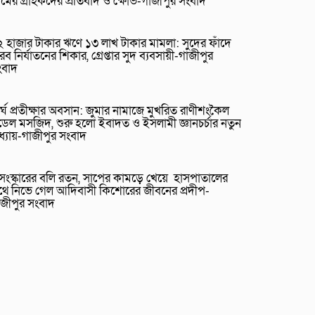
রামের গ্রাহকদের প্রতিবাদ ও ক্ষোভ-গাজীপুর সংবাদ
 হাজার টাকার ঋণে ১৩ লাখ টাকার মামলা: সুদের ফাঁদে
রব নির্যাতনের শিকার, গ্রেপ্তার সুদ ব্যবসায়ী-গাজীপুর
ংবাদ
র্ঘ প্রতীক্ষার অবসান: জুমার নামাজে মুখরিত রাণীশংকৈল
েল মসজিদ, শুরু হলো ইবাদত ও ইসলামী জ্ঞানচর্চার নতুন
ধ্যায়-গাজীপুর সংবাদ
ুসংস্কারের বলি রতন, সাপের কামড়ে খেয়ে হাসপাতালের
থে নিভে গেল আদিবাসী কিশোরের জীবনের প্রদীপ-
াজীপুর সংবাদ