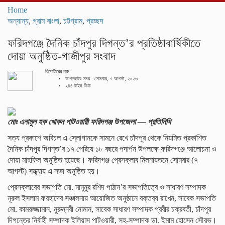
navigati
Home
অন্যান্য
,
গ্রাম বাংলা
,
চট্টগ্রাম
,
প্রচ্ছদ
ফরিদগঞ্জে দৈনিক চাঁদপুর দিগন্ত’র প্রতিষ্ঠাবার্ষিকীতে
দোয়া অনুষ্ঠিত-গাজীপুর সংবাদ
রিপোর্টারের নাম
আপডেটের সময় : সোমবার, ৭ আগস্ট, ২০২৩
২৪৪ টাইম ভিউ
মোঃ এনামুল হক খোকন পাটওয়ারী ফরিদগঞ্জ উপজেলা — প্রতিনিধি
সত্য প্রকাশে অবিচল এ স্লোগানকে সামনে রেখে চাঁদপুর থেকে নিয়মিত প্রকাশিত
দৈনিক চাঁদপুর দিগন্ত’র ১৭ পেরিয়ে ১৮ বছরে পদার্পন উপলক্ষে ফরিদগঞ্জে আলোচনা ও
দোয়া মাহফিল অনুষ্ঠিত হয়েছে। ফরিদগঞ্জ প্রেসক্লাব মিলনায়তনে সোমবার (৭
আগস্ট) সন্ধ্যায় এ সভা অনুষ্ঠিত হয়।
প্রেসক্লাবের সভাপতি মো. মামুনুর রশিদ পাঠান’র সভাপতিত্বে ও সাধারণ সম্পাদক
নূরুল ইসলাম ফরহাদের সঞ্চালনায় আয়োজিত অনুষ্ঠানে বক্তব্য রাখেন, সাবেক সভাপতি
মো. কামরুজ্জামান, নুরুন্নবী নোমান, সাবেক সাধারণ সম্পাদক প্রবীর চক্রবর্তী, চাঁদপুর
দিগন্তের নির্বাহী সম্পাদক ইলিয়াস পাটওয়ারী, সহ-সম্পাদক ডা. ইমাম হোসেন সৌরভ।