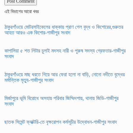
এই বিভাগের আরো খবর
ঠাকুরগাঁওয়ে মোটরসাইকেলের ধাক্কায় প্রাণ গেল বৃদ্ধ ও কিশোরের,গুরুতর
আহত আরও এক কিশোর-গাজীপুর সংবাদ
কাপাসিয়া ৫ শত লিটার চুলাই মদসহ নারী ও পুরুষ সদস্য গ্রেফতার-গাজীপুর
সংবাদ
ঠাকুরগাঁওয়ে মাছ ধরতে গিয়ে আর ফেরা হলো না বাড়ি, নোনো নদীতে বৃদ্ধের
মর্মান্তিক মৃত্যু-গাজীপুর সংবাদ
মির্জাপুরে ভূমি বিরোধে অসহায় পরিবার জিম্মিদশায়, থানায় জিডি-গাজীপুর
সংবাদ
ছাতক সিমেন্ট ফ্যাক্টরি-তে বৃক্ষরোপন কর্মসূচীর উদ্বোধন-গাজীপুর সংবাদ