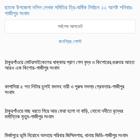
ছাতক উপজেলা দলিল লেখক সমিতির ত্রি-বার্ষিক নির্বাচন ২২ আগষ্ট শনিবার-
গাজীপুর সংবাদ
সর্বশেষ আপডেট
জনপ্রিয় পোস্ট
ঠাকুরগাঁওয়ে মোটরসাইকেলের ধাক্কায় প্রাণ গেল বৃদ্ধ ও কিশোরের,গুরুতর আহত
আরও এক কিশোর-গাজীপুর সংবাদ
কাপাসিয়া ৫ শত লিটার চুলাই মদসহ নারী ও পুরুষ সদস্য গ্রেফতার-গাজীপুর
সংবাদ
ঠাকুরগাঁওয়ে মাছ ধরতে গিয়ে আর ফেরা হলো না বাড়ি, নোনো নদীতে বৃদ্ধের
মর্মান্তিক মৃত্যু-গাজীপুর সংবাদ
মির্জাপুরে ভূমি বিরোধে অসহায় পরিবার জিম্মিদশায়, থানায় জিডি-গাজীপুর সংবাদ