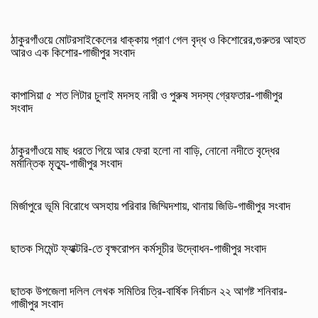
ঠাকুরগাঁওয়ে মোটরসাইকেলের ধাক্কায় প্রাণ গেল বৃদ্ধ ও কিশোরের,গুরুতর আহত
আরও এক কিশোর-গাজীপুর সংবাদ
কাপাসিয়া ৫ শত লিটার চুলাই মদসহ নারী ও পুরুষ সদস্য গ্রেফতার-গাজীপুর
সংবাদ
ঠাকুরগাঁওয়ে মাছ ধরতে গিয়ে আর ফেরা হলো না বাড়ি, নোনো নদীতে বৃদ্ধের
মর্মান্তিক মৃত্যু-গাজীপুর সংবাদ
মির্জাপুরে ভূমি বিরোধে অসহায় পরিবার জিম্মিদশায়, থানায় জিডি-গাজীপুর সংবাদ
ছাতক সিমেন্ট ফ্যাক্টরি-তে বৃক্ষরোপন কর্মসূচীর উদ্বোধন-গাজীপুর সংবাদ
ছাতক উপজেলা দলিল লেখক সমিতির ত্রি-বার্ষিক নির্বাচন ২২ আগষ্ট শনিবার-
গাজীপুর সংবাদ