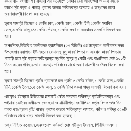
বর্ডার গার্ড বাংলাদেশ (বিজিবি) এর উদ্যোগে চলমান বৈরী আবহাওয়া ও ভারী বর্ষণের
কারণে সৃষ্ট বন্যা ও পাহাড় ধ্বসের ঘটনায় ক্ষতিগ্রস্ত অসহায় ও দুস্থদের মাঝে
ত্রাণসামগ্রী বিতরণ করা হয়েছে।
ত্রাণ সামগ্রী হিসেবে ৫ কেজি চাল,১কেজি ডাল,১কেজি চিনি,১কেজি সয়াবিন
তেল,২কেজি আলু,১/২ কেজি পেঁয়াজ,১ কেজি লবণ ও অন্যান্য মসলাদি বিতরণ করা
হয়।
অপরদিকে,বিজিবি’র আলীকদম ব্যাটালিয়ন (৫৭ বিজিবি) এর উদ্যোগে আলীকদম সদর
উপজেলার নয়াপাড়া ইউনিয়নের রোয়াস্তু বুলু কারবারিপাড়া ও আব্বাস কারবারিপাড়ায়
পাহাড়ি ঢলে সৃষ্ট বন্যায় ক্ষতিগ্রস্ত স্থানীয় ক্ষুদ্র নৃ-গোষ্ঠী এবং বাঙালিসহ মোট ১০০টি
নিম্ন আয়ের গরিব,দুস্থ ও অসহায় পরিবারের মাঝে ত্রাণ সামগ্রী ও ঔষধ বিতরণ করা
হয়।
ত্রাণ সামগ্রী হিসেবে প্রতি প্যাকেটে জন প্রতি ৫ কেজি চাউল,১ কেজি ডাল,১কেজি
চিনি,১কেজি তৈল,১.৫ কেজি আলু, ১ কেজি চিড়া শুকনা খাদ্য সামগ্রী বিতরণ করা হয়।
এছাড়াও চট্টগ্রাম রিজিয়নের রাঙ্গামাটি সেক্টর সদরসহ অধীনস্থ ব্যাটালিয়নসমূহ এবং
গুইমারা সেক্টরের অধীনস্থ খেদাছড়া ও যামিনীপাড়া ব্যাটালিয়ন কর্তৃক বিগত ৩/৪ দিন
যাবত ঝড়/প্রবল বৃষ্টি/ পাহাড় ধ্বসের কারণে ক্ষতিগ্রস্থ অসহায়, গরীব ও দরিদ্র ৩২৯টি
পরিবারের মাঝে খাদ্য সামগ্রী বিতরণ করা হয়েছে ।
তথ্য নিশ্চিত করেছেন,জনসংযোগ কর্মকর্তা,মোঃ শরীফুল ইসলাম, পিবিজিএমএস।