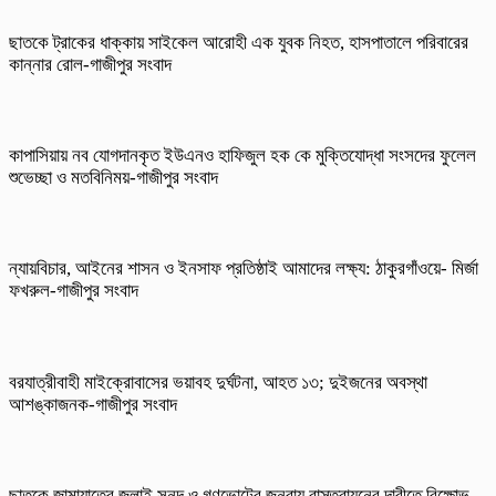
ছাতকে ট্রাকের ধাক্কায় সাইকেল আরোহী এক যুবক নিহত, হাসপাতালে পরিবারের
কান্নার রোল-গাজীপুর সংবাদ
কাপাসিয়ায় নব যোগদানকৃত ইউএনও হাফিজুল হক কে মুক্তিযোদ্ধা সংসদের ফুলেল
শুভেচ্ছা ও মতবিনিময়-গাজীপুর সংবাদ
ন্যায়বিচার, আইনের শাসন ও ইনসাফ প্রতিষ্ঠাই আমাদের লক্ষ্য: ঠাকুরগাঁওয়ে- মির্জা
ফখরুল-গাজীপুর সংবাদ
বরযাত্রীবাহী মাইক্রোবাসের ভয়াবহ দুর্ঘটনা, আহত ১৩; দুইজনের অবস্থা
আশঙ্কাজনক-গাজীপুর সংবাদ
ছাতকে জামায়াতের জুলাই সনদ ও গণভোটের জনরায় বাস্তবায়নের দাবীতে বিক্ষোভ