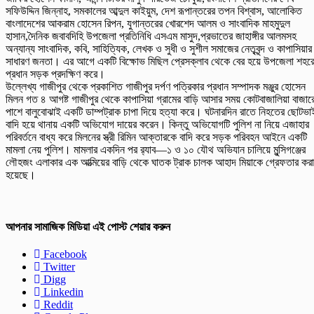
সফিউদ্দিন জিন্নাহ, সমকালের আব্দুল কাইয়ুম, দেশ রূপান্তরের তপন বিশ্বাস, আলোকিত
বাংলাদেশের আকরাম হোসেন রিপন, যুগান্তরের খোরশেদ আলম ও সাংবাদিক মাহমুদুল
হাসান,দৈনিক জবাবদিহি উপজেলা প্রতিনিধি এসএম মাসুদ,প্রভাতের জাহাঙ্গীর আলমসহ
অন্যান্য সাংবাদিক, কবি, সাহিত্যিক, লেখক ও সুধী ও সুশীল সমাজের নেতৃবৃন্দ ও কাপাসিয়ার
সাধারণ জনতা। এর আগে একটি বিক্ষোভ মিছিল প্রেসক্লাব থেকে বের হয়ে উপজেলা শহর
প্রধান সড়ক প্রদক্ষিণ করে।
উল্লেখ্য গাজীপুর থেকে প্রকাশিত গাজীপুর দর্পণ পত্রিকার প্রধান সম্পাদক মঞ্জুর হোসেন
মিলন গত ৪ আগষ্ট গাজীপুর থেকে কাপাসিয়া গ্রামের বাড়ি আসার সময় কোটবাজালিয়া বাজার
পাশে বালুবোঝাই একটি ডাম্পট্রাক চাপা দিয়ে হত্যা করে। ঘটনারদিন রাতে নিহতের ছোটভা
বাদি হয়ে থানায় একটি অভিযোগ দায়ের করেন। কিন্তু অভিযোগটি পুলিশ না নিয়ে এজাহার
পরিবর্তনে বাধ্য করে মিলনের স্ত্রী রিমিন আক্তারকে বাদি করে সড়ক পরিবহন আইনে একটি
মামলা নেয় পুলিশ। মামলার একদিন পর র‌্যাব—১ ও ১০ যৌথ অভিযান চালিয়ে মুন্সিগঞ্জের
লৌহজং এলাকার এক আত্মিয়ের বাড়ি থেকে ঘাতক ট্রাক চালক আহাদ মিয়াকে গ্রেফতার করা
হয়েছে।
আপনার সামাজিক মিডিয়া এই পোস্ট শেয়ার করুন
Facebook
Twitter
Digg
Linkedin
Reddit