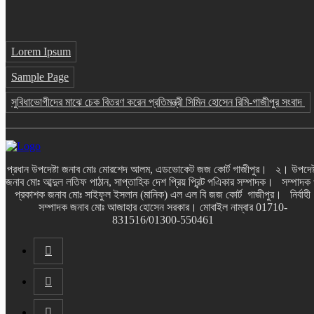
Lorem Ipsum
Sample Page
সুবিধাভোগীদের মাঝে চেক বিতরণ করেন প্রতিমন্ত্রী সিমিন হোসেন রিমি-গাজীপুর সংবাদ
প্রধান উপদেষ্টা জনাব মোঃ মোরশেদ আলম, এডভোকেট জজ কোর্ট গাজীপুর। ২। উপদেষ্
জনাব মোঃ আব্দুল লতিফ পাঠান, সাপ্তাহিক দেশ প্রিয় প্রিন্ট পএিকার সম্পাদক। সম্পাদক
প্রকাশক জনাব মোঃ সাইফুল ইসলান (মানিক) এল এল বি জজ কোর্ট গাজীপুর। নির্বাহী
সম্পাদক জনাব মোঃ আজাহার হোসেন সরকার। মোবাইল নাম্বার 01710-
831516/01300-550461