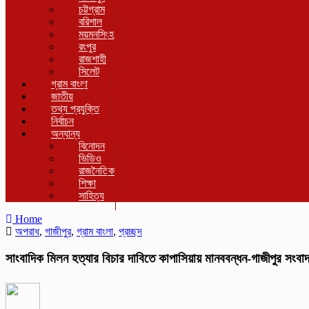
চট্টগ্রাম
বরিশাল
ময়মনসিংহ
রংপুর
রাজশাহী
সিলেট
গ্রাম বাংলা
জাতীয়
তথ্য প্রযুক্তি
নির্বাচন
অন্যান্য
বিনোদন
ভিডিও
রাজনৈতিক
শিক্ষা
সাহিত্য
Home
অপরাধ
,
গাজীপুর
,
গ্রাম বাংলা
,
প্রচ্ছদ
সাংবাদিক মিলন হত্যার বিচার দাবিতে কাপাসিয়ায় মানববন্ধন-গাজীপুর সংবা