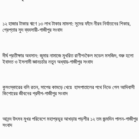
১২ হাজার টাকার ঋণে ১৩ লাখ টাকার মামলা: সুদের ফাঁদে নীরব নির্যাতনের শিকার,
গ্রেপ্তার সুদ ব্যবসায়ী-গাজীপুর সংবাদ
দীর্ঘ প্রতীক্ষার অবসান: জুমার নামাজে মুখরিত রাণীশংকৈল মডেল মসজিদ, শুরু হলো
ইবাদত ও ইসলামী জ্ঞানচর্চার নতুন অধ্যায়-গাজীপুর সংবাদ
কুসংস্কারের বলি রতন, সাপের কামড়ে খেয়ে হাসপাতালের পথে নিভে গেল আদিবাসী
কিশোরের জীবনের প্রদীপ-গাজীপুর সংবাদ
আনন্দ উৎসব মুখর পরিবেশে মহাপ্রভুর আখড়ায় পড়শীর ১২ তম জন্মদিন পালন-গাজীপুর
সংবাদ