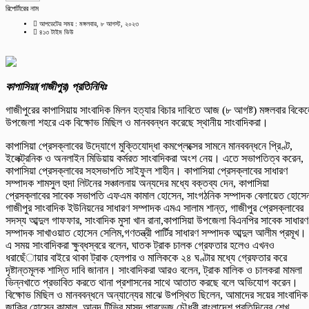
রিপোর্টারের নাম
আপডেটের সময় : মঙ্গলবার, ৮ আগস্ট, ২০২৩
৪১৩ টাইম ভিউ
কাপাসিয়া(গাজীপুর) প্রতিনিধিঃ
গাজীপুরের কাপাসিয়ায় সাংবাদিক মিলন হত্যার বিচার দাবিতে আজ (৮ আগষ্ট) মঙ্গলবার বিকে
উপজেলা শহরে এক বিক্ষোভ মিছিল ও মানববন্ধন করেছে স্থানীয় সাংবাদিকরা।
কাপাসিয়া প্রেসক্লাবের উদ্যোগে মুক্তিযোদ্ধা কমপ্লেক্সের সামনে মানববন্ধনে প্রিণ্ট,
ইলেক্ট্রনিক ও অনলাইন মিডিয়ায় কর্মরত সাংবাদিকরা অংশ নেয়। এতে সভাপতিত্ব করেন,
কাপাসিয়া প্রেসক্লাবের সহসভাপতি সাইফুল শাহীন। কাপাসিয়া প্রেসক্লাবের সাধারণ
সম্পাদক শামসুল হুদা লিটনের সঞ্চালনায় অন্যদের মধ্যে বক্তব্য দেন, কাপাসিয়া
প্রেসক্লাবের সাবেক সভাপতি এফএম কামাল হোসেন, সাংগঠনিক সম্পাদক বেলায়েত হোসে
গাজীপুর সাংবাদিক ইউনিয়নের সাধারণ সম্পাদক এমএ সালাম শান্ত, গাজীপুর প্রেসক্লাবের
সদস্য আব্দুল গাফফার, সাংবাদিক মুসা খান রানা,কাপাসিয়া উপজেলা বিএনপির সাবেক সাধারণ
সম্পাদক সাখাওয়াত হোসেন সেলিম,গণতন্ত্রী পার্টির সাধারণ সম্পাদক আব্দুল আলীম প্রমূখ।
এ সময় সাংবাদিকরা ক্ষুব্ধস্বরে বলেন, ঘাতক ট্রাক চালক গ্রেফতার হলেও এখনও
ধরাছেঁায়ার বাইরে থাকা ট্রাক হেলপার ও মালিককে ২৪ ঘণ্টার মধ্যে গ্রেফতার করে
দৃষ্টান্তমূলক শাস্তি দাবি জানান। সাংবাদিকরা আরও বলেন, ট্রাক মালিক ও চালকরা মামলা
ভিন্নখাতে প্রভাবিত করতে থানা প্রশাসনের সাথে আতাত করছে বলে অভিযোগ করেন।
বিক্ষোভ মিছিল ও মানববন্ধনে অন্যান্যের মাঝে উপস্থিত ছিলেন, আমাদের সয়ের সাংবাদিক
জাকির হোসেন কামাল, আনন্দ টিভির মাসুদ পারভেজ চৌধুরী,বাংলাদেশ প্রতিদিনের শেখ