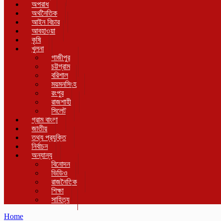
অপরাধ
অর্থনৈতিক
আইন বিচার
আবহাওয়া
কৃষি
খুলনা
গাজীপুর
চট্টগ্রাম
বরিশাল
ময়মনসিংহ
রংপুর
রাজশাহী
সিলেট
গ্রাম বাংলা
জাতীয়
তথ্য প্রযুক্তি
নির্বাচন
অন্যান্য
বিনোদন
ভিডিও
রাজনৈতিক
শিক্ষা
সাহিত্য
Home