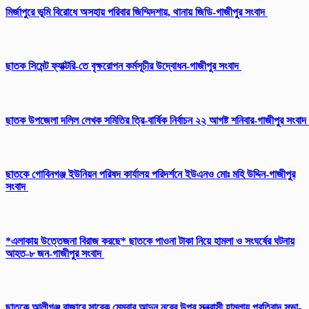
মির্জাপুরে ভূমি বিরোধে অসহায় পরিবার জিম্মিদশায়, থানায় জিডি-গাজীপুর সংবাদ
ছাতক সিমেন্ট ফ্যাক্টরি-তে বৃক্ষরোপন কর্মসূচীর উদ্বোধন-গাজীপুর সংবাদ
ছাতক উপজেলা দলিল লেখক সমিতির ত্রি-বার্ষিক নির্বাচন ২২ আগষ্ট শনিবার-গাজীপুর সংবাদ
ছাতকে গোবিনগঞ্জ ইউনিয়ন পরিষদ কার্যালয় পরিদর্শনে ইউএনও মোঃ মহি উদ্দিন-গাজীপুর
সংবাদ
*এলাকায় উত্তেজনা বিরাজ করছে* ছাতকে পাওনা টাকা নিয়ে হামলা ও সংঘর্ষের ঘটনায়
আহত-৮ জন-গাজীপুর সংবাদ
ছাতকে আলীগঞ্জ বাজারে সাবেক মেম্বার আব্দুন নুরের উপর সন্ত্রাসী হামলায় প্রতিবাদ সভা-