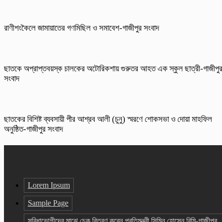
রাণীশংকৈলে জামায়াতের গণমিছিল ও সমাবেশ-গাজীপুর সংবাদ
ছাতকে অপ্রাপ্তবয়স্ক চালকের অটোরিকশায় গুরুতর আহত এক স্কুল ছাত্রী-গাজীপু
সংবাদ
ছাতকের বিশিষ্ট ব্যবসায়ী পীর আশ্রব আলী (চুনু) স্মরণে শোকসভা ও দোয়া মাহফিল
অনুষ্ঠিত-গাজীপুর সংবাদ
Lorem Ipsum
Sample Page
সুবিধাভোগীদের মাঝে চেক বিতরণ করেন প্রতিমন্ত্রী সিমিন হোসেন রিমি-গাজীপুর