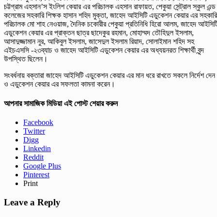
চট্টগ্রাম এহসান’স ইংলিশ কেয়ার এর পরিচালক এহসান রাফায়ত, পেকুয়া সেন্ট্রাল স্কুল এন্ড
কলেজের সহকারি শিক্ষক হাসান শহিদ মুক্তা, জাহেদ আইসিটি এডুকেশন কেয়ার এর সহকারি
পরিচালক মো শাহ নেওয়াজ, দৈনিক চকোরীর পেকুয়া প্রতিনিধি হিরো আলম, জাহেদ আইসিট
এডুকেশন কেয়ার এর প্রাক্তন ছাত্র ছাদেকুর রহমান, মোহাম্মদ তৌহিদুল ইসলাম,
আসাদুজ্জামান নুর, আকিবুল ইসলাম, জাসেদুল ইসলাম রিয়াদ, সোলাইমান শহিদ সহ
এইচএসসি -২৩ব্যাচ ও জাহেদ আইসিটি এডুকেশন কেয়ার এর অধ্যয়নরত শিক্ষার্থী বৃন্দ
উপস্থিত ছিলেন।
সংবর্ধনায় বক্তারা জাহেদ আইসিটি এডুকেশন কেয়ার এর মান ধরে রাখতে সকলে নির্দেশ দেন
ও এডুকেশন কেয়ার এর সফলতা কামনা করেন।
আপনার সামাজিক মিডিয়া এই পোস্ট শেয়ার করুন
Facebook
Twitter
Digg
Linkedin
Reddit
Google Plus
Pinterest
Print
Leave a Reply