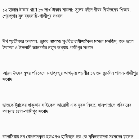
১২ হাজার টাকার ঋণে ১৩ লাখ টাকার মামলা: সুদের ফাঁদে নীরব নির্যাতনের শিকার,
গ্রেপ্তার সুদ ব্যবসায়ী-গাজীপুর সংবাদ
দীর্ঘ প্রতীক্ষার অবসান: জুমার নামাজে মুখরিত রাণীশংকৈল মডেল মসজিদ, শুরু হলো
ইবাদত ও ইসলামী জ্ঞানচর্চার নতুন অধ্যায়-গাজীপুর সংবাদ
আনন্দ উৎসব মুখর পরিবেশে মহাপ্রভুর আখড়ায় পড়শীর ১২ তম জন্মদিন পালন-গাজীপুর
সংবাদ
ছাতকে ট্রাকের ধাক্কায় সাইকেল আরোহী এক যুবক নিহত, হাসপাতালে পরিবারের
কান্নার রোল-গাজীপুর সংবাদ
কাপাসিয়ায় নব যোগদানকৃত ইউএনও হাফিজুল হক কে মুক্তিযোদ্ধা সংসদের ফুলেল