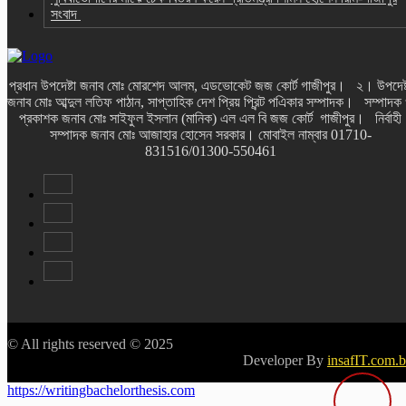
সংবাদ
প্রধান উপদেষ্টা জনাব মোঃ মোরশেদ আলম, এডভোকেট জজ কোর্ট গাজীপুর। ২। উপদেষ্
জনাব মোঃ আব্দুল লতিফ পাঠান, সাপ্তাহিক দেশ প্রিয় প্রিন্ট পএিকার সম্পাদক। সম্পাদক
প্রকাশক জনাব মোঃ সাইফুল ইসলান (মানিক) এল এল বি জজ কোর্ট গাজীপুর। নির্বাহী
সম্পাদক জনাব মোঃ আজাহার হোসেন সরকার। মোবাইল নাম্বার 01710-
831516/01300-550461
© All rights reserved © 2025
Developer By
insafIT.com.
https://writingbachelorthesis.com