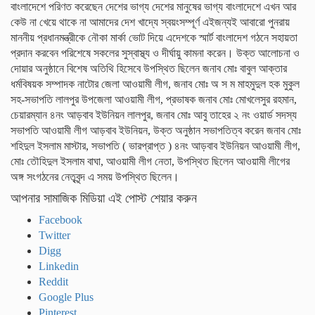
বাংলাদেশে পরিণত করেছেন দেশের ভাগ্য দেশের মানুষের ভাগ্য বাংলাদেশে এখন আর
কেউ না খেয়ে থাকে না আমাদের দেশ খাদ্যে স্বয়ংসম্পূর্ণ এইজন্যই আবারো পুনরায়
মাননীয় প্রধানমন্ত্রীকে নৌকা মার্কা ভোট দিয়ে এদেশকে স্মার্ট বাংলাদেশ গঠনে সহায়তা
প্রদান করবেন পরিশেষে সকলের সুস্বাস্থ্য ও দীর্ঘায়ু কামনা করেন। উক্ত আলোচনা ও
দোয়ার অনুষ্ঠানে বিশেষ অতিথি হিসেবে উপস্থিত ছিলেন জনাব মোঃ বাবুল আক্তার
ধর্মবিষয়ক সম্পাদক নাটোর জেলা আওয়ামী লীগ, জনাব মোঃ অ স ম মাহমুদুল হক মুকুল
সহ-সভাপতি লালপুর উপজেলা আওয়ামী লীগ, প্রভাষক জনাব মোঃ মোখলেসুর রহমান,
চেয়ারম্যান ৪নং আড়বাব ইউনিয়ন লালপুর, জনাব মোঃ আবু তাহের ২ নং ওয়ার্ড সদস্য
সভাপতি আওয়ামী লীগ আড়বাব ইউনিয়ন, উক্ত অনুষ্ঠান সভাপতিত্ব করেন জনাব মোঃ
শহিদুল ইসলাম মাস্টার, সভাপতি ( ভারপ্রাপ্ত ) ৪নং আড়বাব ইউনিয়ন আওয়ামী লীগ,
মোঃ তৌহিদুল ইসলাম বাঘা, আওয়ামী লীগ নেতা, উপস্থিত ছিলেন আওয়ামী লীগের
অঙ্গ সংগঠনের নেতৃবৃন্দ এ সময় উপস্থিত ছিলেন।
আপনার সামাজিক মিডিয়া এই পোস্ট শেয়ার করুন
Facebook
Twitter
Digg
Linkedin
Reddit
Google Plus
Pinterest