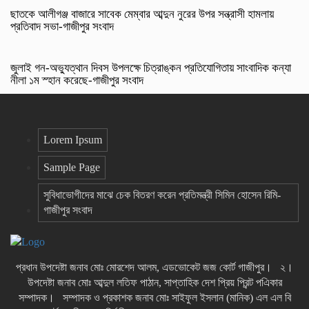
ছাতকে আলীগঞ্জ বাজারে সাবেক মেম্বার আব্দুন নুরের উপর সন্ত্রাসী হামলায়
প্রতিবাদ সভা-গাজীপুর সংবাদ
জুলাই গন-অভ্যুত্থান দিবস উপলক্ষে চিত্রাঙ্কন প্রতিযোগিতায় সাংবাদিক কন্যা
নীলা ১ম স্হান করেছে-গাজীপুর সংবাদ
Lorem Ipsum
Sample Page
সুবিধাভোগীদের মাঝে চেক বিতরণ করেন প্রতিমন্ত্রী সিমিন হোসেন রিমি-
গাজীপুর সংবাদ
প্রধান উপদেষ্টা জনাব মোঃ মোরশেদ আলম, এডভোকেট জজ কোর্ট গাজীপুর। ২।
উপদেষ্টা জনাব মোঃ আব্দুল লতিফ পাঠান, সাপ্তাহিক দেশ প্রিয় প্রিন্ট পএিকার
সম্পাদক। সম্পাদক ও প্রকাশক জনাব মোঃ সাইফুল ইসলান (মানিক) এল এল বি