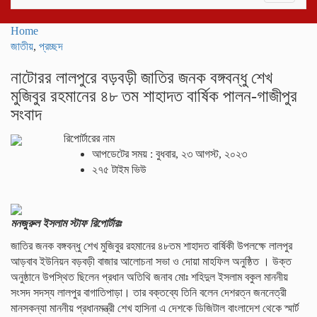
navigati
Home
জাতীয়
,
প্রচ্ছদ
নাটোরর লালপুরে বড়বড়ী জাতির জনক বঙ্গবন্ধু শেখ
মুজিবুর রহমানের ৪৮ তম শাহাদত বার্ষিক পালন-গাজীপুর
সংবাদ
রিপোর্টারের নাম
আপডেটের সময় : বুধবার, ২৩ আগস্ট, ২০২৩
২৭৫ টাইম ভিউ
মনজুরুল ইসলাম স্টাফ রিপোর্টারঃ
জাতির জনক বঙ্গবন্ধু শেখ মুজিবুর রহমানের ৪৮তম শাহাদত বার্ষিকী উপলক্ষে লালপুর
আড়বাব ইউনিয়ন বড়বড়ী বাজার আলোচনা সভা ও দোয়া মাহফিল অনুষ্ঠিত । উক্ত
অনুষ্ঠানে উপস্থিত ছিলেন প্রধান অতিথি জনাব মোঃ শহিদুল ইসলাম বকুল মাননীয়
সংসদ সদস্য লালপুর বাগাতিপাড়া। তার বক্তব্যে তিনি বলেন দেশরত্ন জননেত্রী
মানসকন্যা মাননীয় প্রধানমন্ত্রী শেখ হাসিনা এ দেশকে ডিজিটাল বাংলাদেশ থেকে স্মার্ট