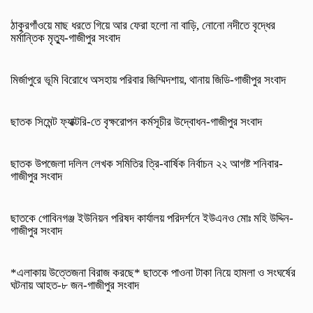
ঠাকুরগাঁওয়ে মাছ ধরতে গিয়ে আর ফেরা হলো না বাড়ি, নোনো নদীতে বৃদ্ধের
মর্মান্তিক মৃত্যু-গাজীপুর সংবাদ
মির্জাপুরে ভূমি বিরোধে অসহায় পরিবার জিম্মিদশায়, থানায় জিডি-গাজীপুর সংবাদ
ছাতক সিমেন্ট ফ্যাক্টরি-তে বৃক্ষরোপন কর্মসূচীর উদ্বোধন-গাজীপুর সংবাদ
ছাতক উপজেলা দলিল লেখক সমিতির ত্রি-বার্ষিক নির্বাচন ২২ আগষ্ট শনিবার-
গাজীপুর সংবাদ
ছাতকে গোবিনগঞ্জ ইউনিয়ন পরিষদ কার্যালয় পরিদর্শনে ইউএনও মোঃ মহি উদ্দিন-
গাজীপুর সংবাদ
*এলাকায় উত্তেজনা বিরাজ করছে* ছাতকে পাওনা টাকা নিয়ে হামলা ও সংঘর্ষের
ঘটনায় আহত-৮ জন-গাজীপুর সংবাদ