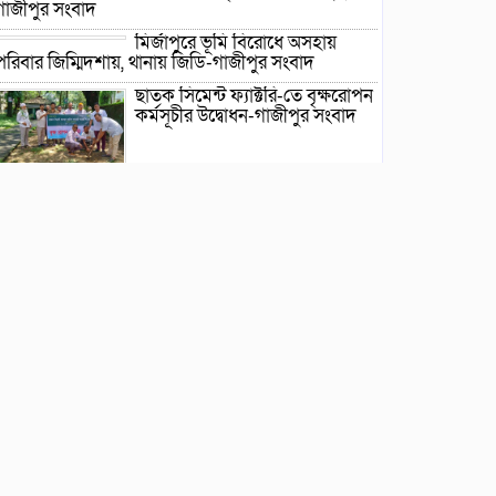
গাজীপুর সংবাদ
মির্জাপুরে ভূমি বিরোধে অসহায়
পরিবার জিম্মিদশায়, থানায় জিডি-গাজীপুর সংবাদ
ছাতক সিমেন্ট ফ্যাক্টরি-তে বৃক্ষরোপন
কর্মসূচীর উদ্বোধন-গাজীপুর সংবাদ
ছাতক উপজেলা দলিল লেখক
সমিতির ত্রি-বার্ষিক নির্বাচন ২২ আগষ্ট শনিবার-গাজীপুর
সংবাদ
ছাতকে গোবিনগঞ্জ ইউনিয়ন পরিষদ
কার্যালয় পরিদর্শনে ইউএনও মোঃ
মহি উদ্দিন-গাজীপুর সংবাদ
*এলাকায় উত্তেজনা বিরাজ করছে*
ছাতকে পাওনা টাকা নিয়ে হামলা ও
সংঘর্ষের ঘটনায় আহত-৮ জন-
গাজীপুর সংবাদ
ছাতকে আলীগঞ্জ বাজারে সাবেক
মেম্বার আব্দুন নুরের উপর সন্ত্রাসী
হামলায় প্রতিবাদ সভা-গাজীপুর