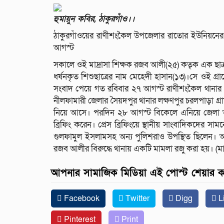
হুমায়ুন কবির, ঠাকুরগাঁও।।
ঠাকুরগাঁওয়ের রাণীশংকৈল উপজেলার রাতোর ইউনিয়নের উত্
আগস্ট
সকালে ওই মাদ্রাসা শিক্ষক রজব আলী(২৫) কতৃক এক ছাত
ধর্ষনকৃত শিশুছাত্রের নাম মেহেদী হাসান(১৩)।সে ওই গ্র
সংবাদ পেয়ে গত রবিবার ২৭ আগস্ট রাণীশংকৈল থানার ওসি(
নীলফামারী জেলার সৈয়দপুর থানার লক্ষণপুর চরলপাড়া গ্
নিয়ে আসে। পরদিন ২৮ আগস্ট বিকেলে এনিয়ে জেলা অতি
ব্রিফিং করেন। প্রেস ব্রিফিংয়ে স্থানীয় সাংবাদিকদের 
গুলফামুল ইসলামসহ অন্য পুলিশরাও উপস্থিত ছিলেন। অতি
রজব আলীর বিরুদ্ধে থানায় একটি মামলা রজু করা হয়। 
আপনার সামাজিক মিডিয়া এই পোস্ট শেয়ার 
Facebook
Twitter
Digg
L
Pinterest
Print