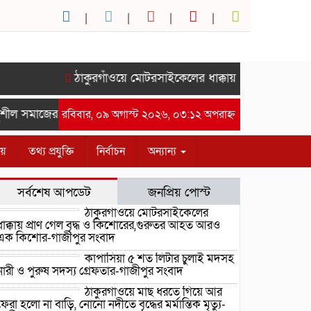
ঠাকুরগাঁওয়ে মোটরসাইকেলের ধাক্কায় প্রাণ গেল বৃদ্
শীল সমাজের সম্মানে সাইদ জুটনের ইফতার মাহফিল অনুষ্ঠিত।-গাজীপুর 
রবিবার, ০৯ অগাস্ট ২০২৬, ০৩:১২ অপরাহ্ন
ীয়
তথ্য প্রযুক্তি
নির্বাচন
অন্যান্য
সর্বশেষ আপডেট
জনপ্রিয় পোস্ট
ঠাকুরগাঁওয়ে মোটরসাইকেলের
ধাক্কায় প্রাণ গেল বৃদ্ধ ও কিশোরের,গুরুতর আহত আরও
এক কিশোর-গাজীপুর সংবাদ
কাপাসিয়া ৫ শত লিটার চুলাই মদসহ
নারী ও পুরুষ সদস্য গ্রেফতার-গাজীপুর সংবাদ
ঠাকুরগাঁওয়ে মাছ ধরতে গিয়ে আর
ফেরা হলো না বাড়ি, নোনো নদীতে বৃদ্ধের মর্মান্তিক মৃত্যু-