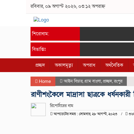
রবিবার, ০৯ অগাস্ট ২০২৬, ০৩:১২ অপরাহ্ন
শিরোনাম:
বিঙাপ্তিঃ
প্রচ্ছদ
অকালমৃত্যু
অপরাধ
অর্থনৈতিক
আইন বিচার
,
গ্রাম বাংলা
,
প্রচ্ছদ
,
রংপুর
Home
রাণীশংকৈলে মাদ্রাসা ছাত্রকে ধর্ষনকারী 
রিপোর্টারের নাম
আপডেটের সময় : সোমবার, ২৮ আগস্ট, ২০২৩
৩৬৮