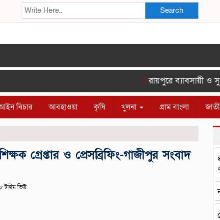
Search
রায়পুরে ব্যাবসায়ী ও সু
আইন বিচার
আবহাওয়া
কৃষি
খুলনা
গ্রাম বাংলা
জাত
শিক্ষক গ্রেপ্তার ও প্রেসব্রিফিং-গাজীপুর সংবাদ
 টাইম ভিউ