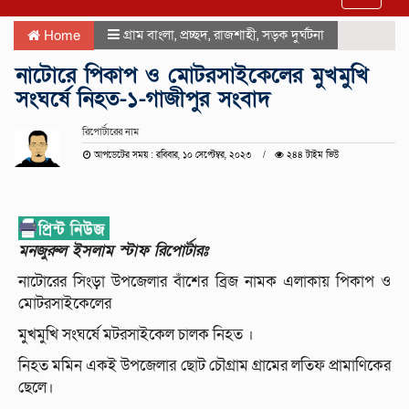
navigat
গ্রাম বাংলা
,
প্রচ্ছদ
,
রাজশাহী
,
সড়ক দুর্ঘটনা
Home
নাটোরে পিকাপ ও মোটরসাইকেলের মুখমুখি
সংঘর্ষে নিহত-১-গাজীপুর সংবাদ
রিপোর্টারের নাম
আপডেটের সময় : রবিবার, ১০ সেপ্টেম্বর, ২০২৩
২৪৪ টাইম ভিউ
মনজুরুল ইসলাম স্টাফ রিপোর্টারঃ
নাটোরের সিংড়া উপজেলার বাঁশের ব্রিজ নামক এলাকায় পিকাপ ও
মোটরসাইকেলের
মুখমুখি সংঘর্ষে মটরসাইকেল চালক নিহত ।
নিহত মমিন একই উপজেলার ছোট চৌগ্রাম গ্রামের লতিফ প্রামাণিকের
ছেলে।