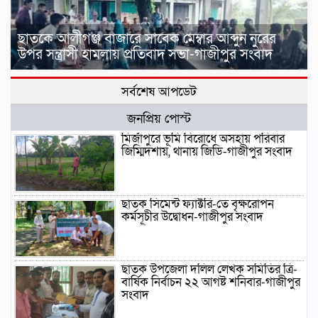
ছাতকে আলীগঞ্জ বাজারে সাবেক মেম্বার আব্দুন নুরের
উপর সন্ত্রাসী হামলায় প্রতিবাদ সভা-গাজীপুর সংবাদ
সর্বশেষ আপডেট
জনপ্রিয় পোস্ট
মির্জাপুরে ভূমি বিরোধে অসহায় পরিবার
জিম্মিদশায়, থানায় জিডি-গাজীপুর সংবাদ
ছাতক সিমেন্ট ফ্যাক্টরি-তে বৃক্ষরোপন
কর্মসূচীর উদ্বোধন-গাজীপুর সংবাদ
ছাতক উপজেলা দলিল লেখক সমিতির ত্রি-
বার্ষিক নির্বাচন ২২ আগষ্ট শনিবার-গাজীপুর
সংবাদ