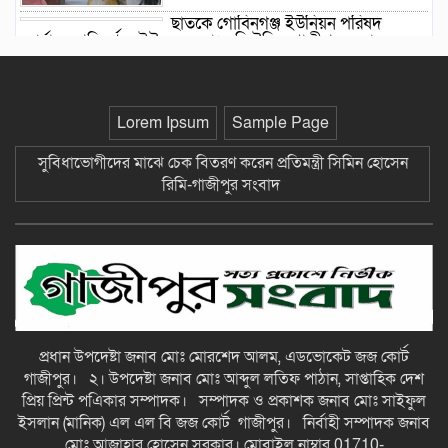
ছাতকে গোবিনগঞ্জ ইউনিয়ন পরিষদ
কার্যালয় পরিদর্শনে ইউএনও মোঃ মহি উদ্দিন-গাজীপুর সংবাদ
*এলাকায় উত্তেজনা বিরাজ করছে* ছাতকে
পাওনা টাকা নিয়ে হামলা ও সংঘর্ষের
ঘটনায় আহত-৮ জন-গাজীপুর সংবাদ
Lorem Ipsum
Sample Page
ছাতকে আলীগঞ্জ বাজারে সাবেক মেম্বার
সুবিধাভোগীদের মাঝে চেক বিতরণ করেন প্রতিমন্ত্রী সিমিন হোসেন
আব্দুন নুরের উপর সন্ত্রাসী হামলায় প্রতিবাদ
রিমি-গাজীপুর সংবাদ
সভা-গাজীপুর সংবাদ
জুলাই গন-অভ্যুত্থান দিবস উপলক্ষে
চিত্রাঙ্কন প্রতিযোগিতায় সাংবাদিক কন্যা
নীলা ১ম স্হান করেছে-গাজীপুর সংবাদ
ছাতকে বিদ্যুৎ বিল, লোডশেডিংয়ের
প্রধান উপদেষ্টা জনাব মোঃ মোরশেদ আলম, এডভোকেট জজ কোর্ট
প্রতিবাদে চরবাড়ুকা গ্রামের গ্রাহকদের
গাজীপুর। ২। উপদেষ্টা জনাব মোঃ আব্দুল লতিফ পাঠান, সাপ্তাহিক দেশ
প্রতিবাদ ও ক্ষোভ-গাজীপুর সংবাদ
প্রিয় প্রিন্ট পএিকার সম্পাদক। সম্পাদক ও প্রকাশক জনাব মোঃ সাইফুল
ইসলান (মানিক) এল এল বি জজ কোর্ট গাজীপুর। নির্বাহী সম্পাদক জনাব
১২ হাজার টাকার ঋণে ১৩ লাখ টাকার
মোঃ আজাহার হোসেন সরকার। মোবাইল নাম্বার 01710-