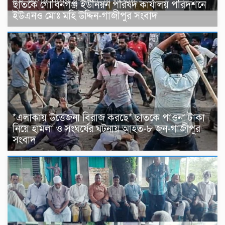
ছাতকে গোবিনগঞ্জ ইউনিয়ন পরিষদ কার্যালয় পরিদর্শনে
ইউএনও মোঃ মহি উদ্দিন-গাজীপুর সংবাদ
*এলাকায় উত্তেজনা বিরাজ করছে* ছাতকে পাওনা টাকা
নিয়ে হামলা ও সংঘর্ষের ঘটনায় আহত-৮ জন-গাজীপুর
সংবাদ