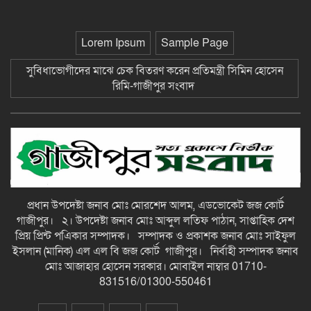
ছাতকে আলীগঞ্জ বাজারে সাবেক মেম্বার
Lorem Ipsum
Sample Page
আব্দুন নুরের উপর সন্ত্রাসী হামলায় প্রতিবাদ
সভা-গাজীপুর সংবাদ
সুবিধাভোগীদের মাঝে চেক বিতরণ করেন প্রতিমন্ত্রী সিমিন হোসেন
রিমি-গাজীপুর সংবাদ
জুলাই গন-অভ্যুত্থান দিবস উপলক্ষে
চিত্রাঙ্কন প্রতিযোগিতায় সাংবাদিক কন্যা
নীলা ১ম স্হান করেছে-গাজীপুর সংবাদ
ছাতকে বিদ্যুৎ বিল, লোডশেডিংয়ের
প্রতিবাদে চরবাড়ুকা গ্রামের গ্রাহকদের
প্রতিবাদ ও ক্ষোভ-গাজীপুর সংবাদ
প্রধান উপদেষ্টা জনাব মোঃ মোরশেদ আলম, এডভোকেট জজ কোর্ট
গাজীপুর। ২। উপদেষ্টা জনাব মোঃ আব্দুল লতিফ পাঠান, সাপ্তাহিক দেশ
১২ হাজার টাকার ঋণে ১৩ লাখ টাকার
প্রিয় প্রিন্ট পএিকার সম্পাদক। সম্পাদক ও প্রকাশক জনাব মোঃ সাইফুল
মামলা: সুদের ফাঁদে নীরব নির্যাতনের
ইসলান (মানিক) এল এল বি জজ কোর্ট গাজীপুর। নির্বাহী সম্পাদক জনাব
শিকার, গ্রেপ্তার সুদ ব্যবসায়ী-গাজীপুর
মোঃ আজাহার হোসেন সরকার। মোবাইল নাম্বার 01710-
সংবাদ
831516/01300-550461
দীর্ঘ প্রতীক্ষার অবসান: জুমার নামাজে
মুখরিত রাণীশংকৈল মডেল মসজিদ, শুরু