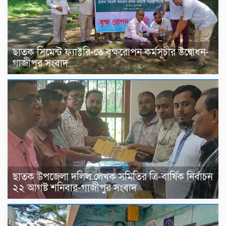
ছাতক সিমেন্ট ফ্যাক্টরি-তে বৃক্ষরোপন কর্মসূচীর উদ্বোধন-
গাজীপুর সংবাদ
ছাতক উপজেলা দলিল লেখক সমিতির ত্রি-বার্ষিক নির্বাচন
২২ আগষ্ট শনিবার-গাজীপুর সংবাদ