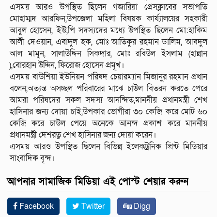
এসময় আরও উপস্থিত ছিলেন গজারিয়া প্রেসক্লাবের সভাপতি
মোহাম্মদ আরফিন,উপজেলা মহিলা বিষয়ক কার্য্যালয়ের সহকারী
আবুল হোসেন, ইউ,পি সদস্যদের মধ্যে উপস্থিত ছিলেন মো:হাকিম
আলী দেওয়ান, এবাদুল হক, মোঃ আতিকুর রহমান ডালিম, আবদুল
আল মামুন, সালাউদ্দিন সিকদার, মোঃ রবিউল ইসলাম (হান্নান
),বোরহান উদ্দিন, ফিরোজ হোসেন প্রমূখ।
এসময় বাউশিয়া ইউনিয়ন পরিষদ চেয়ারম্যান মিজানুর রহমান প্রধান
বলেন,অত্যন্ত অসচ্ছল পরিবারের মাঝে চাউল বিতরন করতে পেরে
আমরা পরিষদের সকল সদস্য আনন্দিত,মাননীয় প্রধানমন্ত্রী শেখ
হাসিনার জন্য দোয়া চাই,উপকার ভোগীরা ৩০ কেজি করে মোট ৬০
কেজি করে চাউল পেয়ে অনেকে আনন্দ প্রকাশ করে মাননীয়
প্রধানমন্ত্রী দেশরত্ন শেখ হাসিনার জন্য দোয়া করেন।
এসময় আরও উপস্থিত ছিলেন বিভিন্ন ইলেকট্রনিক প্রিন্ট মিডিয়ার
সাংবাদিক বৃন্দ।
আপনার সামাজিক মিডিয়া এই পোস্ট শেয়ার করুন
Facebook
Twitter
Digg