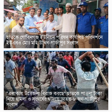
ছাতকে গোবিনগঞ্জ ইউনিয়ন পরিষদ কার্যালয় পরিদর্শনে
ইউএনও মোঃ মহি উদ্দিন-গাজীপুর সংবাদ
*এলাকায় উত্তেজনা বিরাজ করছে* ছাতকে পাওনা টাকা
নিয়ে হামলা ও সংঘর্ষের ঘটনায় আহত-৮ জন-গাজীপুর
সংবাদ