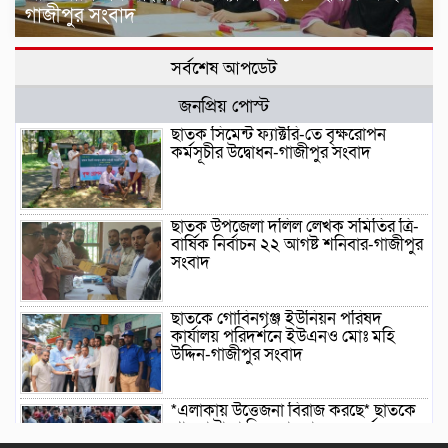
গাজীপুর সংবাদ
সর্বশেষ আপডেট
জনপ্রিয় পোস্ট
ছাতক সিমেন্ট ফ্যাক্টরি-তে বৃক্ষরোপন
কর্মসূচীর উদ্বোধন-গাজীপুর সংবাদ
ছাতক উপজেলা দলিল লেখক সমিতির ত্রি-
বার্ষিক নির্বাচন ২২ আগষ্ট শনিবার-গাজীপুর
সংবাদ
ছাতকে গোবিনগঞ্জ ইউনিয়ন পরিষদ
কার্যালয় পরিদর্শনে ইউএনও মোঃ মহি
উদ্দিন-গাজীপুর সংবাদ
*এলাকায় উত্তেজনা বিরাজ করছে* ছাতকে
পাওনা টাকা নিয়ে হামলা ও সংঘর্ষের
ঘটনায় আহত-৮ জন-গাজীপুর সংবাদ