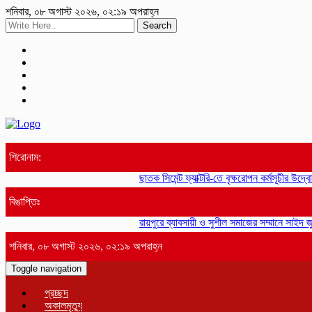
শনিবার, ০৮ অগাস্ট ২০২৬, ০২:১৯ অপরাহ্ন
Search
শিরোনাম:
ছাতক সিমেন্ট ফ্যাক্টরি-তে বৃক্ষরোপন কর্মসূচীর উদ্বো
বিঙাপ্তিঃ
রায়পুরে ব্যাবসায়ী ও সুশীল সমাজের সম্মানে সাইদ জু
শনিবার, ০৮ অগাস্ট ২০২৬, ০২:১৯ অপরাহ্ন
Toggle navigation
প্রচ্ছদ
অকালমৃত্যু