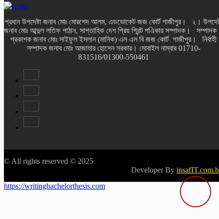
প্রধান উপদেষ্টা জনাব মোঃ মোরশেদ আলম, এডভোকেট জজ কোর্ট গাজীপুর। ২। উপদেষ্
জনাব মোঃ আব্দুল লতিফ পাঠান, সাপ্তাহিক দেশ প্রিয় প্রিন্ট পএিকার সম্পাদক। সম্পাদক
প্রকাশক জনাব মোঃ সাইফুল ইসলান (মানিক) এল এল বি জজ কোর্ট গাজীপুর। নির্বাহী
সম্পাদক জনাব মোঃ আজাহার হোসেন সরকার। মোবাইল নাম্বার 01710-
831516/01300-550461
© All rights reserved © 2025
Developer By
insafIT.com.
https://writingbachelorthesis.com