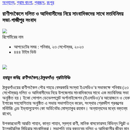
অন্যান্য
,
গ্রাম বাংলা
,
প্রচ্ছদ
,
রংপুর
রাণীশংকৈলে দলিত ও আদিবাসীদের নিয়ে সাংবাদিকদের সাথে মতবিনিময়
সভা-গাজীপুর সংবাদ
রিপোর্টারের নাম
আপডেটের সময় : শনিবার, ২৩ সেপ্টেম্বর, ২০২৩
৪৪৪ টাইম ভিউ
হমায়ুন কবির, রাণীশংকৈল,(ঠাকুরগাঁও) প্রতিনিধিঃ
ঠাকুরগাঁওয়ের রাণীশংকৈল পৌর শহরে বেসরকারি সংস্থা ইএসডিও’র সভাকক্ষে শনিবার (২৩
সেপ্টেম্বর) দলিত ও আদিবাসীদের নিয়ে উপজেলার সাংবাদিকদের সাথে এক মতবিনিময় সভা
অনুষ্ঠিত হয়। ইকো সোশাল ডেভেলপমেন্ট অর্গানাইজেশন (ইএসডিও)’র আয়োজনে ও হেক
ইপারের সহযোগিতায় অনুষ্ঠিত এ সভায় সভাপতিত্ব করেন, সংস্থার প্রেমদীপ প্রকল্পের
মনিটরিং এন্ড ইভ্যালুয়েশন কো অর্ডিনেটর মোস্তাকুর রহমান। অন্যান্যদের মধ্যে বক্তব্য
রাখেন,
উপকারভোগী আরতি পাহান, কান্ত পাহান, স্বপ্না রাণী, মানিক বাসফোরসহ বিভিন্ন প্রিন্ট ও
ইলেকট্রনিক মিডিয়ার সাংবাদিকরা। সভাপতি তার বক্তব্যে দলিত ও আদিবাসীের জীবন মান