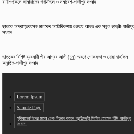
রাণীশংকৈলে জামায়াতের গণমিছিল ও সমাবেশ-গাজীপুর সংবাদ
ছাতকে অপ্রাপ্তবয়স্ক চালকের অটোরিকশায় গুরুতর আহত এক স্কুল ছাত্রী-গাজীপু
সংবাদ
ছাতকের বিশিষ্ট ব্যবসায়ী পীর আশ্রব আলী (চুনু) স্মরণে শোকসভা ও দোয়া মাহফিল
অনুষ্ঠিত-গাজীপুর সংবাদ
Lorem Ipsum
Sample Page
সুবিধাভোগীদের মাঝে চেক বিতরণ করেন প্রতিমন্ত্রী সিমিন হোসেন রিমি-গাজীপুর
সংবাদ