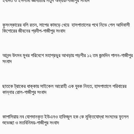
ইবাদত ও ইসলামী জ্ঞানচর্চার নতুন অধ্যায়-গাজীপুর সংবাদ
কুসংস্কারের বলি রতন, সাপের কামড়ে খেয়ে হাসপাতালের পথে নিভে গেল আদিবাসী
কিশোরের জীবনের প্রদীপ-গাজীপুর সংবাদ
আনন্দ উৎসব মুখর পরিবেশে মহাপ্রভুর আখড়ায় পড়শীর ১২ তম জন্মদিন পালন-গাজীপুর
সংবাদ
ছাতকে ট্রাকের ধাক্কায় সাইকেল আরোহী এক যুবক নিহত, হাসপাতালে পরিবারের
কান্নার রোল-গাজীপুর সংবাদ
কাপাসিয়ায় নব যোগদানকৃত ইউএনও হাফিজুল হক কে মুক্তিযোদ্ধা সংসদের ফুলেল
শুভেচ্ছা ও মতবিনিময়-গাজীপুর সংবাদ