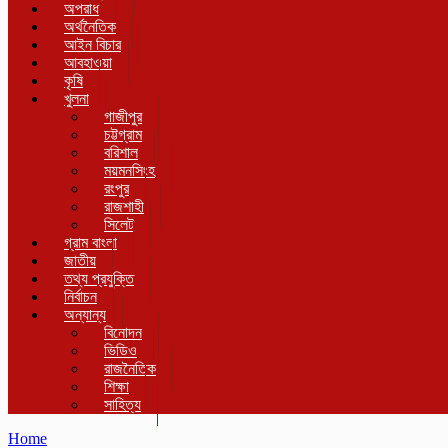
অপরাধ
অর্থনৈতিক
আইন বিচার
আবহাওয়া
কৃষি
খুলনা
গাজীপুর
চট্টগ্রাম
বরিশাল
ময়মনসিংহ
রংপুর
রাজশাহী
সিলেট
গ্রাম বাংলা
জাতীয়
তথ্য প্রযুক্তি
নির্বাচন
অন্যান্য
বিনোদন
ভিডিও
রাজনৈতিক
শিক্ষা
সাহিত্য
Home