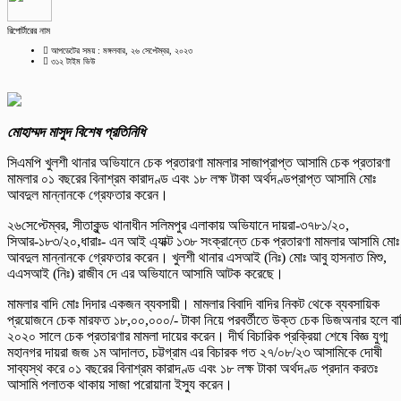
রিপোর্টারের নাম
আপডেটের সময় : মঙ্গলবার, ২৬ সেপ্টেম্বর, ২০২৩
৩১২ টাইম ভিউ
মোহাম্মদ মাসুদ বিশেষ প্রতিনিধি
সিএমপি খুলশী থানার অভিযানে চেক প্রতারণা মামলার সাজাপ্রাপ্ত আসামি চেক প্রতারণা
মামলার ০১ বছরের বিনাশ্রম কারাদণ্ড এবং ১৮ লক্ষ টাকা অর্থদণ্ডপ্রাপ্ত আসামি মোঃ
আবদুল মান্নানকে গ্রেফতার করেন।
২৬সেপ্টেম্বর, সীতাকুন্ড থানাধীন সলিমপুর এলাকায় অভিযানে দায়রা-৩৭৮১/২০,
সিআর-১৮৩/২০,ধারাঃ- এন আই এ্যাক্ট ১৩৮ সংক্রান্তে চেক প্রতারণা মামলার আসামি মোঃ
আবদুল মান্নানকে গ্রেফতার করেন। খুলশী থানার এসআই (নিঃ) মোঃ আবু হাসনাত মিশু,
এএসআই (নিঃ) রাজীব দে এর অভিযানে আসামি আটক করেছে।
মামলার বাদি মোঃ দিদার একজন ব্যবসায়ী। মামলার বিবাদি বাদির নিকট থেকে ব্যবসায়িক
প্রয়োজনে চেক মারফত ১৮,০০,০০০/- টাকা নিয়ে পরবর্তীতে উক্ত চেক ডিজঅনার হলে বা
২০২০ সালে চেক প্রতারণার মামলা দায়ের করেন। দীর্ঘ বিচারিক প্রক্রিয়া শেষে বিজ্ঞ যুগ্ম
মহানগর দায়রা জজ ১ম আদালত, চট্টগ্রাম এর বিচারক গত ২৭/০৮/২৩ আসামিকে দোষী
সাব্যস্থ করে ০১ বছরের বিনাশ্রম কারাদণ্ড এবং ১৮ লক্ষ টাকা অর্থদণ্ড প্রদান করতঃ
আসামি পলাতক থাকায় সাজা পরোয়ানা ইস্যু করেন।