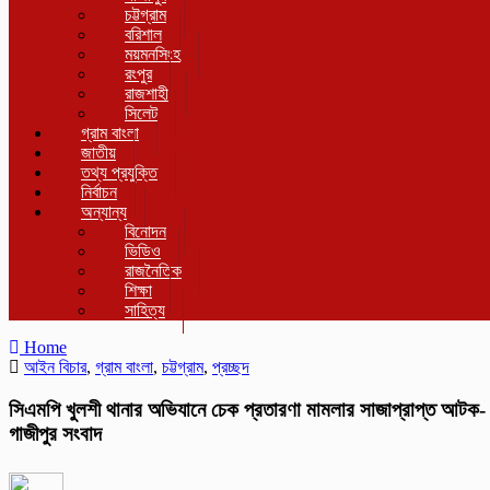
চট্টগ্রাম
বরিশাল
ময়মনসিংহ
রংপুর
রাজশাহী
সিলেট
গ্রাম বাংলা
জাতীয়
তথ্য প্রযুক্তি
নির্বাচন
অন্যান্য
বিনোদন
ভিডিও
রাজনৈতিক
শিক্ষা
সাহিত্য
Home
আইন বিচার
,
গ্রাম বাংলা
,
চট্টগ্রাম
,
প্রচ্ছদ
সিএমপি খুলশী থানার অভিযানে চেক প্রতারণা মামলার সাজাপ্রাপ্ত আটক-
গাজীপুর সংবাদ