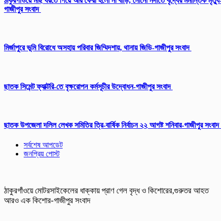
ঠাকুরগাঁওয়ে মাছ ধরতে গিয়ে আর ফেরা হলো না বাড়ি, নোনো নদীতে বৃদ্ধের মর্মান্তিক মৃত্যু
গাজীপুর সংবাদ
মির্জাপুরে ভূমি বিরোধে অসহায় পরিবার জিম্মিদশায়, থানায় জিডি-গাজীপুর সংবাদ
ছাতক সিমেন্ট ফ্যাক্টরি-তে বৃক্ষরোপন কর্মসূচীর উদ্বোধন-গাজীপুর সংবাদ
ছাতক উপজেলা দলিল লেখক সমিতির ত্রি-বার্ষিক নির্বাচন ২২ আগষ্ট শনিবার-গাজীপুর সংবাদ
সর্বশেষ আপডেট
জনপ্রিয় পোস্ট
ঠাকুরগাঁওয়ে মোটরসাইকেলের ধাক্কায় প্রাণ গেল বৃদ্ধ ও কিশোরের,গুরুতর আহত
আরও এক কিশোর-গাজীপুর সংবাদ