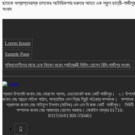
ছাতকে অপ্রাপ্তবয়স্ক চালকের অটোরিকশায় গুরুতর আহত এক স্কুল ছাত্রী-গাজীপু
সংবাদ
Lorem Ipsum
Sample Page
সুবিধাভোগীদের মাঝে চেক বিতরণ করেন প্রতিমন্ত্রী সিমিন হোসেন রিমি-গাজীপুর সংবাদ
প্রধান উপদেষ্টা জনাব মোঃ মোরশেদ আলম, এডভোকেট জজ কোর্ট গাজীপুর। ২। উপদেষ্
জনাব মোঃ আব্দুল লতিফ পাঠান, সাপ্তাহিক দেশ প্রিয় প্রিন্ট পএিকার সম্পাদক। সম্পাদক
প্রকাশক জনাব মোঃ সাইফুল ইসলান (মানিক) এল এল বি জজ কোর্ট গাজীপুর। নির্বাহী
সম্পাদক জনাব মোঃ আজাহার হোসেন সরকার। মোবাইল নাম্বার 01710-
831516/01300-550461