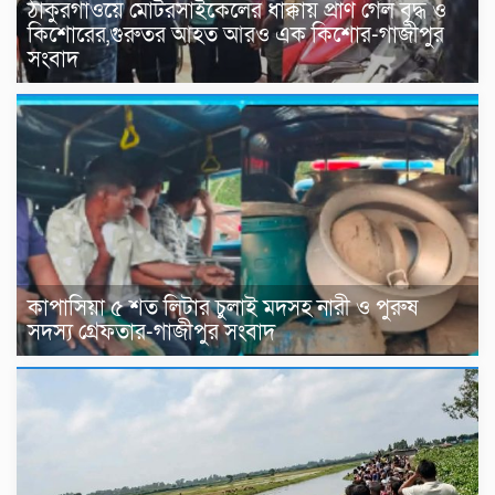
ঠাকুরগাঁওয়ে মোটরসাইকেলের ধাক্কায় প্রাণ গেল বৃদ্ধ ও
কিশোরের,গুরুতর আহত আরও এক কিশোর-গাজীপুর
সংবাদ
কাপাসিয়া ৫ শত লিটার চুলাই মদসহ নারী ও পুরুষ
সদস্য গ্রেফতার-গাজীপুর সংবাদ