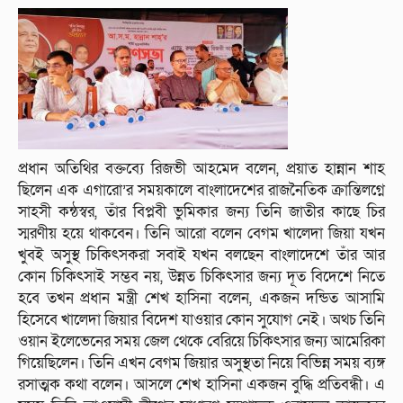
প্রধান অতিথির বক্তব্যে রিজভী আহমেদ বলেন, প্রয়াত হান্নান শাহ
ছিলেন এক এগারো’র সময়কালে বাংলাদেশের রাজনৈতিক ক্রান্তিলগ্নে
সাহসী কন্ঠস্বর, তাঁর বিপ্লবী ভুমিকার জন্য তিনি জাতীর কাছে চির
স্মরণীয় হয়ে থাকবেন। তিনি আরো বলেন বেগম খালেদা জিয়া যখন
খুবই অসুস্থ চিকিৎসকরা সবাই যখন বলছেন বাংলাদেশে তাঁর আর
কোন চিকিৎসাই সম্ভব নয়, উন্নত চিকিৎসার জন্য দূত বিদেশে নিতে
হবে তখন প্রধান মন্ত্রী শেখ হাসিনা বলেন, একজন দন্ডিত আসামি
হিসেবে খালেদা জিয়ার বিদেশ যাওয়ার কোন সুযোগ নেই। অথচ তিনি
ওয়ান ইলেভেনের সময় জেল থেকে বেরিয়ে চিকিৎসার জন্য আমেরিকা
গিয়েছিলেন। তিনি এখন বেগম জিয়ার অসুস্থতা নিয়ে বিভিন্ন সময় ব্যঙ্গ
রসাত্মক কথা বলেন। আসলে শেখ হাসিনা একজন বুদ্ধি প্রতিবন্ধী। এ