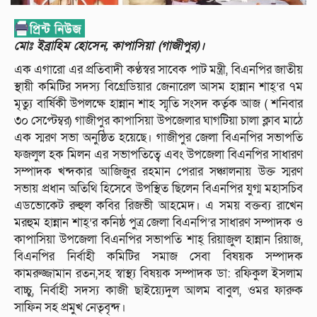
মোঃ ইব্রাহিম হোসেন, কাপাসিয়া (গাজীপুর)।
এক এগারো এর প্রতিবাদী কণ্ঠস্বর সাবেক পাট মন্ত্রী, বিএনপির জাতীয়
স্থায়ী কমিটির সদস্য বিগ্রেডিয়ার জেনারেল আসম হান্নান শাহ্’র ৭ম
মৃত্যু বার্ষিকী উপলক্ষে হান্নান শাহ স্মৃতি সংসদ কর্তৃক আজ ( শনিবার
৩০ সেপ্টেম্বর) গাজীপুর কাপাসিয়া উপজেলার ঘাগটিয়া চালা ক্লাব মাঠে
এক স্মরণ সভা অনুষ্ঠিত হয়েছে। গাজীপুর জেলা বিএনপির সভাপতি
ফজলুল হক মিলন এর সভাপতিত্বে এবং উপজেলা বিএনপির সাধারণ
সম্পাদক খন্দকার আজিজুর রহমান পেরার সঞ্চালনায় উক্ত স্মরণ
সভায় প্রধান অতিথি হিসেবে উপস্থিত ছিলেন বিএনপির যুগ্ম মহাসচিব
এডভোকেট রুহুল কবির রিজভী আহমেদ। এ সময় বক্তব্য রাখেন
মরহুম হান্নান শাহ্’র কনিষ্ঠ পুত্র জেলা বিএনপি’র সাধারণ সম্পাদক ও
কাপাসিয়া উপজেলা বিএনপির সভাপতি শাহ্ রিয়াজুল হান্নান রিয়াজ,
বিএনপির নির্বাহী কমিটির সমাজ সেবা বিষয়ক সম্পাদক
কামরুজ্জামান রতন,সহ স্বাস্থ্য বিষয়ক সম্পাদক ডা: রফিকুল ইসলাম
বাচ্চু, নির্বাহী সদস্য কাজী ছাইয়্যেদুল আলম বাবুল, ওমর ফারুক
সাফিন সহ প্রমুখ নেতৃবৃন্দ।