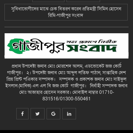
কর্মসূচীর উদ্বোধন-গাজীপুর সংবাদ
সুবিধাভোগীদের মাঝে চেক বিতরণ করেন প্রতিমন্ত্রী সিমিন হোসেন
রিমি-গাজীপুর সংবাদ
ছাতক উপজেলা দলিল লেখক সমিতির ত্রি-
বার্ষিক নির্বাচন ২২ আগষ্ট শনিবার-গাজীপুর
সংবাদ
ছাতকে গোবিনগঞ্জ ইউনিয়ন পরিষদ
কার্যালয় পরিদর্শনে ইউএনও মোঃ মহি
উদ্দিন-গাজীপুর সংবাদ
প্রধান উপদেষ্টা জনাব মোঃ মোরশেদ আলম, এডভোকেট জজ কোর্ট
গাজীপুর। ২। উপদেষ্টা জনাব মোঃ আব্দুল লতিফ পাঠান, সাপ্তাহিক দেশ
*এলাকায় উত্তেজনা বিরাজ করছে* ছাতকে
প্রিয় প্রিন্ট পএিকার সম্পাদক। সম্পাদক ও প্রকাশক জনাব মোঃ সাইফুল
পাওনা টাকা নিয়ে হামলা ও সংঘর্ষের
ইসলান (মানিক) এল এল বি জজ কোর্ট গাজীপুর। নির্বাহী সম্পাদক জনাব
ঘটনায় আহত-৮ জন-গাজীপুর সংবাদ
মোঃ আজাহার হোসেন সরকার। মোবাইল নাম্বার 01710-
831516/01300-550461
ছাতকে আলীগঞ্জ বাজারে সাবেক মেম্বার
আব্দুন নুরের উপর সন্ত্রাসী হামলায় প্রতিবাদ
সভা-গাজীপুর সংবাদ
জুলাই গন-অভ্যুত্থান দিবস উপলক্ষে