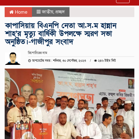
navigat
জাতীয়
,
প্রচ্ছদ
Home
কাপাসিয়ায় বিএনপি নেতা আ.স.ম হান্নান
শাহ’র মৃত্যু বার্ষিকী উপলক্ষে স্মরণ সভা
অনুষ্ঠিত।-গাজীপুর সংবাদ
রিপোর্টারের নাম
আপডেটের সময় : শনিবার, ৩০ সেপ্টেম্বর, ২০২৩
২৪৬ টাইম ভিউ