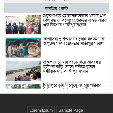
জনপ্রিয় পোস্ট
ঠাকুরগাঁওয়ে মোটরসাইকেলের ধাক্কায় প্রাণ
গেল বৃদ্ধ ও কিশোরের,গুরুতর আহত আরও
এক কিশোর-গাজীপুর সংবাদ
কাপাসিয়া ৫ শত লিটার চুলাই মদসহ নারী
ও পুরুষ সদস্য গ্রেফতার-গাজীপুর সংবাদ
ঠাকুরগাঁওয়ে মাছ ধরতে গিয়ে আর ফেরা
হলো না বাড়ি, নোনো নদীতে বৃদ্ধের
মর্মান্তিক মৃত্যু-গাজীপুর সংবাদ
মির্জাপুরে ভূমি বিরোধে অসহায় পরিবার
জিম্মিদশায়, থানায় জিডি-গাজীপুর সংবাদ
ছাতক সিমেন্ট ফ্যাক্টরি-তে বৃক্ষরোপন
Lorem Ipsum
Sample Page