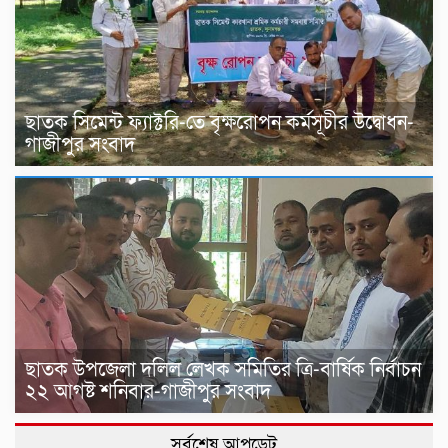
ছাতক সিমেন্ট ফ্যাক্টরি-তে বৃক্ষরোপন কর্মসূচীর উদ্বোধন-
গাজীপুর সংবাদ
ছাতক উপজেলা দলিল লেখক সমিতির ত্রি-বার্ষিক নির্বাচন
২২ আগষ্ট শনিবার-গাজীপুর সংবাদ
সর্বশেষ আপডেট