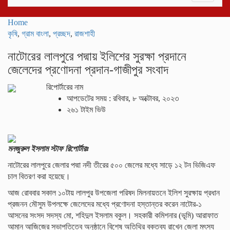
navigati
Home
কৃষি
,
গ্রাম বাংলা
,
প্রচ্ছদ
,
রাজশাহী
নাটোরের লালপুরে পদ্মায় ইলিশের সুরক্ষা প্রদানে
জেলেদের প্রণোদনা প্রদান-গাজীপুর সংবাদ
রিপোর্টারের নাম
আপডেটের সময় : রবিবার, ৮ অক্টোবর, ২০২৩
২৬১ টাইম ভিউ
মনজুরুল ইসলাম স্টাফ রিপোর্টারঃ
নাটোরের লালপুরে জেলার পদ্মা নদী তীরের ৫০০ জেলের মধ্যে সাড়ে ১২ টন ভিজিএফ
চাল বিতরণ করা হয়েছে।
আজ রোববার সকাল ১০টায় লালপুর উপজেলা পরিষদ মিলনায়তনে ইলিশ সুরক্ষায় প্রধান
প্রজনন মৌসুম উপলক্ষে জেলেদের মধ্যে প্রণোদনা হস্তান্তর করেন নাটোর-১
আসনের সংসদ সদস্য মো, শহিদুল ইসলাম বকুল। সহকারী কমিশনার (ভূমি) আরাফাত
আমান আজিজের সভাপতিত্বে অনুষ্ঠানে বিশেষ অতিথির বক্তব্য রাখেন জেলা মৎস্য