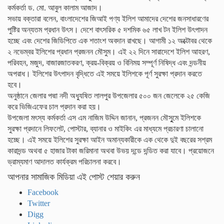
কর্মকর্তা ড. মো. আবুল কালাম আজাদ।
সভায় বক্তারা বলেন, বাংলাদেশের জিআই পণ্য ইলিশ আমাদের দেশের জনসাধারণের
পুষ্টির অন্যতম প্রধান উৎস। দেশে বাৎসরিক ৫ দশমিক ৬৫ লাখ টন ইলিশ উৎপাদন
হচ্ছে এবং দেশের জিডিপিতে এক শতাংশ অবদান রাখছে। আগামী ১২ অক্টোবর থেকে
২ নভেম্বর ইলিশের প্রধান প্রজনন মৌসুম। এই ২২ দিনে সারাদেশে ইলিশ আহরণ,
পরিবহন, মজুদ, বাজারজাতকরণ, ক্রয়-বিক্রয় ও বিনিময় সম্পূর্ণ নিষিদ্ধ এবং দন্ডনীয়
অপরাধ। ইলিশের উৎপাদন বৃদ্ধিতে এই সময়ে ইলিশকে পূর্ণ সুরক্ষা প্রদান করতে
হবে।
অনুষ্ঠানে জেলার পদ্মা নদী অধ্যুষিত লালপুর উপজেলার ৫০০ জন জেলেকে ২৫ কেজি
করে ভিজিএফের চাল প্রদান করা হয়।
উপজেলা মৎস্য কর্মকর্তা এস এম নাজিম উদ্দিন জানান, প্রজনন মৌসুুমে ইলিশকে
সুরক্ষা প্রদানে লিফলেট, পোস্টার, ব্যানার ও মাইকিং এর মাধ্যমে প্রচারণা চালানো
হচ্ছে। এই সময়ে ইলিশের সুরক্ষা আইন অমান্যকারীকে এক থেকে দুই বছরের সশ্রম
কারাদন্ড অথবা ৫ হাজার টাকা জরিমানা অথবা উভয় দন্ডে দন্ডিত করা যাবে। প্রয়োজনে
ভ্রাম্যমাণ আদালত কার্যক্রম পরিচালনা করবে।
আপনার সামাজিক মিডিয়া এই পোস্ট শেয়ার করুন
Facebook
Twitter
Digg