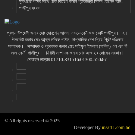
সুবিধাভোগীদের মাঝে চেক বিতরণ করেন প্রতিমন্ত্রী সিমিন হোসেন রিমি-
গাজীপুর সংবাদ
প্রধান উপদেষ্টা জনাব মোঃ মোরশেদ আলম, এডভোকেট জজ কোর্ট গাজীপুর। ২।
উপদেষ্টা জনাব মোঃ আব্দুল লতিফ পাঠান, সাপ্তাহিক দেশ প্রিয় প্রিন্ট পএিকার
সম্পাদক। সম্পাদক ও প্রকাশক জনাব মোঃ সাইফুল ইসলান (মানিক) এল এল বি
জজ কোর্ট গাজীপুর। নির্বাহী সম্পাদক জনাব মোঃ আজাহার হোসেন সরকার।
মোবাইল নাম্বার 01710-831516/01300-550461
© All rights reserved © 2025
Developer By
insafIT.com.bd