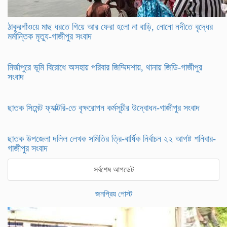
ঠাকুরগাঁওয়ে মাছ ধরতে গিয়ে আর ফেরা হলো না বাড়ি, নোনো নদীতে বৃদ্ধের
মর্মান্তিক মৃত্যু-গাজীপুর সংবাদ
মির্জাপুরে ভূমি বিরোধে অসহায় পরিবার জিম্মিদশায়, থানায় জিডি-গাজীপুর
সংবাদ
ছাতক সিমেন্ট ফ্যাক্টরি-তে বৃক্ষরোপন কর্মসূচীর উদ্বোধন-গাজীপুর সংবাদ
ছাতক উপজেলা দলিল লেখক সমিতির ত্রি-বার্ষিক নির্বাচন ২২ আগষ্ট শনিবার-
গাজীপুর সংবাদ
সর্বশেষ আপডেট
জনপ্রিয় পোস্ট