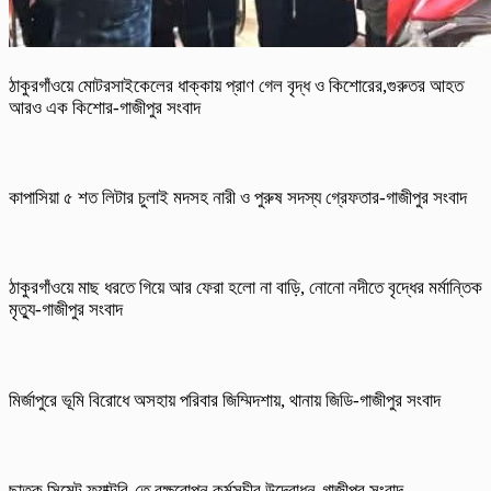
ঠাকুরগাঁওয়ে মোটরসাইকেলের ধাক্কায় প্রাণ গেল বৃদ্ধ ও কিশোরের,গুরুতর আহত
আরও এক কিশোর-গাজীপুর সংবাদ
কাপাসিয়া ৫ শত লিটার চুলাই মদসহ নারী ও পুরুষ সদস্য গ্রেফতার-গাজীপুর সংবাদ
ঠাকুরগাঁওয়ে মাছ ধরতে গিয়ে আর ফেরা হলো না বাড়ি, নোনো নদীতে বৃদ্ধের মর্মান্তিক
মৃত্যু-গাজীপুর সংবাদ
মির্জাপুরে ভূমি বিরোধে অসহায় পরিবার জিম্মিদশায়, থানায় জিডি-গাজীপুর সংবাদ
ছাতক সিমেন্ট ফ্যাক্টরি-তে বৃক্ষরোপন কর্মসূচীর উদ্বোধন-গাজীপুর সংবাদ