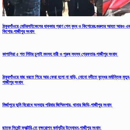
ঠাকুরগাঁওয়ে মোটরসাইকেলের ধাক্কায় প্রাণ গেল বৃদ্ধ ও কিশোরের,গুরুতর আহত আরও এ
কিশোর-গাজীপুর সংবাদ
কাপাসিয়া ৫ শত লিটার চুলাই মদসহ নারী ও পুরুষ সদস্য গ্রেফতার-গাজীপুর সংবাদ
ঠাকুরগাঁওয়ে মাছ ধরতে গিয়ে আর ফেরা হলো না বাড়ি, নোনো নদীতে বৃদ্ধের মর্মান্তিক মৃত্যু
গাজীপুর সংবাদ
মির্জাপুরে ভূমি বিরোধে অসহায় পরিবার জিম্মিদশায়, থানায় জিডি-গাজীপুর সংবাদ
ছাতক সিমেন্ট ফ্যাক্টরি-তে বৃক্ষরোপন কর্মসূচীর উদ্বোধন-গাজীপুর সংবাদ