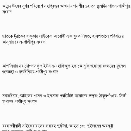
আনন্দ উৎসব মুখর পরিবেশে মহাপ্রভুর আখড়ায় পড়শীর ১২ তম জন্মদিন পালন-গাজীপুর
সংবাদ
ছাতকে ট্রাকের ধাক্কায় সাইকেল আরোহী এক যুবক নিহত, হাসপাতালে পরিবারের
কান্নার রোল-গাজীপুর সংবাদ
কাপাসিয়ায় নব যোগদানকৃত ইউএনও হাফিজুল হক কে মুক্তিযোদ্ধা সংসদের ফুলেল
শুভেচ্ছা ও মতবিনিময়-গাজীপুর সংবাদ
ন্যায়বিচার, আইনের শাসন ও ইনসাফ প্রতিষ্ঠাই আমাদের লক্ষ্য: ঠাকুরগাঁওয়ে- মির্জা
ফখরুল-গাজীপুর সংবাদ
বরযাত্রীবাহী মাইক্রোবাসের ভয়াবহ দুর্ঘটনা, আহত ১৩; দুইজনের অবস্থা