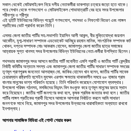
সকাল থেকেই মোটরসাই‌কেল নিয়ে দলীয় নেতাকর্মীরা ডাকপাড়া চত্বরে জড়ো হতে থাকে।
পরে সেখান থেকে গণসংযোগ ও মোটরসাইকেল শোভাযাত্রাটি বের হয়ে সদর উপজেলার
শরীফপুর ও শ্রীপুর
এই দুইটি ইউনিয়নের বিভিন্ন পয়েন্টে গণসংযোগ, পথসভা ও লিফলেট বিতরণ এবং লাঙ্গল
প্রতীকের ভোট প্রার্থনা করেন তিনি।
এসময় জেলা জাতীয় পার্টির সহ-সভাপতি ইয়াসিন আলী আকন্দ, বীর মুক্তিযোদ্ধা জয়নাল
আবেদীন, যুগ্ম-সাধারণ সম্পাদক এডভোকেট আনিছুর রহমান মানিক, সাংগঠনিক সম্পাদক কা
খোকন, দপ্তর সম্পাদক মোঃ আকরাম হোসেন, জামালপুর জেলা জাতীয় ছাত্র সমাজের
আহ্বায়ক সুপ্ত খানসহ সদর উপজেলার বিভিন্ন ইউনিয়নের নেতা-কর্মীরা উপস্থিত ছিলেন।
পথসভায় জামালপুর সদর আসনে জাতীয় পার্টি মনোনীত এমপি প্রার্থী ও জাতীয় পার্টি কেন্দ্রীয়
নির্বাহী কমিটির অন্যতম সদস্য এবং জামালপুর জেলা জাতীয় পার্টির সাধারণ সম্পাদক সদরের
তৃণমূল প্রাণপুরুষ জননেতা আলহাজ্ব মো. জাকির হোসেন খান বলেন, জাতীয় পার্টির সাবেক
চেয়ারম্যান রাষ্ট্রপতি হুসেইন মুহম্মদ এরশাদ ক্ষমতায় থাকাকালীন সময়ে ৬৮ হাজার গ্রাম
বাংলার মানুষের ভাগ্য পরিবর্তন হয়েছে। তিনি পরিবর্তন করেছেন যোগাযোগ ব্যবস্থার।
উপজেলা পরিষদ গঠনসহ, মসজিদের বিদ্যুৎ বিল মওকুফ করে তৃণমূল মানুষের হৃদয়ে স্থান
করে নিয়েছেন। জাতীয় পার্টি জনগণের কথা বলে, কৃষক শ্রমিক জনতার কথা বলে। জাতীয়
পার্টির লাঙ্গল প্রতীকের প্রার্থী হিসেবে আমাকে আপনারা নির্বাচিত করলে আমি সাধারণ
জনগণকে সাথে নিয়ে, জামালপুর সদর উপজেলার উন্নয়নের ধারাবাহিকতা অব্যাহত রাখবো
ইনশাল্লাহ।
আপনার সামাজিক মিডিয়া এই পোস্ট শেয়ার করুন