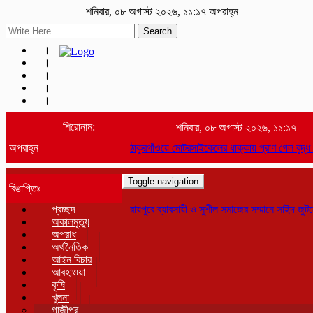
শনিবার, ০৮ অগাস্ট ২০২৬, ১১:১৭ অপরাহ্ন
Search
শিরোনাম:
শনিবার, ০৮ অগাস্ট ২০২৬, ১১:১৭
অপরাহ্ন
ঠাকুরগাঁওয়ে মোটরসাইকেলের ধাক্কায় প্রাণ গেল বৃদ্ধ ও 
Toggle navigation
বিঙাপ্তিঃ
প্রচ্ছদ
রায়পুরে ব্যাবসায়ী ও সুশীল সমাজের সম্মানে সাইদ জুটনের ই
অকালমৃত্যু
অপরাধ
অর্থনৈতিক
আইন বিচার
আবহাওয়া
কৃষি
খুলনা
গাজীপুর