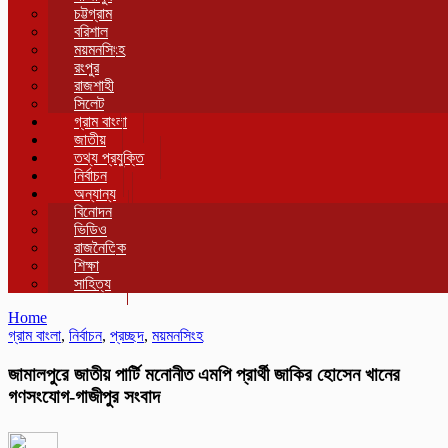
চট্টগ্রাম
বরিশাল
ময়মনসিংহ
রংপুর
রাজশাহী
সিলেট
গ্রাম বাংলা
জাতীয়
তথ্য প্রযুক্তি
নির্বাচন
অন্যান্য
বিনোদন
ভিডিও
রাজনৈতিক
শিক্ষা
সাহিত্য
Home
গ্রাম বাংলা
,
নির্বাচন
,
প্রচ্ছদ
,
ময়মনসিংহ
জামালপুরে জাতীয় পার্টি মনোনীত এমপি প্রার্থী জাকির হোসেন খানের
গণসংযোগ-গাজীপুর সংবাদ