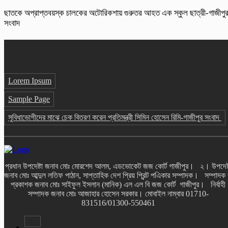
ছাতকে অপ্রাপ্তবয়স্ক চালকের অটোরিকশায় গুরুতর আহত এক স্কুল ছাত্রী-গাজীপু
সংবাদ
Lorem Ipsum
Sample Page
সুবিধাভোগীদের মাঝে চেক বিতরণ করেন প্রতিমন্ত্রী সিমিন হোসেন রিমি-গাজীপুর সংবাদ
প্রধান উপদেষ্টা জনাব মোঃ মোরশেদ আলম, এডভোকেট জজ কোর্ট গাজীপুর। ২। উপদেষ্
জনাব মোঃ আব্দুল লতিফ পাঠান, সাপ্তাহিক দেশ প্রিয় প্রিন্ট পএিকার সম্পাদক। সম্পাদক
প্রকাশক জনাব মোঃ সাইফুল ইসলান (মানিক) এল এল বি জজ কোর্ট গাজীপুর। নির্বাহী
সম্পাদক জনাব মোঃ আজাহার হোসেন সরকার। মোবাইল নাম্বার 01710-
831516/01300-550461