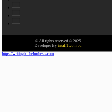
© All rights reserved © 2025
Developer By
insafIT.com.bd
https://writingbachelorthesis.com