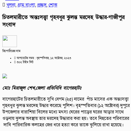
খুলনা
,
গ্রাম বাংলা
,
প্রচ্ছদ
,
শোক
চিতলমারীতে অন্তঃসত্ত্বা গৃহবধুর ঝুলন্ত মরদেহ উদ্ধার-গাজীপুর
সংবাদ
রিপোর্টারের নাম
আপডেটের সময় : বৃহস্পতিবার, ১২ অক্টোবর, ২০২৩
৩০২ টাইম ভিউ
মোঃ মিরাজুল শেখ,জেলা প্রতিনিধি বাগেরহাটঃ
বাগেরহাটের চিতলমারীতে সুখি বেগম (২৫) নামের পাঁচ মাসের এক অন্তঃসত্ত্বা
গৃহবধুর ঝুলন্ত মরদেহ উদ্ধার করেছে পুলিশ। বৃহস্পতিবার (১২ অক্টোবর) দুপুরে
উপজেলার বারাশিয়া বিলের মধ্যে মৎস্য ঘেরের পাড়ের ঘরের আড়ার সাথে
ওড়নায় ঝুলন্ত অবস্থায় তার মরদেহ উদ্ধারার করা হয়। তবে নিহতের পরিবারের
দাবি পারিবারিক কলহের জের ধরে হত্যা করে তাকে ঝুলিয়ে রাখা হয়েছে।