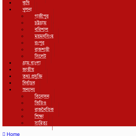
কৃষি
খুলনা
গাজীপুর
চট্টগ্রাম
বরিশাল
ময়মনসিংহ
রংপুর
রাজশাহী
সিলেট
গ্রাম বাংলা
জাতীয়
তথ্য প্রযুক্তি
নির্বাচন
অন্যান্য
বিনোদন
ভিডিও
রাজনৈতিক
শিক্ষা
সাহিত্য
Home