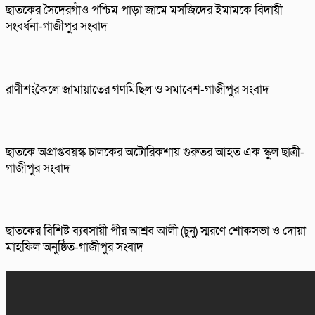
ছাতকের সৈদেরগাঁও পশ্চিম পাড়া জামে মসজিদের ইমামকে বিদায়ী
সংবর্ধনা-গাজীপুর সংবাদ
রাণীশংকৈলে জামায়াতের গণমিছিল ও সমাবেশ-গাজীপুর সংবাদ
ছাতকে অপ্রাপ্তবয়স্ক চালকের অটোরিকশায় গুরুতর আহত এক স্কুল ছাত্রী-
গাজীপুর সংবাদ
ছাতকের বিশিষ্ট ব্যবসায়ী পীর আশ্রব আলী (চুনু) স্মরণে শোকসভা ও দোয়া
মাহফিল অনুষ্ঠিত-গাজীপুর সংবাদ