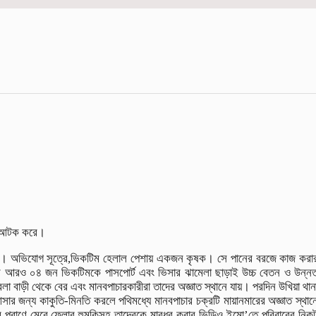
কে আটক করে।
হয়েছে। অভিযোগ সূত্রে,ভিকটিম হেলাল পেশায় একজন কৃষক। সে পানের বরজে কাজ করা
ুয়ার আরও ০৪ জন ভিকটিমকে পাসপোর্ট এবং ভিসার ঝামেলা ছাড়াই উচ্চ বেতন ও উন্ন
া বাড়ী থেকে বের এবং মানবপাচারকারীরা তাদের অজ্ঞাত স্থানে যায়। পরদিন উখিয়া থান
সার জন্য কাকুতি-মিনতি করলে পথিমধ্যে মানবপাচার চক্রটি মায়ানমারের অজ্ঞাত স্থান
দের প্রাণে মেরে ফেলার হুমকিসহ তাদেরকে মারধর করার ভিডিও ইমো’তে পরিবারের নিক