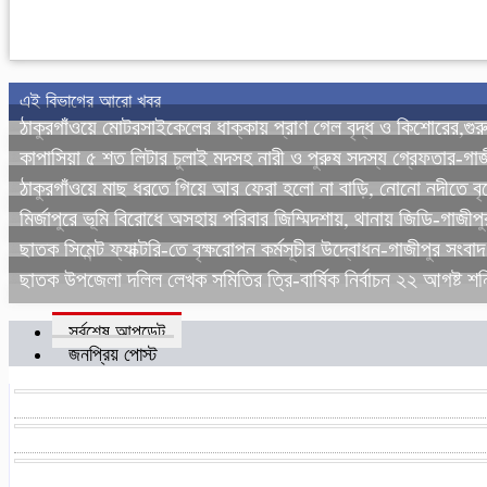
এই বিভাগের আরো খবর
ঠাকুরগাঁওয়ে মোটরসাইকেলের ধাক্কায় প্রাণ গেল বৃদ্ধ ও কিশোরের
কাপাসিয়া ৫ শত লিটার চুলাই মদসহ নারী ও পুরুষ সদস্য গ্রেফতার-গা
ঠাকুরগাঁওয়ে মাছ ধরতে গিয়ে আর ফেরা হলো না বাড়ি, নোনো নদীতে বৃদ্ধ
মির্জাপুরে ভূমি বিরোধে অসহায় পরিবার জিম্মিদশায়, থানায় জিডি-গাজীপ
ছাতক সিমেন্ট ফ্যাক্টরি-তে বৃক্ষরোপন কর্মসূচীর উদ্বোধন-গাজীপুর সংবা
ছাতক উপজেলা দলিল লেখক সমিতির ত্রি-বার্ষিক নির্বাচন ২২ আগষ্ট শ
সর্বশেষ আপডেট
জনপ্রিয় পোস্ট