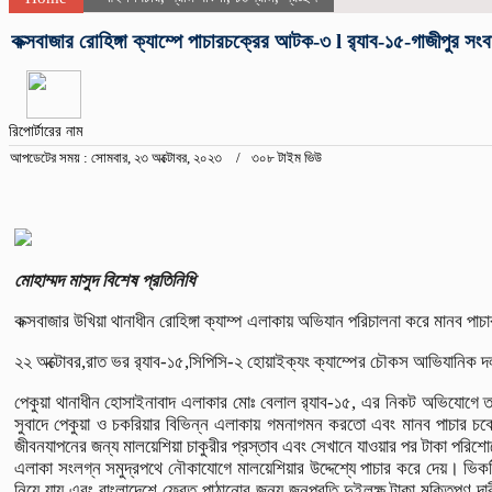
কক্সবাজার রোহিঙ্গা ক্যাম্পে পাচারচক্রের আটক-৩ l র‌্যাব-১৫-গাজীপুর সং
রিপোর্টারের নাম
আপডেটের সময় : সোমবার, ২৩ অক্টোবর, ২০২৩
৩০৮ টাইম ভিউ
মোহাম্মদ মাসুদ বিশেষ প্রতিনিধি
কক্সবাজার উখিয়া থানাধীন রোহিঙ্গা ক্যাম্প এলাকায় অভিযান পরিচালনা করে মানব পা
২২ অক্টোবর,রাত ভর র‌্যাব-১৫,সিপিসি-২ হোয়াইক্যং ক্যাম্পের চৌকস আভিযানিক দ
পেকুয়া থানাধীন হোসাইনাবাদ এলাকার মোঃ বেলাল র‌্যাব-১৫, এর নিকট অভিযোগে
সুবাদে পেকুয়া ও চকরিয়ার বিভিন্ন এলাকায় গমনাগমন করতো এবং মানব পাচার চক
জীবনযাপনের জন্য মালয়েশিয়া চাকুরীর প্রস্তাব এবং সেখানে যাওয়ার পর টাকা পরিশ
এলাকা সংলগ্ন সমুদ্রপথে নৌকাযোগে মালয়েশিয়ার উদ্দেশ্যে পাচার করে দেয়। ভিকটি
নিয়ে যায় এবং বাংলাদেশে ফেরত পাঠানোর জন্য জনপ্রতি দুইলক্ষ টাকা মুক্তিপণ 