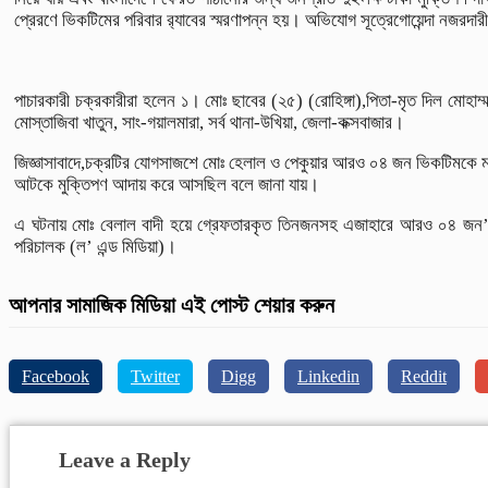
প্রেরণে ভিকটিমের পরিবার র‌্যাবের স্মরণাপন্ন হয়। অভিযোগ সূত্রেগোয়েন্দা নজরদা
পাচারকারী চক্রকারীরা হলেন ১। মোঃ ছাবের (২৫) (রোহিঙ্গা),পিতা-মৃত দিল মোহা
মোস্তাজিবা খাতুন, সাং-গয়ালমারা, সর্ব থানা-উখিয়া, জেলা-কক্সবাজার।
জিজ্ঞাসাবাদে,চক্রটির যোগসাজশে মোঃ হেলাল ও পেকুয়ার আরও ০৪ জন ভিকটিমকে মাল
আটকে মুক্তিপণ আদায় করে আসছিল বলে জানা যায়।
এ ঘটনায় মোঃ বেলাল বাদী হয়ে গ্রেফতারকৃত তিনজনসহ এজাহারে আরও ০৪ জন’সহ অ
পরিচালক (ল’ এন্ড মিডিয়া)।
আপনার সামাজিক মিডিয়া এই পোস্ট শেয়ার করুন
Facebook
Twitter
Digg
Linkedin
Reddit
Leave a Reply