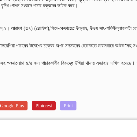
রী বৃদ্ধি গোপন সংবাদে পাচার চক্রদের আটক করে।
ম্মদ,২। আরাফা (৩৭) (রোহিঙ্গা),পিতা-কেফায়েত উল্লাহ, উভয় সাং-শফিউল্লাহকাটা র
য়েশিয়া পাচারের উদ্দেশ্যে চক্রের অপর সদস্যদের হেফাজতে মায়ানমারে আটক’সহ সংঘবদ
জ্ঞাতনামা ৪/৫ জন পাচারকারীর বিরুদ্ধে উখিয়া থানায় এজাহার দাখিল হয়েছে। তথ
Google Plus
Pinterest
Print