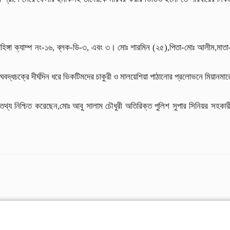
োহিঙ্গা ক্যাম্প নং-১৬, ব্লক-ডি-৩, এবং ৩। মোঃ শারমিন (২৫),পিতা-মোঃ আলীম,মাতা
্ধচক্রে দীর্ঘদিন ধরে ভিকটিমদের চাকুরী ও মালয়েশিয়া পাঠানোর প্রলোভনে মিয়ানমার
্য নিশ্চিত করেছেন,মোঃ আবু সালাম চৌধুরী অতিরিক্ত পুলিশ সুপার সিনিয়র সহকার