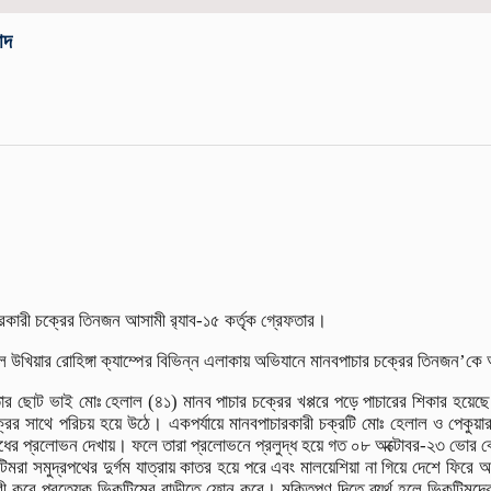
বাদ
চারকারী চক্রের তিনজন আসামী র‌্যাব-১৫ কর্তৃক গ্রেফতার।
ল উখিয়ার রোহিঙ্গা ক্যাম্পের বিভিন্ন এলাকায় অভিযানে মানবপাচার চক্রের তিনজন’
 তার ছোট ভাই মোঃ হেলাল (৪১) মানব পাচার চক্রের খপ্পরে পড়ে পাচারের শিকার 
্রের সাথে পরিচয় হয়ে উঠে। একপর্যায়ে মানবপাচারকারী চক্রটি মোঃ হেলাল ও পেক
োধের প্রলোভন দেখায়। ফলে তারা প্রলোভনে প্রলুদ্ধ হয়ে গত ০৮ অক্টোবর-২৩ ভোর বেল
মরা সমুদ্রপথের দুর্গম যাত্রায় কাতর হয়ে পরে এবং মালয়েশিয়া না গিয়ে দেশে ফিরে আ
দাবী করে প্রত্যেক ভিকটিমের বাড়ীতে ফোন করে। মুক্তিপণ দিতে ব্যর্থ হলে ভিকটিম