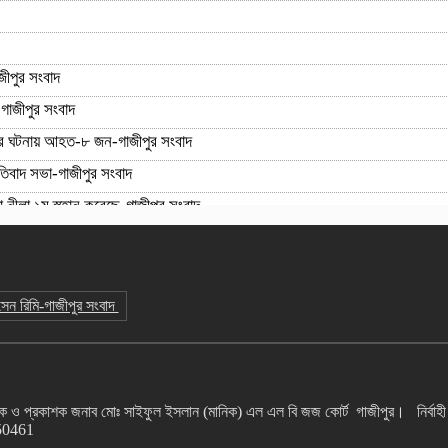
জীপুর সংবাদ
-গাজীপুর সংবাদ
ষের ঘটনায় আহত-৮ জন-গাজীপুর সংবাদ
রতিবাদ সভা-গাজীপুর সংবাদ
যা নীলা ১ম স্হান করেছে-গাজীপুর সংবাদ
াজীপুর সংবাদ
সেন রিমি-গাজীপুর সংবাদ
দক ও প্রকাশক জনাব মোঃ সাইফুল ইসলান (মানিক) এল এল বি জজ কোর্ট গাজীপুর। নির্বাহী
550461