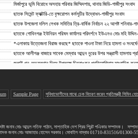
মির্জাপুরে ভূমি বিরোধে অসহায় পরিবার জিম্মিদশায়, থানায় জিডি-গাজীপুর সংবাদ
ছাতক সিমেন্ট ফ্যাক্টরি-তে বৃক্ষরোপন কর্মসূচীর উদ্বোধন-গাজীপুর সংবাদ
ছাতক উপজেলা দলিল লেখক সমিতির ত্রি-বার্ষিক নির্বাচন ২২ আগষ্ট শনিবার-গা
ছাতকে গোবিনগঞ্জ ইউনিয়ন পরিষদ কার্যালয় পরিদর্শনে ইউএনও মোঃ মহি উদ্দিন
*এলাকায় উত্তেজনা বিরাজ করছে* ছাতকে পাওনা টাকা নিয়ে হামলা ও সংঘর্
ছাতকে আলীগঞ্জ বাজারে সাবেক মেম্বার আব্দুন নুরের উপর সন্ত্রাসী হামলায় প্
জুলাই গন-অভ্যুত্থান দিবস উপলক্ষে চিত্রাঙ্কন প্রতিযোগিতায় সাংবাদিক কন্
আনন্দ উৎসব মুখর পরিবেশে মহাপ্রভুর আখড়ায় পড়শীর ১২ তম জন্মদিন পালন-গ
sum
Sample Page
সুবিধাভোগীদের মাঝে চেক বিতরণ করেন প্রতিমন্ত্রী সিমিন হো
 জনাব মোঃ আব্দুল লতিফ পাঠান, সাপ্তাহিক দেশ প্রিয় প্রিন্ট পএিকার সম্পাদক। সম্পা
্পাদক জনাব মোঃ আজাহার হোসেন সরকার। মোবাইল নাম্বার 01710-831516/01300-