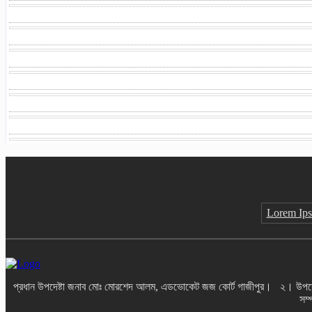
Lorem Ip
প্রধান উপদেষ্টা জনাব মোঃ মোরশেদ আলম, এডভোকেট জজ কোর্ট গাজীপুর। ২। উপদেষ্টা
সম