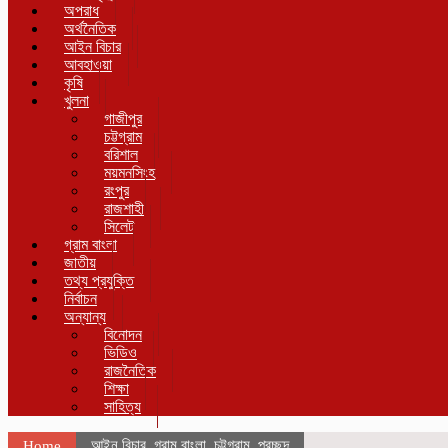
অপরাধ
অর্থনৈতিক
আইন বিচার
আবহাওয়া
কৃষি
খুলনা
গাজীপুর
চট্টগ্রাম
বরিশাল
ময়মনসিংহ
রংপুর
রাজশাহী
সিলেট
গ্রাম বাংলা
জাতীয়
তথ্য প্রযুক্তি
নির্বাচন
অন্যান্য
বিনোদন
ভিডিও
রাজনৈতিক
শিক্ষা
সাহিত্য
আইন বিচার
,
গ্রাম বাংলা
,
চট্টগ্রাম
,
প্রচ্ছদ
Home