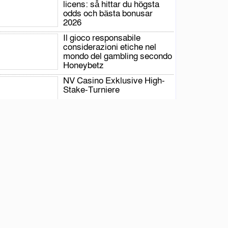
licens: så hittar du högsta
odds och bästa bonusar
2026
Il gioco responsabile
considerazioni etiche nel
mondo del gambling secondo
Honeybetz
NV Casino Exklusive High-
Stake-Turniere
Board Games Y Live Dealer
Option zeus-latam.com – AR
Get Free Bonus
Die 1600Er Jahre – Lotterie
Und Sägepferd Rennen
Verstreut Nach Innen Die
Vereinigte Staaten Ricky
Casino – DACH-Region Deposit & Play
Live Roulette Action E-
Gaming – Netherlands Claim