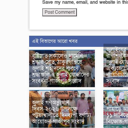
Save my name, email, and website in this
এই বিভাগের আরো খবর
জুলাইয়ের
বৃষ্টিস্নাত সকালেও থামেনি
রাণীশংকৈল
শ্রদ্ধার স্রোত, ঠাকুরগাঁওয়ে
জুলাই যোদ
জুলাই শহীদদের স্মরণে
ঐক্যজোটে
শ্রদ্ধাঞ্জলি ও জুলাই যোদ্ধাদের
ন্যায়বিচা
সংবর্ধনা-গাজীপুর সংবাদ
সংবাদ
জুলাই গণঅভ্যুত্থান
দিবস-২০২৬ উপলক্ষে
পাহাড়ে 
পটুয়াখালীতে দিনব্যপী বর্ণাঢ্য
১১ দাবিত
আয়োজন-গাজীপুর সংবাদ
বিক্ষোভ-