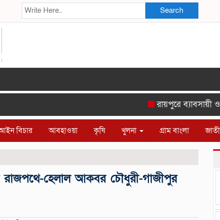
Search
রায়পুরে ব্যাবসায়ী ও স
আইন বিচার
আবহাওয়া
কৃষি
খুলনা
গ্রাম বাংলা
জাত
বে রাজপথে-হেলাল আকবর চৌধুরী-গাজীপুর