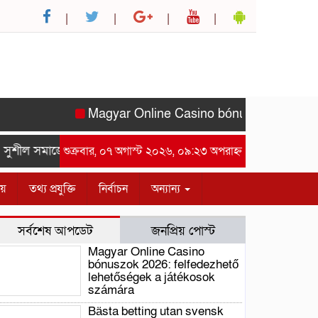
Magyar Online Casino bónuszok 2026: felf
ুশীল সমাজের সম্মানে সাইদ জুটনের ইফতার মাহফিল অনুষ্ঠিত।-গাজীপুর
শুক্রবার, ০৭ অগাস্ট ২০২৬, ০৯:২৩ অপরাহ্ন
ীয়
তথ্য প্রযুক্তি
নির্বাচন
অন্যান্য
সর্বশেষ আপডেট
জনপ্রিয় পোস্ট
Magyar Online Casino
bónuszok 2026: felfedezhető
lehetőségek a játékosok
számára
Bästa betting utan svensk