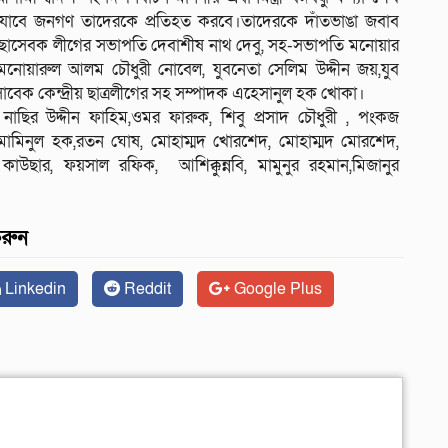
্ধে যাবে জনগণ তাদেরকে প্রতিহত করবে।তাদেরকে দাঁতভাঙা জবাব
েচ্ছাসেবক লীগের সভাপতি দেবাশীষ নাথ দেবু, সহ-সভাপতি মনোয়ার
নোয়ারুল আলম চৌধুরী নোবেল, যুবনেতা সেলিম উদ্দীন জয়,যুব
াবেক কেন্দ্রীয় ছাত্রলীগের সহ সম্পাদক এহেসানুল হক খোকা।
নাছির উদ্দীন ফাহিম,ওমর ফারুক, শিবু প্রসাদ চৌধুরী , পংকজ
 মোমিনুল হক,রতন ঘোষ, মোহাম্মদ খোরশেদ, মোহাম্মদ মোরশেদ,
াউছার, ফয়সাল রফিক, আশিক্কুন্নবি, মামুনুর রহমান,মিজানুর
করুন
Linkedin
Reddit
Google Plus