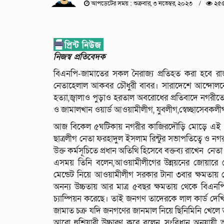
আপডেটের সময় : শুক্রবার, ৩ নভেম্বর, ২০২৩
২৫৫
নিজস্ব প্রতিবেদক
বিএনপি-জামাতের সকল নৈরাজ্য প্রতিহত করা হবে রা
নেতাহেলাল আকবর চৌধুরী বাবর। সারাদেশে আন্দোলনের
হত্যা,জ্বালাও পুড়াও হরতাল অবরোধের প্রতিবাদে নগরী
ও জামালখান ওয়ার্ড আওয়ামীলীগ, যুবলীগ,স্বেচ্ছাসেবকলীগ,
আজ বিকেল ৫ঘটিকায় নগরীর কাজিরদৌড়ি মোড়ে এই প্রতি
ছাত্রলীগ নেতা ফরহাদুল ইসলাম রিন্টুর সভাপতিত্বে ও ন
উক্ত কর্মসূচিতে প্রধান অতিথি হিসেবে বক্তব্য রাখেন
এসময় তিনি বলেন,আওয়ামীলীগের উন্নয়নের জোয়ার
মেন্ডেট নিয়ে আওয়ামীলীগ সরকার টানা ৩বার ক্ষমতায় 
অনন্য উচ্চতায় আর মাত্র ৫বছর ক্ষমতায় থেকে বিএনপি-
চ্যাম্পিয়ন করেছে। তাই জনগণ তাদেরকে লাল কার্ড দেখিয়
জামাত চক্র যদি জনগণের জানমাল নিয়ে ছিনিমিনি খেলে 
আরো হুশিয়ারী উচ্চারণ করে বলেন, সংবিধান অনুযায়ী আগামী