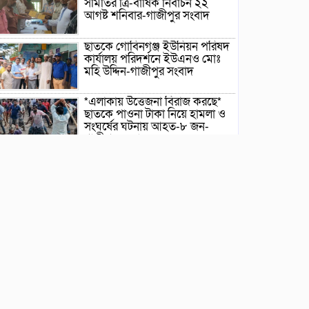
সমিতির ত্রি-বার্ষিক নির্বাচন ২২
আগষ্ট শনিবার-গাজীপুর সংবাদ
ছাতকে গোবিনগঞ্জ ইউনিয়ন পরিষদ
কার্যালয় পরিদর্শনে ইউএনও মোঃ
মহি উদ্দিন-গাজীপুর সংবাদ
*এলাকায় উত্তেজনা বিরাজ করছে*
ছাতকে পাওনা টাকা নিয়ে হামলা ও
সংঘর্ষের ঘটনায় আহত-৮ জন-
গাজীপুর সংবাদ
ছাতকে আলীগঞ্জ বাজারে সাবেক
মেম্বার আব্দুন নুরের উপর সন্ত্রাসী
হামলায় প্রতিবাদ সভা-গাজীপুর
সংবাদ
জুলাই গন-অভ্যুত্থান দিবস উপলক্ষে
চিত্রাঙ্কন প্রতিযোগিতায় সাংবাদিক
কন্যা নীলা ১ম স্হান করেছে-
গাজীপুর সংবাদ
ছাতকে বিদ্যুৎ বিল, লোডশেডিংয়ের
প্রতিবাদে চরবাড়ুকা গ্রামের
গ্রাহকদের প্রতিবাদ ও ক্ষোভ-