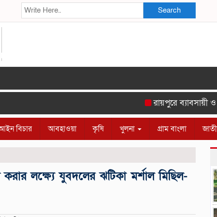
Search
রায়পুরে ব্যাবসায়ী ও সু
আইন বিচার
আবহাওয়া
কৃষি
খুলনা
গ্রাম বাংলা
জাত
ার লক্ষ্যে যুবদলের ঝটিকা মর্শাল মিছিল-