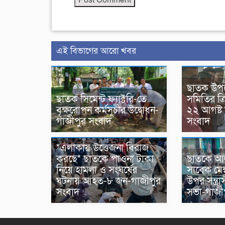
এই বিভাগের আরো খবর
ছাতক উপ
ছাতক সিমেন্ট ফ্যাক্টরি-তে
সমিতির ত্রি
বৃক্ষরোপন কর্মসূচীর উদ্বোধন-
২২ আগষ্ট
গাজীপুর সংবাদ
সংবাদ
*এলাকায় উত্তেজনা বিরাজ
করছে* ছাতকে পাওনা টাকা
ছাতকে আল
নিয়ে হামলা ও সংঘর্ষের
সাবেক মেম্
ঘটনায় আহত-৮ জন-গাজীপুর
উপর সন্ত্র
সংবাদ
সভা-গাজী