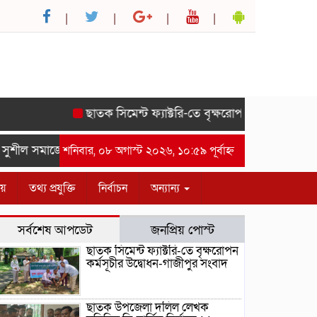
ছাতক সিমেন্ট ফ্যাক্টরি-তে বৃক্ষরোপন কর্মসূচীর উদ্বোধন
শীল সমাজের সম্মানে সাইদ জুটনের ইফতার মাহফিল অনুষ্ঠিত।-গাজীপুর 
শনিবার, ০৮ অগাস্ট ২০২৬, ১০:৫৯ পূর্বাহ্ন
ীয়
তথ্য প্রযুক্তি
নির্বাচন
অন্যান্য
সর্বশেষ আপডেট
জনপ্রিয় পোস্ট
ছাতক সিমেন্ট ফ্যাক্টরি-তে বৃক্ষরোপন
কর্মসূচীর উদ্বোধন-গাজীপুর সংবাদ
ছাতক উপজেলা দলিল লেখক