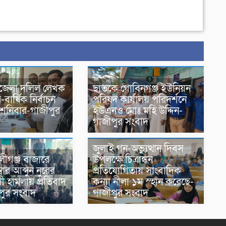
জেলা দলিল লেখক
ছাতকে গোবিনগঞ্জ ইউনিয়ন
-বার্ষিক নির্বাচন
পরিষদ কার্যালয় পরিদর্শনে
 শনিবার-গাজীপুর
ইউএনও মোঃ মহি উদ্দিন-
গাজীপুর সংবাদ
জুলাই গন-অভ্যুত্থান দিবস
ীগঞ্জ বাজারে
উপলক্ষে চিত্রাঙ্কন
বার আব্দুন নুরের
প্রতিযোগিতায় সাংবাদিক
াসী হামলায় প্রতিবাদ
কন্যা নীলা ১ম স্হান করেছে-
পুর সংবাদ
গাজীপুর সংবাদ