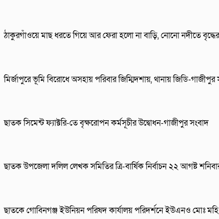
ঠাকুরগাঁওয়ে মাছ ধরতে গিয়ে আর ফেরা হলো না বাড়ি, নোনো নদীতে বৃদ্ধের ম
মির্জাপুরে ভূমি বিরোধে অসহায় পরিবার জিম্মিদশায়, থানায় জিডি-গাজীপুর
ছাতক সিমেন্ট ফ্যাক্টরি-তে বৃক্ষরোপন কর্মসূচীর উদ্বোধন-গাজীপুর সংবাদ
ছাতক উপজেলা দলিল লেখক সমিতির ত্রি-বার্ষিক নির্বাচন ২২ আগষ্ট শনিব
ছাতকে গোবিনগঞ্জ ইউনিয়ন পরিষদ কার্যালয় পরিদর্শনে ইউএনও মোঃ মহি 