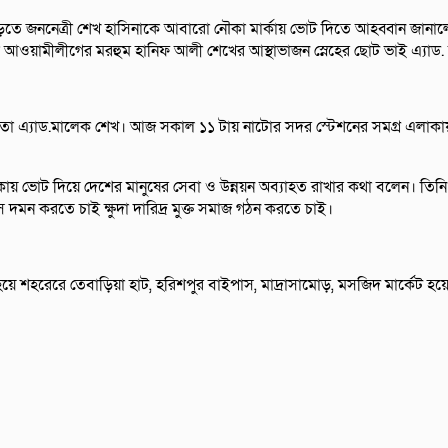
লাদেশ গড়তে জননেত্রী শেখ হাসিনাকে আবারো নৌকা মার্কায় ভোট দিতে আহব্বান জা
 আওয়ামীলীগের মরহুম হানিফ আলী শেখের আস্থাভাজন স্নেহের ছোট ভাই এ্যাড
েতা এ্যাড.মালেক শেখ। আজ সকাল ১১ টায় নাটোর সদর স্টেশনের সমগ্র এলাকায় স
য় ভোট দিয়ে দেশের মানুষের সেবা ও উন্নয়ন অব্যাহত রাখার কথা বলেন। তি
স দমন করতে চাই ক্ষুদা দারিদ্র মুক্ত সমাজ গঠন করতে চাই।
 শহরেরে তেবাড়িয়া হাট, হরিশপুর বাইপাস, মাদ্রাসামোড়, মসজিদ মার্কেট 