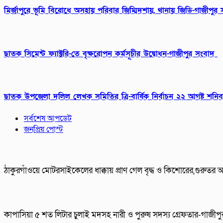
মির্জাপুরে ভূমি বিরোধে অসহায় পরিবার জিম্মিদশায়, থানায় জিডি-গাজীপুর
ছাতক সিমেন্ট ফ্যাক্টরি-তে বৃক্ষরোপন কর্মসূচীর উদ্বোধন-গাজীপুর সংবাদ
ছাতক উপজেলা দলিল লেখক সমিতির ত্রি-বার্ষিক নির্বাচন ২২ আগষ্ট শনি
সর্বশেষ আপডেট
জনপ্রিয় পোস্ট
ঠাকুরগাঁওয়ে মোটরসাইকেলের ধাক্কায় প্রাণ গেল বৃদ্ধ ও কিশোরের,গু
কাপাসিয়া ৫ শত লিটার চুলাই মদসহ নারী ও পুরুষ সদস্য গ্রেফতার-গাজীপ