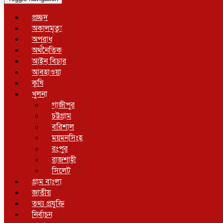
প্রচ্ছদ
অকালমৃত্যু
অপরাধ
অর্থনৈতিক
আইন বিচার
আবহাওয়া
কৃষি
খুলনা
গাজীপুর
চট্টগ্রাম
বরিশাল
ময়মনসিংহ
রংপুর
রাজশাহী
সিলেট
গ্রাম বাংলা
জাতীয়
তথ্য প্রযুক্তি
নির্বাচন