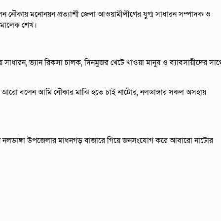
নালেন নৌকায় মনোনয়ন প্রত্যাশী জেলা আওয়ামীলীগের যুগ্ম সাধারন সম্পাদক ও
. মালেক শেখ।
াধারন, ভ্যান রিকসা চালক, দিনমুজর খেটে খাওয়া মানুষ ও ব্যাবসায়ীদের সাথ
নি আরো বলেন আমি নৌকার মাঝি হতে চাই নাটোর, নলডাঙ্গার সকল অসহায়
হয়ে নলডাঙ্গা উপজেলার মাধনগড় বাজারে গিয়ে জনসংযোগ করে আবারো নাটোর