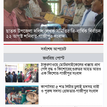
ছাতক উপজেলা দলিল লেখক সমিতির ত্রি-বার্ষিক নির্বাচন
২২ আগষ্ট শনিবার-গাজীপুর সংবাদ
সর্বশেষ আপডেট
জনপ্রিয় পোস্ট
ঠাকুরগাঁওয়ে মোটরসাইকেলের ধাক্কায় প্রাণ
গেল বৃদ্ধ ও কিশোরের,গুরুতর আহত আরও
এক কিশোর-গাজীপুর সংবাদ
কাপাসিয়া ৫ শত লিটার চুলাই মদসহ নারী
ও পুরুষ সদস্য গ্রেফতার-গাজীপুর সংবাদ