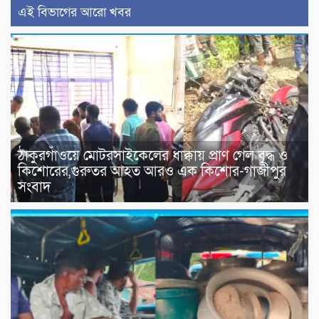
এই বিভাগের আরো খবর
ঠাকুরগাঁওয়ে মোটরসাইকেলের ধাক্কায় প্রাণ গেল বৃদ্ধ ও
কিশোরের,গুরুতর আহত আরও এক কিশোর-গাজীপুর
সংবাদ