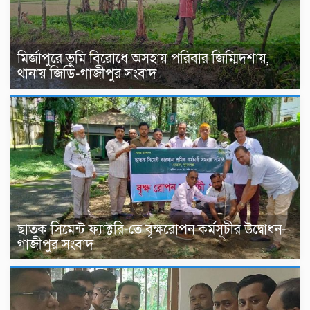
মির্জাপুরে ভূমি বিরোধে অসহায় পরিবার জিম্মিদশায়,
থানায় জিডি-গাজীপুর সংবাদ
ছাতক সিমেন্ট ফ্যাক্টরি-তে বৃক্ষরোপন কর্মসূচীর উদ্বোধন-
গাজীপুর সংবাদ