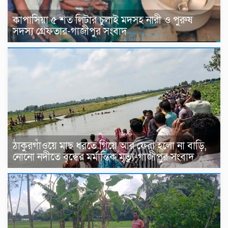
কাপাসিয়া ৫ শত লিটার চুলাই মদসহ নারী ও পুরুষ
সদস্য গ্রেফতার-গাজীপুর সংবাদ
ঠাকুরগাঁওয়ে মাছ ধরতে গিয়ে আর ফেরা হলো না বাড়ি,
নোনো নদীতে বৃদ্ধের মর্মান্তিক মৃত্যু-গাজীপুর সংবাদ