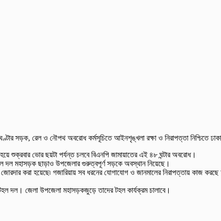
ঘণ্টার সড়ক, রেল ও নৌপথ অবরোধ কর্মসূচিতে আইনশৃঙ্খলা রক্ষা ও নিরাপত্তা নিশ্চিতে ঢাক
 হয়ে শুক্রবার ভোর ছয়টা পর্যন্ত চলবে বিএনপি জামায়াতের এই ৪৮ ঘন্টার অবরোধ।
 টহল দল মহাসড়ক ছাড়াও উপজেলার গুরুত্বপূর্ণ সড়কে অবস্থান নিয়েছে।
যবস্থা জোরদার করা হয়েছে৷ গজারিয়ায় সব ধরনের যোগাযোগ ও জানমালের নিরাপত্তায় কাজ ক
 এর টহল দল। জেলা উপজেলা মহাসড়কজুড়ে তাদের টহল কার্যক্রম চালাবে।