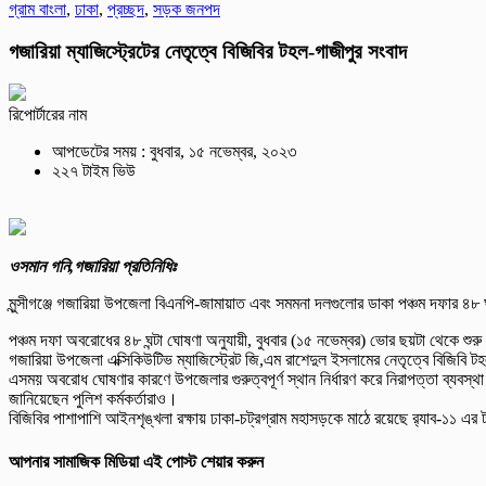
গ্রাম বাংলা
,
ঢাকা
,
প্রচ্ছদ
,
সড়ক জনপদ
গজারিয়া ম্যাজিস্ট্রেটের নেতৃত্বে বিজিবির টহল-গাজীপুর সংবাদ
রিপোর্টারের নাম
আপডেটের সময় : বুধবার, ১৫ নভেম্বর, ২০২৩
২২৭ টাইম ভিউ
ওসমান গনি,গজারিয়া প্রতিনিধিঃ
মুন্সীগঞ্জে গজারিয়া উপজেলা বিএনপি-জামায়াত এবং সমমনা দলগুলোর ডাকা পঞ্চম দফার ৪৮ 
পঞ্চম দফা অবরোধের ৪৮ ঘন্টা ঘোষণা অনুযায়ী, বুধবার (১৫ নভেম্বর) ভোর ছয়টা থেকে শুরু
গজারিয়া উপজেলা এক্সিকিউটিভ ম্যাজিস্ট্রেট জি,এম রাশেদুল ইসলামের নেতৃত্বে বিজিবি
এসময় অবরোধ ঘোষণার কারণে উপজেলার গুরুত্বপূর্ণ স্থান নির্ধারণ করে নিরাপত্তা ব্
জানিয়েছেন পুলিশ কর্মকর্তারাও।
বিজিবির পাশাপাশি আইনশৃঙ্খলা রক্ষায় ঢাকা-চট্রগ্রাম মহাসড়কে মাঠে রয়েছে র‌্যাব-১১
আপনার সামাজিক মিডিয়া এই পোস্ট শেয়ার করুন