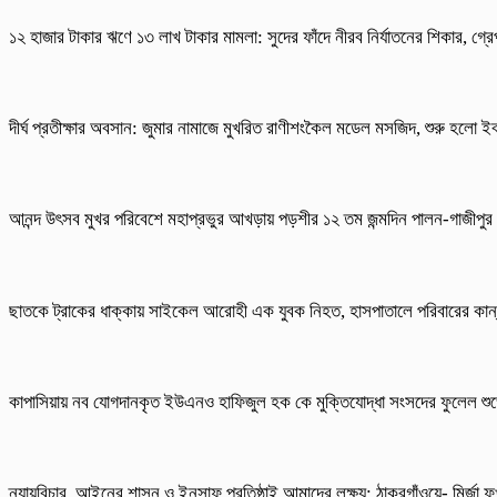
১২ হাজার টাকার ঋণে ১৩ লাখ টাকার মামলা: সুদের ফাঁদে নীরব নির্যাতনের শিকার, গ্রেপ
দীর্ঘ প্রতীক্ষার অবসান: জুমার নামাজে মুখরিত রাণীশংকৈল মডেল মসজিদ, শুরু হলো ইব
আনন্দ উৎসব মুখর পরিবেশে মহাপ্রভুর আখড়ায় পড়শীর ১২ তম জন্মদিন পালন-গাজীপুর
ছাতকে ট্রাকের ধাক্কায় সাইকেল আরোহী এক যুবক নিহত, হাসপাতালে পরিবারের কান
কাপাসিয়ায় নব যোগদানকৃত ইউএনও হাফিজুল হক কে মুক্তিযোদ্ধা সংসদের ফুলেল শুভ
ন্যায়বিচার, আইনের শাসন ও ইনসাফ প্রতিষ্ঠাই আমাদের লক্ষ্য: ঠাকুরগাঁওয়ে- মির্জা