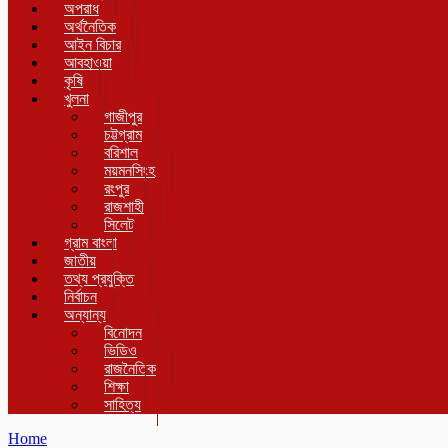
অপরাধ
অর্থনৈতিক
আইন বিচার
আবহাওয়া
কৃষি
খুলনা
গাজীপুর
চট্টগ্রাম
বরিশাল
ময়মনসিংহ
রংপুর
রাজশাহী
সিলেট
গ্রাম বাংলা
জাতীয়
তথ্য প্রযুক্তি
নির্বাচন
অন্যান্য
বিনোদন
ভিডিও
রাজনৈতিক
শিক্ষা
সাহিত্য
Home