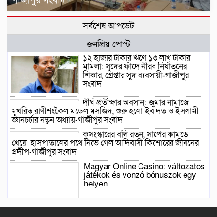
গাজীপুর সংবাদ
সর্বশেষ আপডেট
জনপ্রিয় পোস্ট
১২ হাজার টাকার ঋণে ১৩ লাখ টাকার
মামলা: সুদের ফাঁদে নীরব নির্যাতনের
শিকার, গ্রেপ্তার সুদ ব্যবসায়ী-গাজীপুর
সংবাদ
দীর্ঘ প্রতীক্ষার অবসান: জুমার নামাজে
মুখরিত রাণীশংকৈল মডেল মসজিদ, শুরু হলো ইবাদত ও ইসলামী
জ্ঞানচর্চার নতুন অধ্যায়-গাজীপুর সংবাদ
কুসংস্কারের বলি রতন, সাপের কামড়ে
খেয়ে হাসপাতালের পথে নিভে গেল আদিবাসী কিশোরের জীবনের
প্রদীপ-গাজীপুর সংবাদ
Magyar Online Casino: változatos
játékok és vonzó bónuszok egy
helyen
Magyar Online Casino bónuszok