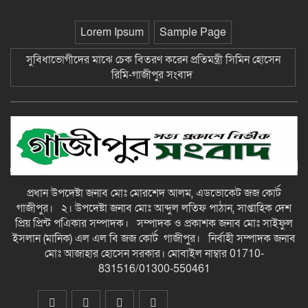
2026: felfedezhető lehetőségek a
játékosok számára
Lorem Ipsum
Sample Page
Bästa betting utan svensk licens:
সুবিধাভোগীদের মাঝে চেক বিতরণ করেন প্রতিমন্ত্রী সিমিন হোসেন
så hittar du högsta odds och bästa
রিমি-গাজীপুর সংবাদ
bonusar 2026
Il gioco responsabile
considerazioni etiche nel mondo
del gambling secondo Honeybetz
NV Casino Exklusive High-Stake-
Turniere
প্রধান উপদেষ্টা জনাব মোঃ মোরশেদ আলম, এডভোকেট জজ কোর্ট
গাজীপুর। ২। উপদেষ্টা জনাব মোঃ আব্দুল লতিফ পাঠান, সাপ্তাহিক দেশ
প্রিয় প্রিন্ট পএিকার সম্পাদক। সম্পাদক ও প্রকাশক জনাব মোঃ সাইফুল
ইসলান (মানিক) এল এল বি জজ কোর্ট গাজীপুর। নির্বাহী সম্পাদক জনাব
Board Games Y Live Dealer
Option zeus-latam.com – AR Get
মোঃ আজাহার হোসেন সরকার। মোবাইল নাম্বার 01710-
Free Bonus
831516/01300-550461
Die 1600Er Jahre – Lotterie Und