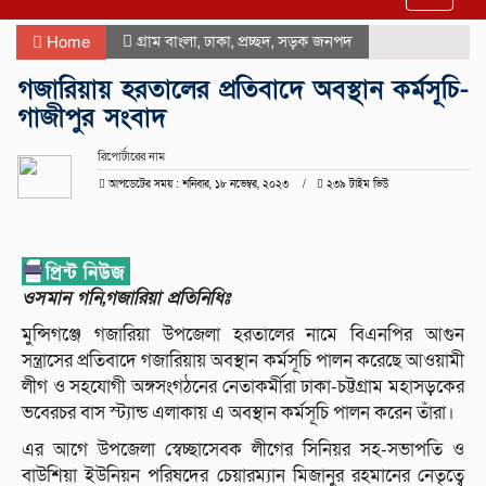
navigat
গ্রাম বাংলা
,
ঢাকা
,
প্রচ্ছদ
,
সড়ক জনপদ
Home
গজারিয়ায় হরতালের প্রতিবাদে অবস্থান কর্মসূচি-
গাজীপুর সংবাদ
রিপোর্টারের নাম
আপডেটের সময় : শনিবার, ১৮ নভেম্বর, ২০২৩
২৩৯ টাইম ভিউ
ওসমান গনি,গজারিয়া প্রতিনিধিঃ
মুন্সিগঞ্জে গজারিয়া উপজেলা হরতালের নামে বিএনপির আগুন
সন্ত্রাসের প্রতিবাদে গজারিয়ায় অবস্থান কর্মসূচি পালন করেছে আওয়ামী
লীগ ও সহযোগী অঙ্গসংগঠনের নেতাকর্মীরা ঢাকা-চট্টগ্রাম মহাসড়কের
ভবেরচর বাস স্ট্যান্ড এলাকায় এ অবস্থান কর্মসূচি পালন করেন তাঁরা।
এর আগে উপজেলা স্বেচ্ছাসেবক লীগের সিনিয়র সহ-সভাপতি ও
বাউশিয়া ইউনিয়ন পরিষদের চেয়ারম্যান মিজানুর রহমানের নেতৃত্বে