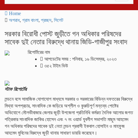
navigati
Home
অপরাধ
,
গ্রাম বাংলা
,
প্রচ্ছদ
,
সিলেট
সরকার বিরোধী পোস্ট জুড়ীতে গন অধিকার পরিষদের
সাবেক দুই নেতার বিরুদ্ধে থানায় জিডি-গাজীপুর সংবাদ
রিপোর্টারের নাম
আপডেটের সময় : শনিবার, ১৬ ডিসেম্বর, ২০২৩
৩৫২ টাইম ভিউ
স্টাফ রিপোর্টের
লন্ডনে বসে সামাজিক যোগাযোগ মাধ্যমে সরকার ও সরকারের বিভিন্ন দফতরের বিরুদ্ধে
মিথ্যা অপপ্রচার, সাংবাদিক কে জড়িয়ে অশ্লীল ও কুরুচিপূর্ণ মন্তব্য পোষ্টের
অভিযোগে মৌলভীবাজার জেলার জুড়ী উপজেলা প্রতিনিধি কর্মরত দৈনিক আলোর জগত
পত্রিকার সাংবাদিক জাকির হোসেন এবং ৭ নং ওয়ার্ড যুবলীগ সভাপতি মাছুম আহমেদ
গন অধিকার পরিষদের সাবেক দুই নেতা লন্ডন প্রবাসী ইকবাল হোসাইন ও মাহফুজ
আহমেদ মুবিনের বিরুদ্ধে জুড়ী থানায় সাধারণ ডায়রি করেছেন।