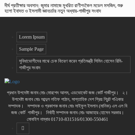
দীর্ঘ প্রতীক্ষার অবসান: জুমার নামাজে মুখরিত রাণীশংকৈল মডেল মসজিদ, শুরু
হলো ইবাদত ও ইসলামী জ্ঞানচর্চার নতুন অধ্যায়-গাজীপুর সংবাদ
Lorem Ipsum
Sample Page
সুবিধাভোগীদের মাঝে চেক বিতরণ করেন প্রতিমন্ত্রী সিমিন হোসেন রিমি-
গাজীপুর সংবাদ
প্রধান উপদেষ্টা জনাব মোঃ মোরশেদ আলম, এডভোকেট জজ কোর্ট গাজীপুর। ২।
উপদেষ্টা জনাব মোঃ আব্দুল লতিফ পাঠান, সাপ্তাহিক দেশ প্রিয় প্রিন্ট পএিকার
সম্পাদক। সম্পাদক ও প্রকাশক জনাব মোঃ সাইফুল ইসলান (মানিক) এল এল বি
জজ কোর্ট গাজীপুর। নির্বাহী সম্পাদক জনাব মোঃ আজাহার হোসেন সরকার।
মোবাইল নাম্বার 01710-831516/01300-550461