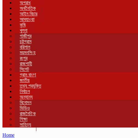
অপরাধ
অর্থনৈতিক
আইন বিচার
আবহাওয়া
কৃষি
খুলনা
গাজীপুর
চট্টগ্রাম
বরিশাল
ময়মনসিংহ
রংপুর
রাজশাহী
সিলেট
গ্রাম বাংলা
জাতীয়
তথ্য প্রযুক্তি
নির্বাচন
অন্যান্য
বিনোদন
ভিডিও
রাজনৈতিক
শিক্ষা
সাহিত্য
Home