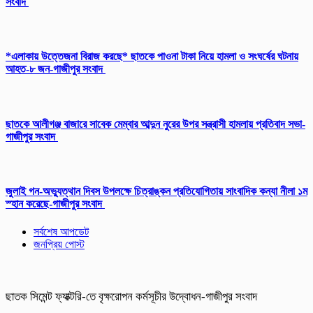
সংবাদ
*এলাকায় উত্তেজনা বিরাজ করছে* ছাতকে পাওনা টাকা নিয়ে হামলা ও সংঘর্ষের ঘটনায়
আহত-৮ জন-গাজীপুর সংবাদ
ছাতকে আলীগঞ্জ বাজারে সাবেক মেম্বার আব্দুন নুরের উপর সন্ত্রাসী হামলায় প্রতিবাদ সভা-
গাজীপুর সংবাদ
জুলাই গন-অভ্যুত্থান দিবস উপলক্ষে চিত্রাঙ্কন প্রতিযোগিতায় সাংবাদিক কন্যা নীলা ১ম
স্হান করেছে-গাজীপুর সংবাদ
সর্বশেষ আপডেট
জনপ্রিয় পোস্ট
ছাতক সিমেন্ট ফ্যাক্টরি-তে বৃক্ষরোপন কর্মসূচীর উদ্বোধন-গাজীপুর সংবাদ