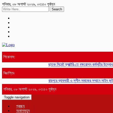
শনিবার, ০৮ অগাস্ট ২০২৬, ০৩:৫০ পূর্বাহ্ন
Search
শিরোনাম:
ছাতক সিমেন্ট ফ্যাক্টরি-তে বৃক্ষরোপন কর্মসূচীর উদ্বোধন
বিঙাপ্তিঃ
রায়পুরে ব্যাবসায়ী ও সুশীল সমাজের সম্মানে সাইদ জুট
শনিবার, ০৮ অগাস্ট ২০২৬, ০৩:৫০ পূর্বাহ্ন
Toggle navigation
প্রচ্ছদ
অকালমৃত্যু