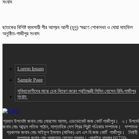
সংবাদ
ছাতকের বিশিষ্ট ব্যবসায়ী পীর আশ্রব আলী (চুনু) স্মরণে শোকসভা ও দোয়া মাহফিল
অনুষ্ঠিত-গাজীপুর সংবাদ
Lorem Ipsum
Sample Page
সুবিধাভোগীদের মাঝে চেক বিতরণ করেন প্রতিমন্ত্রী সিমিন হোসেন রিমি-গাজীপুর
সংবাদ
প্রধান উপদেষ্টা জনাব মোঃ মোরশেদ আলম, এডভোকেট জজ কোর্ট গাজীপুর। ২। উপদেষ্
জনাব মোঃ আব্দুল লতিফ পাঠান, সাপ্তাহিক দেশ প্রিয় প্রিন্ট পএিকার সম্পাদক। সম্পাদক
প্রকাশক জনাব মোঃ সাইফুল ইসলান (মানিক) এল এল বি জজ কোর্ট গাজীপুর। নির্বাহী
সম্পাদক জনাব মোঃ আজাহার হোসেন সরকার। মোবাইল নাম্বার 01710-