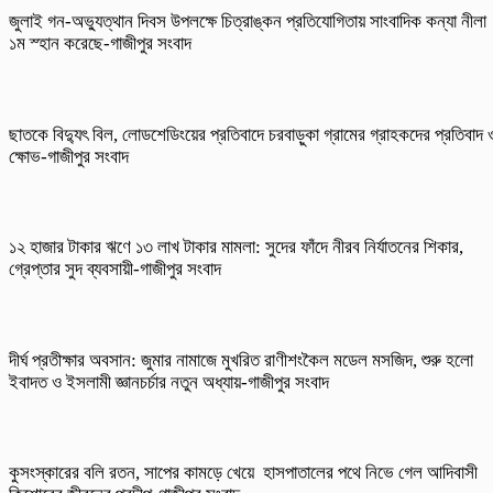
জুলাই গন-অভ্যুত্থান দিবস উপলক্ষে চিত্রাঙ্কন প্রতিযোগিতায় সাংবাদিক কন্যা নীলা
১ম স্হান করেছে-গাজীপুর সংবাদ
ছাতকে বিদ্যুৎ বিল, লোডশেডিংয়ের প্রতিবাদে চরবাড়ুকা গ্রামের গ্রাহকদের প্রতিবাদ 
ক্ষোভ-গাজীপুর সংবাদ
১২ হাজার টাকার ঋণে ১৩ লাখ টাকার মামলা: সুদের ফাঁদে নীরব নির্যাতনের শিকার,
গ্রেপ্তার সুদ ব্যবসায়ী-গাজীপুর সংবাদ
দীর্ঘ প্রতীক্ষার অবসান: জুমার নামাজে মুখরিত রাণীশংকৈল মডেল মসজিদ, শুরু হলো
ইবাদত ও ইসলামী জ্ঞানচর্চার নতুন অধ্যায়-গাজীপুর সংবাদ
কুসংস্কারের বলি রতন, সাপের কামড়ে খেয়ে হাসপাতালের পথে নিভে গেল আদিবাসী