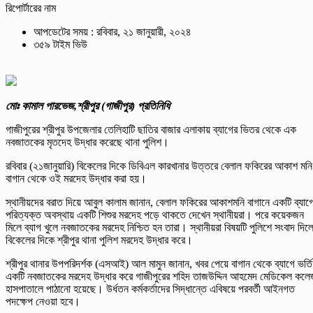
রিপোর্টারের নাম
আপডেটের সময় : রবিবার, ২১ জানুয়ারী, ২০২৪
৩৫৯ টাইম ভিউ
মোঃ কামাল পারভেজ,শ্রীপুর (গাজীপুর) প্রতিনিধি
গাজীপুরের শ্রীপুর উপজেলার তেলিহাটি ছাতির বাজার এলাকায় ব্যাগের ভিতর থেকে এক
নবজাতকের মৃতদেহ উদ্ধার করেছে থানা পুলিশ।
রবিবার (২১জানুয়ারি) বিকেলের দিকে ডিবিএল কারখানার উত্তরে বেলাল ফকিরের আকাশ মনি
বাগান থেকে ওই মরদেহ উদ্ধার করা হয়।
স্থানীয়দের বরাত দিয়ে আবুল কালাম জানান, বেলাল ফকিরের আকাশমনি বাগানে একটি ব্যাগ
পরিত্যক্ত অবস্থায় একটি শিশুর মরদেহ পড়ে থাকতে দেখেন স্থানীয়রা। পরে কয়েকজন
মিলে ব্যাগ খুলে নবজাতকের মরদেহ নিশ্চিত হন তারা। স্থানীয়রা বিষয়টি পুলিশে সংবাদ দিল
বিকেলের দিকে শ্রীপুর থানা পুলিশ মরদেহ উদ্ধার করে।
শ্রীপুর থানার উপপরিদর্শক (এসআই) আল মামুন জানান, খবর পেয়ে বাগান থেকে ব্যাগে ভর্তি
একটি নবজাতকের মরদেহ উদ্ধার করে গাজীপুরের শহিদ তাজউদ্দিন আহমেদ মেডিকেল কলে
হাসপাতালে পাঠানো হয়েছে। উর্ধতন কর্মকর্তাদের সিদ্ধান্তে এবিষয়ে পরবর্তী আইনগত
পদক্ষেপ নেওয়া হবে।