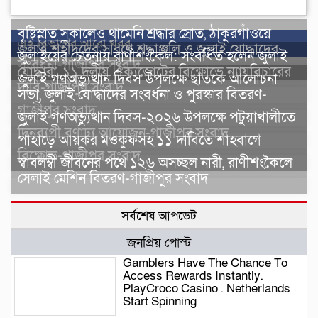
বৃষ্টিস্নাত সকালেও থামেনি শ্রদ্ধার স্রোত, ঠাকুরগাঁওয়ে
এই বিভাগের আরো খবর
জুলাই শহীদদের স্মরণে শ্রদ্ধাঞ্জলি ও জুলাই যোদ্ধাদের
জুলাইয়ের চেতনায় রাণীশংকৈল: সংবর্ধিত হলেন জুলাই
সংবর্ধনা-গাজীপুর সংবাদ
যোদ্ধারা, ১১ দলীয় ঐক্যজোটের বিক্ষোভে ন্যায়বিচারের
জুলাই গণঅভ্যুত্থান দিবস উপলক্ষে ছাতকে আলোচনা
দাবি-গাজীপুর সংবাদ
সভা, জুলাই যোদ্ধাদের সংবর্ধনা ও পুরস্কার বিতরণ-
গাজীপুর সংবাদ
জুলাই গণঅভ্যুত্থান দিবস-২০২৬ উপলক্ষে পটুয়াখালীতে
দিনব্যপী বর্ণাঢ্য আয়োজন-গাজীপুর সংবাদ
পাহাড়ে আয়কর মওকুফসহ ১১ দাবিতে শাহবাগে
বিক্ষোভ-গাজীপুর সংবাদ
স্বাবলম্বী জীবনের পথে ১২৬ অসচ্ছল নারী, রাণীশংকৈলে
সেলাই মেশিন বিতরণ-গাজীপুর সংবাদ
সর্বশেষ আপডেট
জনপ্রিয় পোস্ট
Gamblers Have The Chance To
Access Rewards Instantly.
PlayCroco Casino . Netherlands
Start Spinning