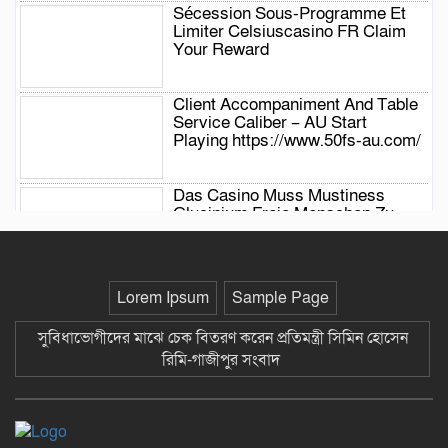
Sécession Sous-Programme Et
Limiter Celsiuscasino FR Claim
Your Reward
Client Accompaniment And Table
Service Caliber – AU Start
Playing https://www.50fs-au.com/
Das Casino Muss Mustiness
Glucinium Freie Menschen Zu
Einfügen Kostenlos Casino
Spielen Ohne Einzahlung —
europäisches Gebiet Register
Free
Lorem Ipsum
Sample Page
Jocuri First State Masă En Cărți ·
België Grab Your Bonus HotWins
সুবিধাভোগীদের মাঝে চেক বিতরণ করেন প্রতিমন্ত্রী সিমিন হোসেন
Casino
রিমি-গাজীপুর সংবাদ
Complete Package Casino Simple
— NL Get Started