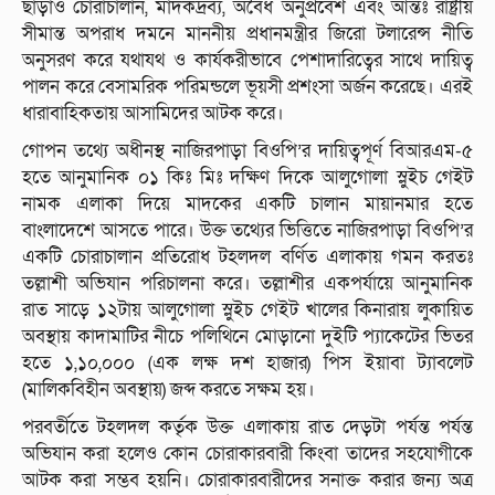
ছাড়াও চোরাচালান, মাদকদ্রব্য, অবৈধ অনুপ্রবেশ এবং আন্তঃ রাষ্ট্রীয়
সীমান্ত অপরাধ দমনে মাননীয় প্রধানমন্ত্রীর জিরো টলারেন্স নীতি
অনুসরণ করে যথাযথ ও কার্যকরীভাবে পেশাদারিত্বের সাথে দায়িত্ব
পালন করে বেসামরিক পরিমন্ডলে ভূয়সী প্রশংসা অর্জন করেছে। এরই
ধারাবাহিকতায় আসামিদের আটক করে।
গোপন তথ্যে অধীনস্থ নাজিরপাড়া বিওপি’র দায়িত্বপূর্ণ বিআরএম-৫
হতে আনুমানিক ০১ কিঃ মিঃ দক্ষিণ দিকে আলুগোলা স্লুইচ গেইট
নামক এলাকা দিয়ে মাদকের একটি চালান মায়ানমার হতে
বাংলাদেশে আসতে পারে। উক্ত তথ্যের ভিত্তিতে নাজিরপাড়া বিওপি’র
একটি চোরাচালান প্রতিরোধ টহলদল বর্ণিত এলাকায় গমন করতঃ
তল্লাশী অভিযান পরিচালনা করে। তল্লাশীর একপর্যায়ে আনুমানিক
রাত সাড়ে ১২টায় আলুগোলা স্লুইচ গেইট খালের কিনারায় লুকায়িত
অবস্থায় কাদামাটির নীচে পলিথিনে মোড়ানো দুইটি প্যাকেটের ভিতর
হতে ১,১০,০০০ (এক লক্ষ দশ হাজার) পিস ইয়াবা ট্যাবলেট
(মালিকবিহীন অবস্থায়) জব্দ করতে সক্ষম হয়।
পরবর্তীতে টহলদল কর্তৃক উক্ত এলাকায় রাত দেড়টা পর্যন্ত পর্যন্ত
অভিযান করা হলেও কোন চোরাকারবারী কিংবা তাদের সহযোগীকে
আটক করা সম্ভব হয়নি। চোরাকারবারীদের সনাক্ত করার জন্য অত্র