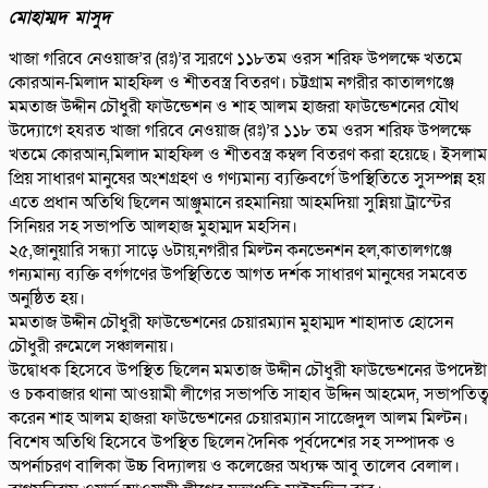
মোহাম্মদ মাসুদ
খাজা গরিবে নেওয়াজ’র (রঃ)’র স্মরণে ১১৮তম ওরস শরিফ উপলক্ষে খতমে
কোরআন-মিলাদ মাহফিল ও শীতবস্ত্র বিতরণ। চট্টগ্রাম নগরীর কাতালগঞ্জে
মমতাজ উদ্দীন চৌধুরী ফাউন্ডেশন ও শাহ আলম হাজরা ফাউন্ডেশনের যৌথ
উদ্যোগে হযরত খাজা গরিবে নেওয়াজ (রঃ)’র ১১৮ তম ওরস শরিফ উপলক্ষে
খতমে কোরআন,মিলাদ মাহফিল ও শীতবস্ত্র কম্বল বিতরণ করা হয়েছে। ইসলাম
প্রিয় সাধারণ মানুষের অংশগ্রহণ ও গণ্যমান্য ব্যক্তিবর্গে উপস্থিতিতে সুসম্পন্ন হয়
এতে প্রধান অতিথি ছিলেন আঞ্জুমানে রহমানিয়া আহমদিয়া সুন্নিয়া ট্রাস্টের
সিনিয়র সহ সভাপতি আলহাজ মুহাম্মদ মহসিন।
২৫,জানুয়ারি সন্ধ্যা সাড়ে ৬টায়,নগরীর মিল্টন কনভেনশন হল,কাতালগঞ্জে
গন্যমান্য ব্যক্তি বর্গগণের উপস্থিতিতে আগত দর্শক সাধারণ মানুষের সমবেত
অনুষ্ঠিত হয়।
মমতাজ উদ্দীন চৌধুরী ফাউন্ডেশনের চেয়ারম্যান মুহাম্মদ শাহাদাত হোসেন
চৌধুরী রুমেলে সঞ্চালনায়।
উদ্বোধক হিসেবে উপস্থিত ছিলেন মমতাজ উদ্দীন চৌধুরী ফাউন্ডেশনের উপদেষ্টা
ও চকবাজার থানা আওয়ামী লীগের সভাপতি সাহাব উদ্দিন আহমেদ, সভাপতিত্
করেন শাহ আলম হাজরা ফাউন্ডেশনের চেয়ারম্যান সাজেেদুল আলম মিল্টন।
বিশেষ অতিথি হিসেবে উপস্থিত ছিলেন দৈনিক পূর্বদেশের সহ সম্পাদক ও
অপর্নাচরণ বালিকা উচ্চ বিদ্যালয় ও কলেজের অধ্যক্ষ আবু তালেব বেলাল।