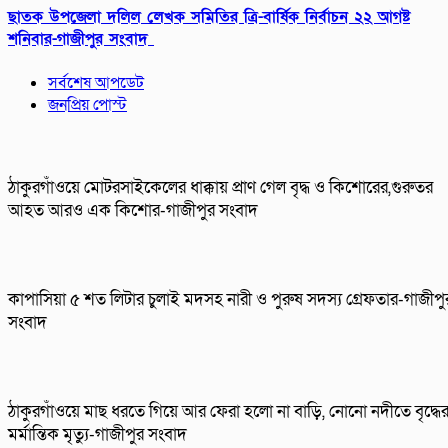
ছাতক উপজেলা দলিল লেখক সমিতির ত্রি-বার্ষিক নির্বাচন ২২ আগষ্ট
শনিবার-গাজীপুর সংবাদ
সর্বশেষ আপডেট
জনপ্রিয় পোস্ট
ঠাকুরগাঁওয়ে মোটরসাইকেলের ধাক্কায় প্রাণ গেল বৃদ্ধ ও কিশোরের,গুরুতর
আহত আরও এক কিশোর-গাজীপুর সংবাদ
কাপাসিয়া ৫ শত লিটার চুলাই মদসহ নারী ও পুরুষ সদস্য গ্রেফতার-গাজীপু
সংবাদ
ঠাকুরগাঁওয়ে মাছ ধরতে গিয়ে আর ফেরা হলো না বাড়ি, নোনো নদীতে বৃদ্ধে
মর্মান্তিক মৃত্যু-গাজীপুর সংবাদ