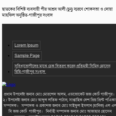
ছাতকের বিশিষ্ট ব্যবসায়ী পীর আশ্রব আলী (চুনু) স্মরণে শোকসভা ও দোয়া
মাহফিল অনুষ্ঠিত-গাজীপুর সংবাদ
Lorem Ipsum
Sample Page
সুবিধাভোগীদের মাঝে চেক বিতরণ করেন প্রতিমন্ত্রী সিমিন হোসেন
রিমি-গাজীপুর সংবাদ
প্রধান উপদেষ্টা জনাব মোঃ মোরশেদ আলম, এডভোকেট জজ কোর্ট গাজীপুর
২। উপদেষ্টা জনাব মোঃ আব্দুল লতিফ পাঠান, সাপ্তাহিক দেশ প্রিয় প্রিন্ট পএিকা
সম্পাদক। সম্পাদক ও প্রকাশক জনাব মোঃ সাইফুল ইসলান (মানিক) এল এ
বি জজ কোর্ট গাজীপুর। নির্বাহী সম্পাদক জনাব মোঃ আজাহার হোসেন