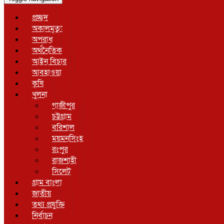
প্রচ্ছদ
অকালমৃত্যু
অপরাধ
অর্থনৈতিক
আইন বিচার
আবহাওয়া
কৃষি
খুলনা
গাজীপুর
চট্টগ্রাম
বরিশাল
ময়মনসিংহ
রংপুর
রাজশাহী
সিলেট
গ্রাম বাংলা
জাতীয়
তথ্য প্রযুক্তি
নির্বাচন