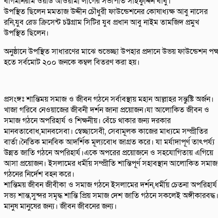
বাগমনিরাম ওয়ার্ড আওয়ামী লীগের সভাপতি সাইফুদ্দিন বাবু।
উপস্থিত ছিলেন মমতাজ উদ্দীন চৌধুরী ফাউন্ডেশনের কোষাধ্যক্ষ আবু নাসের
রনি,যুব রেড ক্রিসেন্ট চট্টগ্রাম সিটির যুব প্রধান আবু নাইম তামজিদ প্রমুখ
উপস্থিত ছিলেন।
অনুষ্ঠানে উপস্থিত সাধারণের মাঝে শুভেচ্ছা উপহার প্রদানে উভয় ফাউন্ডেশন পক্
হতে সর্বমোট ২০০ জনকে কম্বল বিতরণ করা হয়।
প্রসংঙ্গঃ শান্তিময় সমাজ ও জীবন গঠনে সর্বাবস্থায় মহান আল্লাহর সন্তুষ্টি অর্জন।
খাজা গরিবে নেওয়াজের জীবনী দর্শন জানা প্রয়োজন।যা আলোকিত জীবন ও
সমাজ গঠনে অপরিহার্য ও শিক্ষনীয়। বেঁচে থাকার জন্য দরকার
মানবতাবোধ,মানবসেবা। স্বেচ্ছাসেবী, সেবামূলক কাজের মাধ্যমে সম্প্রীতির
বার্তা।নৈতিক মানবিক আদর্শিক মূল্যবোধ জাগ্রত করে। যা মর্যাদাপূর্ণ তাৎপর্য্য
উন্নত জাতি গঠনে অপরিহার্য।একে অপরের প্রয়োজনে ও সহযোগিতায় এগিয়ে
আসা প্রয়োজন। ইসলামের ধর্মীয় সম্প্রীতি শান্তিপূর্ণ সহাবস্থান আলোকিত সমাজ
গঠনের নির্দেশ বহন করে।
শান্তিময় জীবন জীবীকা ও সমাজ গঠনে ইসলামের দর্শন,ধর্মীয় চেতনা অপরিহার্য
সভ্য শান্ত,সুন্দর সমৃদ্ধ শান্তি প্রিয় সমাজ দেশ জাতি গঠনে সকলেই অঙ্গীকারবদ্ধ
মানুষ মানুষের জন্য। জীবন জীবনের জন্য।