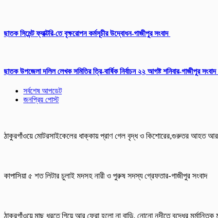
ছাতক সিমেন্ট ফ্যাক্টরি-তে বৃক্ষরোপন কর্মসূচীর উদ্বোধন-গাজীপুর সংবাদ
ছাতক উপজেলা দলিল লেখক সমিতির ত্রি-বার্ষিক নির্বাচন ২২ আগষ্ট শনিবার-গাজীপুর সংবাদ
সর্বশেষ আপডেট
জনপ্রিয় পোস্ট
ঠাকুরগাঁওয়ে মোটরসাইকেলের ধাক্কায় প্রাণ গেল বৃদ্ধ ও কিশোরের,গুরুতর আহত 
কাপাসিয়া ৫ শত লিটার চুলাই মদসহ নারী ও পুরুষ সদস্য গ্রেফতার-গাজীপুর সংবাদ
ঠাকুরগাঁওয়ে মাছ ধরতে গিয়ে আর ফেরা হলো না বাড়ি, নোনো নদীতে বৃদ্ধের মর্মান্তিক ম