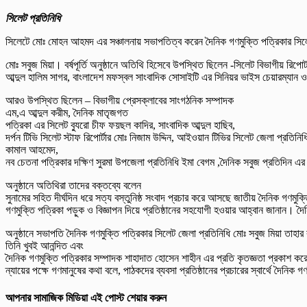
সিলেট প্রতিনিধি
সিলেটে মোঃ মোহন আহমদ এর সঞ্চালনায় সভাপতিত্ব করেন দৈনিক গণমুক্তি পত্রিকার সিলে
মোঃ সবুজ মিয়া। বর্ষপূর্তি অনুষ্ঠানে অতিথি হিসেবে উপস্থিত ছিলেন -সিলেট বিভাগীয় রিপো
আব্দুল হালিম সাগর, বাংলাদেশ মফস্বল সাংবাদিক সোসাইটি এর সিনিয়র ভাইস চেয়ারম্যান ও
আরও উপস্থিত ছিলেন – বিভাগীয় প্রেসক্লাবের সাংগঠনিক সম্পাদক
এম,এ আব্দুল করীম, দৈনিক মাতৃজগত
পত্রিকা এর সিলেট ব্যুরো চীফ ফয়ছল কাদির, সাংবাদিক আব্দুল হাছিব,
দর্পন টিভি সিলেট স্টাফ রিপোর্টার মোঃ নিজাম উদ্দিন, আইওয়ান টিভির সিলেট জেলা প্র
কামাল আহমেদ,
নব চেতনা পত্রিকার দক্ষিণ সুরমা উপজেলা প্রতিনিধি ইমা বেগম ,দৈনিক সবুজ প্রতিদিন 
অনুষ্ঠানে অতিথিরা তাদের বক্তব্যে বলেন
সুনামের সহিত দীর্ঘদিন ধরে সত্য বস্তুনিষ্ঠ সংবাদ প্রচার করে আসছে জাতীয় দৈনিক গণম
গণমুক্তি পত্রিকা পড়ুক ও বিজ্ঞাপন দিয়ে প্রতিষ্ঠানের সহযোগী হওয়ার আহ্বান জানান। দৈনিক 
অনুষ্ঠানে সভাপতি দৈনিক গণমুক্তি পত্রিকার সিলেট জেলা প্রতিনিধি মোঃ সবুজ মিয়া তা
তিনি খুবই আনন্দিত এবং
দৈনিক গণমুক্তি পত্রিকার সম্পাদক শাহাদাত হোসেন শাহীন এর প্রতি কৃতজ্ঞতা প্রকাশ কর
ন্যায়ের পক্ষে গণমানুষের কথা বলে, পাঠকদের ব্যবসা প্রতিষ্ঠানের প্রচারের স্বার্থে দৈন
আপনার সামাজিক মিডিয়া এই পোস্ট শেয়ার করুন