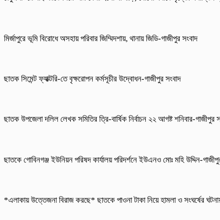
মির্জাপুরে ভূমি বিরোধে অসহায় পরিবার জিম্মিদশায়, থানায় জিডি-গাজীপুর সংবাদ
ছাতক সিমেন্ট ফ্যাক্টরি-তে বৃক্ষরোপন কর্মসূচীর উদ্বোধন-গাজীপুর সংবাদ
ছাতক উপজেলা দলিল লেখক সমিতির ত্রি-বার্ষিক নির্বাচন ২২ আগষ্ট শনিবার-গাজীপুর 
ছাতকে গোবিনগঞ্জ ইউনিয়ন পরিষদ কার্যালয় পরিদর্শনে ইউএনও মোঃ মহি উদ্দিন-গাজীপ
*এলাকায় উত্তেজনা বিরাজ করছে* ছাতকে পাওনা টাকা নিয়ে হামলা ও সংঘর্ষের ঘট