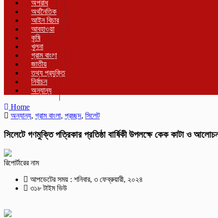
অপরাধ
অর্থনৈতিক
আইন বিচার
আবহাওয়া
কৃষি
খুলনা
গ্রাম বাংলা
জাতীয়
তথ্য প্রযুক্তি
নির্বাচন
অন্যান্য
Home
অন্যান্য
,
গ্রাম বাংলা
,
প্রচ্ছদ
,
সিলেট
সিলেটে গণমুক্তি পত্রিকার প্রতিষ্ঠা বার্ষিকী উপলক্ষে কেক কাটা ও আলোচ
রিপোর্টারের নাম
আপডেটের সময় : শনিবার, ৩ ফেব্রুয়ারী, ২০২৪
৩১৮ টাইম ভিউ