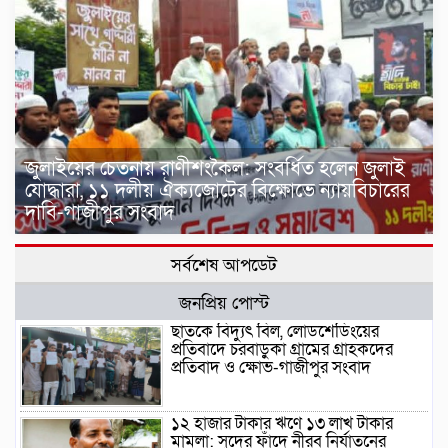
জুলাইয়ের চেতনায় রাণীশংকৈল: সংবর্ধিত হলেন জুলাই
যোদ্ধারা, ১১ দলীয় ঐক্যজোটের বিক্ষোভে ন্যায়বিচারের
দাবি-গাজীপুর সংবাদ
সর্বশেষ আপডেট
জনপ্রিয় পোস্ট
ছাতকে বিদ্যুৎ বিল, লোডশেডিংয়ের
প্রতিবাদে চরবাড়ুকা গ্রামের গ্রাহকদের
প্রতিবাদ ও ক্ষোভ-গাজীপুর সংবাদ
১২ হাজার টাকার ঋণে ১৩ লাখ টাকার
মামলা: সুদের ফাঁদে নীরব নির্যাতনের