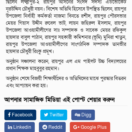
ছিলেন লক্ষ্মীপুর-২ রায়পুর আসনের সংসদ সদস্য এডভোকেট
নূরউদ্দিন চৌধুরী নয়ন। বিশেষ অতিথি হিসেবে উপস্থিত ছিলেন, রায়পুর
উপজেলা নির্বাহী কর্মকর্তা নাজমা বিনতে রশীদ, রায়পুর পৌরসভার
মেয়র গিয়াস উদ্দীন রুবেল ভাট, লায়ন জহিরুল ইসলাম, রায়পুর
উপজেলা আওয়ামীলীগের সাঃ সম্পাদক ও সাবেক মেয়র রফিকুল
হায়দার বাবুল পাঠান, রায়পুর সহকারী কমিশনার (ভূমি) মুনিরা খাতুন,
রায়পুর উপজেলা আওয়ামীলীগের সাংগঠনিক সম্পাদক তানভীর
হায়দার চৌধুরী রিংকু প্রমূখ।
অনুষ্ঠান সঞ্চালনা করেন, রায়পুর এল এম পাইলট উচ্চ বিদ্যালয়ের
প্রধান শিক্ষক মাহবুবুর রহমান।
অনুষ্ঠান শেষে বিজয়ী শিক্ষার্থীদের ও অতিথিদের মাঝে পুরস্কার বিতরন
এবং আপ্যায়ন করা হয়।
আপনার সামাজিক মিডিয়া এই পোস্ট শেয়ার করুন
Facebook
Twitter
Digg
Linkedin
Reddit
Google Plus