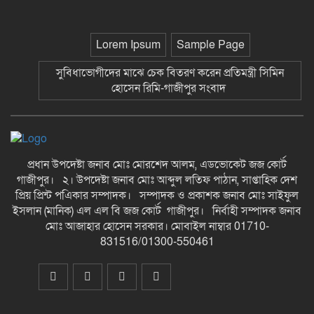
ছাতকে বিদ্যুৎ বিল, লোডশেডিংয়ের
প্রতিবাদে চরবাড়ুকা গ্রামের গ্রাহকদের
প্রতিবাদ ও ক্ষোভ-গাজীপুর সংবাদ
Lorem Ipsum
Sample Page
১২ হাজার টাকার ঋণে ১৩ লাখ টাকার
সুবিধাভোগীদের মাঝে চেক বিতরণ করেন প্রতিমন্ত্রী সিমিন
মামলা: সুদের ফাঁদে নীরব নির্যাতনের
হোসেন রিমি-গাজীপুর সংবাদ
শিকার, গ্রেপ্তার সুদ ব্যবসায়ী-গাজীপুর
সংবাদ
দীর্ঘ প্রতীক্ষার অবসান: জুমার নামাজে
মুখরিত রাণীশংকৈল মডেল মসজিদ, শুরু
হলো ইবাদত ও ইসলামী জ্ঞানচর্চার নতুন
প্রধান উপদেষ্টা জনাব মোঃ মোরশেদ আলম, এডভোকেট জজ কোর্ট
অধ্যায়-গাজীপুর সংবাদ
গাজীপুর। ২। উপদেষ্টা জনাব মোঃ আব্দুল লতিফ পাঠান, সাপ্তাহিক দেশ
কুসংস্কারের বলি রতন, সাপের কামড়ে
প্রিয় প্রিন্ট পএিকার সম্পাদক। সম্পাদক ও প্রকাশক জনাব মোঃ সাইফুল
খেয়ে হাসপাতালের পথে নিভে গেল
ইসলান (মানিক) এল এল বি জজ কোর্ট গাজীপুর। নির্বাহী সম্পাদক জনাব
আদিবাসী কিশোরের জীবনের প্রদীপ-
মোঃ আজাহার হোসেন সরকার। মোবাইল নাম্বার 01710-
গাজীপুর সংবাদ
831516/01300-550461