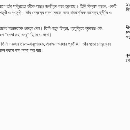
১২
যোগে তাঁর সক্রিয়তা তাঁকে আরও জনপ্রিয় করে তুলেছে। তিনি বিশ্বাস করেন, একটি
নি
যাণমুখী ও গণমুখী। তাঁর নেতৃত্বে তরুণ সমাজ আজ রাজনৈতিক অনৈক্য,দুর্নীতি ও
দী
দের মতামতকে গুরুত্ব দেন। তিনি নতুন চিন্তা, প্রযুক্তির ব্যবহার এবং
মস
ন “নেতা নয়, বন্ধু” হিসেবে দেখে।
সং
ন, তিনি একজন তরুণ-অনুপ্রেরক, একজন ভরসার প্রতীক। তাঁর মতো নেতৃত্বের
ন্মোচন করবে বলে আশা করা যায়।
কু
গে