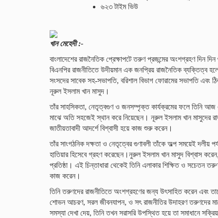
৬২৩ টাইম ভিউ
খান মেহেদী :-
বাংলাদেশের রাজনৈতিক প্রেক্ষাপটে তরুণ প্রজন্মের অংশগ্রহণ দিন দিন 
বিএনপির রাজনীতিতে উদীয়মান এক জনপ্রিয় রাজনৈতিক ব্যক্তিত্ব হলেন যুব
সংসদের সাবেক সহ-সভাপতি, বরিশাল বিভাগ ফোরামের সভাপতি এবং ঠিকা
নূরুল ইসলাম খান মাসুদ।
তাঁর সাহসিকতা, নেতৃত্বগুণ ও জনসম্পৃক্ত কার্যক্রমের ফলে তিনি আজ
মাঝে অতি সহজেই স্থান করে নিয়েছেন। নূরুল ইসলাম খান মাসুদের রাজ
জাতীয়তাবাদী আদর্শে বিশ্বাসী হয়ে কাজ শুরু করেন।
তাঁর সাংগঠনিক দক্ষতা ও নেতৃত্বের গুণাবলী তাঁকে অল্প সময়েই দলীয় প
হাতিয়ার হিসেবে গ্রহণ করেছেন।নুরুল ইসলাম খান মাসুদ বিশ্বাস করেন
প্রতিষ্ঠা। এই চিন্তাধারা থেকেই তিনি এলাকার শিক্ষিত ও সচেতন তরু
কাজ করেন।
তিনি তরুণদের রাজনীতিতে অংশগ্রহণের জন্য উৎসাহিত করেন এবং তাদ
শোভন আচরণ, সরল জীবনযাপন, ও সৎ রাজনীতির উদাহরণ তরুণদের মাঝে
সমস্যা দেখা দেয়, তিনি তখন সরাসরি উপস্থিত হয়ে তা সমাধানে সক্রি