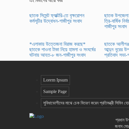
এই বিভাগের আরো খবর
ছাতক সিমেন্ট ফ্যাক্টরি-তে বৃক্ষরোপন
ছাতক উপজেলা 
কর্মসূচীর উদ্বোধন-গাজীপুর সংবাদ
ত্রি-বার্ষিক নি
গাজীপুর সংবাদ
*এলাকায় উত্তেজনা বিরাজ করছে*
ছাতকে আলীগঞ্জ
ছাতকে পাওনা টাকা নিয়ে হামলা ও সংঘর্ষের
আব্দুন নুরের উপ
ঘটনায় আহত-৮ জন-গাজীপুর সংবাদ
প্রতিবাদ সভা-
Lorem Ipsum
Sample Page
সুবিধাভোগীদের মাঝে চেক বিতরণ করেন প্রতিমন্ত্রী সিমিন হ
প্রধান 
জনাব মোঃ