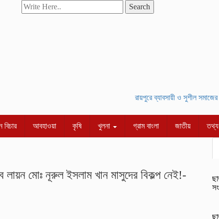
Search
রায়পুরে ব্যাবসায়ী ও সুশীল সমাজের সম
 বিচার
আবহাওয়া
কৃষি
খুলনা
গ্রাম বাংলা
জাতীয়
তথ্য 
বে লায়ন মোঃ নূরুল ইসলাম খান মাসুদের বিকল্প নেই!-
ছা
সং
ছা