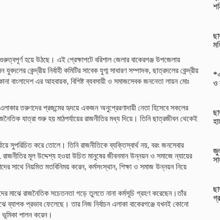
শন
ছা
মহ
গুরুত্বপূর্ণ হয়ে উঠছে। এই প্রেক্ষাপটে বরিশাল জেলার বাকেরগঞ্জ উপজেলায়
দলের কেন্দ্রীয় নির্বাহী কমিটির সাবেক যুগ্ম সাধারণ সম্পাদক, ছাত্রদলের কেন্দ্রীয়
*এ
না বাংলাদেশ এর আহবায়ক, বিশিষ্ট ব্যবসায়ী ও সমাজসেবক জননেতা লায়ন মোঃ
ও 
 এলাকার তরুণদের প্রজন্মের হৃদয়ে একজন অনুপ্রেরণাদায়ী নেতা হিসেবে সকলের
ছা
নৈতিক যাত্রা শুরু হয় মাঠপর্যায়ের রাজনীতির মধ্য দিয়ে। তিনি ছাত্রজীবন থেকেই
হা
র্যায়ে সুপরিচিত করে তোলে। তিনি রাজনীতিকে ব্যক্তিস্বার্থ নয়, বরং জনসেবার
জু
, রাজনীতির মূল উদ্দেশ্য হওয়া উচিত মানুষের জীবনমান উন্নয়ন ও সমাজে ন্যায়ের
সা
ণদের সাথে নিয়মিত মতবিনিময় করেন, কর্মসংস্থান, শিক্ষা ও সমাজ উন্নয়ন নিয়ে
ছা
ের মাঝে রাজনৈতিক সচেতনতা গড়ে তুলতে নানা কর্মসূচি গ্রহণ করেছেন।তাঁর
গ্
 ব্যাপক প্রভাব ফেলেছে। তার নিজ নির্বাচন এলাকা বাকেরগঞ্জে যখনই কোনো
য় ভূমিকা পালন করেন।