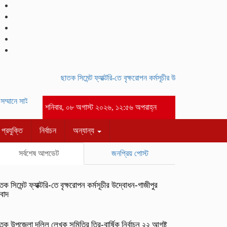
ছাতক সিমেন্ট ফ্যাক্টরি-তে বৃক্ষরোপন কর্মসূচীর উদ্বোধন-গাজীপুর সংবাদ
্মানে সাইদ জুটনের ইফতার মাহফিল অনুষ্ঠিত।-গাজীপুর সংবাদ
আসসালামু আলাইকুম” পবিত্র 
শনিবার, ০৮ অগাস্ট ২০২৬, ১২:৫৬ অপরাহ্ন
প্রযুক্তি
নির্বাচন
অন্যান্য
সর্বশেষ আপডেট
জনপ্রিয় পোস্ট
তক সিমেন্ট ফ্যাক্টরি-তে বৃক্ষরোপন কর্মসূচীর উদ্বোধন-গাজীপুর
বাদ
তক উপজেলা দলিল লেখক সমিতির ত্রি-বার্ষিক নির্বাচন ২২ আগষ্ট