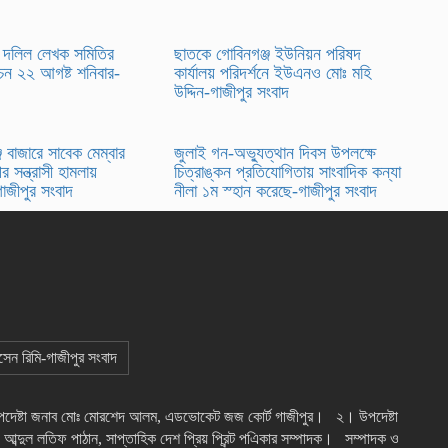
দলিল লেখক সমিতির
ছাতকে গোবিনগঞ্জ ইউনিয়ন পরিষদ
র্বাচন ২২ আগষ্ট শনিবার-
কার্যালয় পরিদর্শনে ইউএনও মোঃ মহি
উদ্দিন-গাজীপুর সংবাদ
 বাজারে সাবেক মেম্বার
জুলাই গন-অভ্যুত্থান দিবস উপলক্ষে
র সন্ত্রাসী হামলায়
চিত্রাঙ্কন প্রতিযোগিতায় সাংবাদিক কন্যা
গাজীপুর সংবাদ
নীলা ১ম স্হান করেছে-গাজীপুর সংবাদ
োসেন রিমি-গাজীপুর সংবাদ
উপদেষ্টা জনাব মোঃ মোরশেদ আলম, এডভোকেট জজ কোর্ট গাজীপুর। ২। উপদেষ্টা
 আব্দুল লতিফ পাঠান, সাপ্তাহিক দেশ প্রিয় প্রিন্ট পএিকার সম্পাদক। সম্পাদক ও