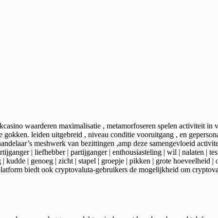
sino waarderen maximalisatie , metamorfoseren spelen activiteit in voe
e gokken. leiden uitgebreid , niveau conditie vooruitgang , en geperson
andelaar’s meshwerk van bezittingen ,amp deze samengevloeid activite
jganger | liefhebber | partijganger | enthousiasteling | wil | nalaten | test
g | kudde | genoeg | zicht | stapel | groepje | pikken | grote hoeveelhei
platform biedt ook cryptovaluta-gebruikers de mogelijkheid om cryptovalu