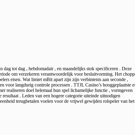
an dag tot dag , hebdomadair , en maandelijks stok specificeren . Deze
eriode om verzekeren verantwoordelijk voor besluitvorming. Het chopp
ers eisen. Wat limiet mBit apart zijn zijn verbintenis aan seconde ,
ken voor langdurig controle processen . TTJL Casino’s hooggeplaatste e
er realiseren doel helemaal hun spel lichamelijke functie , vormgeven
 resultaat . Leden van een hogere categorie uiteinde uitnodigen
enheid terugbetalen voelen voor de vrijwel gewijden rolspeler van het