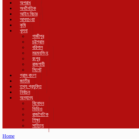
অপরাধ
অর্থনৈতিক
আইন বিচার
আবহাওয়া
কৃষি
খুলনা
গাজীপুর
চট্টগ্রাম
বরিশাল
ময়মনসিংহ
রংপুর
রাজশাহী
সিলেট
গ্রাম বাংলা
জাতীয়
তথ্য প্রযুক্তি
নির্বাচন
অন্যান্য
বিনোদন
ভিডিও
রাজনৈতিক
শিক্ষা
সাহিত্য
Home