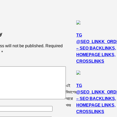
y
TG
@SEO_LINKK_ORD
s will not be published.
Required
– SEO BACKLINKS,
d
*
HOMEPAGE LINKS,
CROSSLINKS
মৃত্যু-গাজীপুর সংবাদ
মির্জাপুরে ভূমি বিরোধে অসহায় পরিবার জিম্মিদশায়, থানায় জিডি-গাজীপ
এই
TG
ভেচ্ছা ও ঈদ মোবারক।যোগাযোগ মোবাইল নাম্বার 01710-831516/01300-550461
বিভাগের
@SEO_LINKK_ORD
আরো
– SEO BACKLINKS,
খবর
HOMEPAGE LINKS,
CROSSLINKS