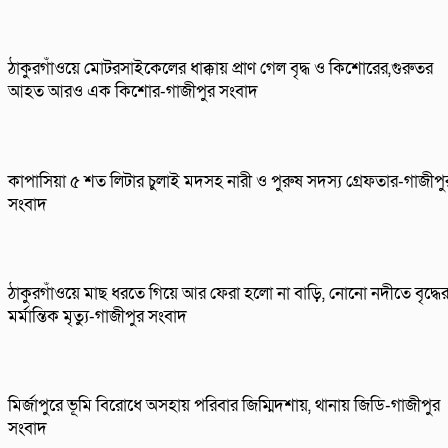
ঠাকুরগাঁওয়ে মোটরসাইকেলের ধাক্কায় প্রাণ গেল বৃদ্ধ ও কিশোরের,গুরুতর
আহত আরও এক কিশোর-গাজীপুর সংবাদ
কাপাসিয়া ৫ শত লিটার চুলাই মদসহ নারী ও পুরুষ সদস্য গ্রেফতার-গাজীপু
সংবাদ
ঠাকুরগাঁওয়ে মাছ ধরতে গিয়ে আর ফেরা হলো না বাড়ি, নোনো নদীতে বৃদ্ধে
মর্মান্তিক মৃত্যু-গাজীপুর সংবাদ
মির্জাপুরে ভূমি বিরোধে অসহায় পরিবার জিম্মিদশায়, থানায় জিডি-গাজীপুর
সংবাদ