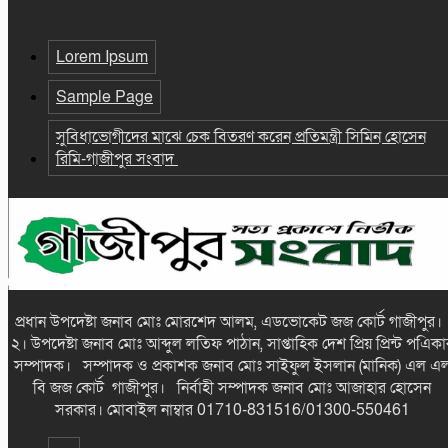
Lorem Ipsum
Sample Page
সুবিধাভোগীদের মাঝে চেক বিতরণ করেন প্রতিমন্ত্রী সিমিন হোসেন
রিমি-গাজীপুর সংবাদ
প্রধান উপদেষ্টা জনাব মোঃ মোরশেদ আলম, এডভোকেট জজ কোর্ট গাজীপুর
২। উপদেষ্টা জনাব মোঃ আব্দুল লতিফ পাঠান, সাপ্তাহিক দেশ প্রিয় প্রিন্ট পএিকা
সম্পাদক। সম্পাদক ও প্রকাশক জনাব মোঃ সাইফুল ইসলান (মানিক) এল এ
বি জজ কোর্ট গাজীপুর। নির্বাহী সম্পাদক জনাব মোঃ আজাহার হোসেন
সরকার। মোবাইল নাম্বার 01710-831516/01300-550461