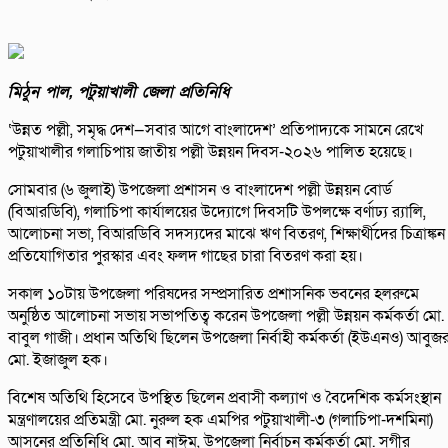
মিঠুন পাল, পটুয়াখালী জেলা প্রতিনিধি
‘উন্নত পল্লী, সমৃদ্ধ দেশ—সবার আগে বাংলাদেশ’ প্রতিপাদ্যকে সামনে রেখে
পটুয়াখালীর গলাচিপায় জাতীয় পল্লী উন্নয়ন দিবস-২০২৬ পালিত হয়েছে।
সোমবার (৬ জুলাই) উপজেলা প্রশাসন ও বাংলাদেশ পল্লী উন্নয়ন বোর্ড
(বিআরডিবি), গলাচিপা কার্যালয়ের উদ্যোগে দিবসটি উপলক্ষে বর্ণাঢ্য র‌্যালি,
আলোচনা সভা, বিআরডিবি সদস্যদের মাঝে ঋণ বিতরণ, শিক্ষার্থীদের চিত্রাঙ্কন
প্রতিযোগিতার পুরস্কার এবং ফলদ গাছের চারা বিতরণ করা হয়।
সকাল ১০টায় উপজেলা পরিষদের সম্প্রসারিত প্রশাসনিক ভবনের হলরুমে
অনুষ্ঠিত আলোচনা সভায় সভাপতিত্ব করেন উপজেলা পল্লী উন্নয়ন কর্মকর্তা মো.
বাবুল গাজী। প্রধান অতিথি ছিলেন উপজেলা নির্বাহী কর্মকর্তা (ইউএনও) আবুজ
মো. ইজাজুল হক।
বিশেষ অতিথি হিসেবে উপস্থিত ছিলেন প্রবাসী কল্যাণ ও বৈদেশিক কর্মসংস্থান
মন্ত্রণালয়ের প্রতিমন্ত্রী মো. নুরুল হক এমপির পটুয়াখালী-৩ (গলাচিপা-দশমিনা)
আসনের প্রতিনিধি মো. আবু নাঈম, উপজেলা নির্বাচন কর্মকর্তা মো. সগীর