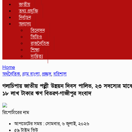
জাতীয়
তথ্য প্রযুক্তি
নির্বাচন
অন্যান্য
বিনোদন
ভিডিও
রাজনৈতিক
শিক্ষা
সাহিত্য
Home
অর্থনৈতিক
,
গ্রাম বাংলা
,
প্রচ্ছদ
,
বরিশাল
গলাচিপায় জাতীয় পল্লী উন্নয়ন দিবস পালিত, ২৩ সদস্যের মাঝ
১৮ লাখ টাকার ঋণ বিতরণ-গাজীপুর সংবাদ
রিপোর্টারের নাম
আপডেটের সময় : সোমবার, ৬ জুলাই, ২০২৬
৫৯ টাইম ভিউ