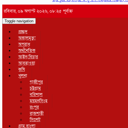
রবিবার, ০৯ অগাস্ট ২০২৬, ০৮:২৫ পূর্বাহ্ন
Toggle navigation
প্রচ্ছদ
অকালমৃত্যু
অপরাধ
অর্থনৈতিক
আইন বিচার
আবহাওয়া
কৃষি
খুলনা
গাজীপুর
চট্টগ্রাম
বরিশাল
ময়মনসিংহ
রংপুর
রাজশাহী
সিলেট
গ্রাম বাংলা