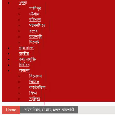
খুলনা
গাজীপুর
চট্টগ্রাম
বরিশাল
ময়মনসিংহ
রংপুর
রাজশাহী
সিলেট
গ্রাম বাংলা
জাতীয়
তথ্য প্রযুক্তি
নির্বাচন
অন্যান্য
বিনোদন
ভিডিও
রাজনৈতিক
শিক্ষা
সাহিত্য
আইন বিচার
,
চট্টগ্রাম
,
প্রচ্ছদ
,
রাজশাহী
Home