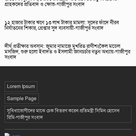
গ্রাহকদের প্রতিবাদ ও ক্ষোভ-গাজীপুর সংবাদ
১২ হাজার টাকার ঋণে ১৩ লাখ টাকার মামলা: সুদের ফাঁদে নীরব
নির্যাতনের শিকার, গ্রেপ্তার সুদ ব্যবসায়ী-গাজীপুর সংবাদ
দীর্ঘ প্রতীক্ষার অবসান: জুমার নামাজে মুখরিত রাণীশংকৈল মডেল
মসজিদ, শুরু হলো ইবাদত ও ইসলামী জ্ঞানচর্চার নতুন অধ্যায়-গাজীপুর
সংবাদ
Lorem Ipsum
Sample Page
সুবিধাভোগীদের মাঝে চেক বিতরণ করেন প্রতিমন্ত্রী সিমিন হোসেন
রিমি-গাজীপুর সংবাদ