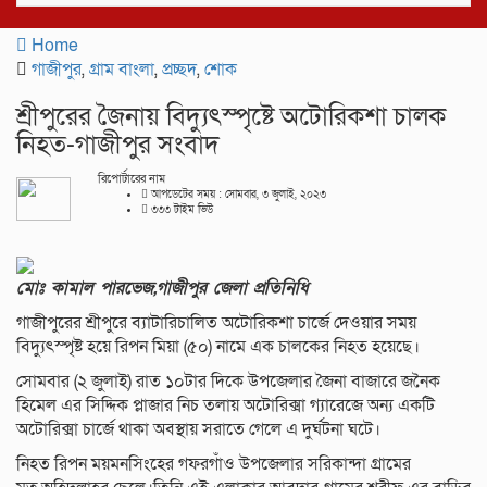
navigat
Home
গাজীপুর
,
গ্রাম বাংলা
,
প্রচ্ছদ
,
শোক
শ্রীপুরের জৈনায় বিদ্যুৎস্পৃষ্টে অটোরিকশা চালক
নিহত-গাজীপুর সংবাদ
রিপোর্টারের নাম
আপডেটের সময় : সোমবার, ৩ জুলাই, ২০২৩
৩৩৩ টাইম ভিউ
মোঃ কামাল পারভেজ,গাজীপুর জেলা প্রতিনিধি
গাজীপুরের শ্রীপুরে ব্যাটারিচালিত অটোরিকশা চার্জে দেওয়ার সময়
বিদ্যুৎস্পৃষ্ট হয়ে রিপন মিয়া (৫০) নামে এক চালকের নিহত হয়েছে।
সোমবার (২ জুলাই) রাত ১০টার দিকে উপজেলার জৈনা বাজারে জনৈক
হিমেল এর সিদ্দিক প্লাজার নিচ তলায় অটোরিক্সা গ্যারেজে অন্য একটি
অটোরিক্সা চার্জে থাকা অবস্থায় সরাতে গেলে এ দুর্ঘটনা ঘটে।
নিহত রিপন ময়মনসিংহের গফরগাঁও উপজেলার সরিকান্দা গ্রামের