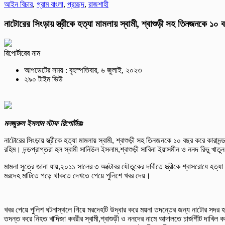
আইন বিচার
,
গ্রাম বাংলা
,
প্রচ্ছদ
,
রাজশাহী
নাটোরের সিংড়ায় স্ত্রীকে হত্যা মামলায় স্বামী, শ্বাশুড়ী সহ তিনজনকে ১
রিপোর্টারের নাম
আপডেটের সময় : বৃহস্পতিবার, ৬ জুলাই, ২০২৩
২৯০ টাইম ভিউ
মনজুরুল ইসলাম স্টাফ রিপোর্টারঃ
নাটোরের সিংড়ায় স্ত্রীকে হত্যা মামলায় স্বামী, শ্বাশুড়ী সহ তিনজনকে ১০ বছর করে কারাদ
রহিম। দন্ডপ্রাপ্তরা হল স্বামী সানিউল ইসলাম,শ্বাশুড়ী সাবিনা ইয়াসমীন ও ননদ রিভু খাতু
মামলা সুত্রে জানা যায়,২০১১ সালের ৩ অক্টোবর যৌতুকের দাবীতে স্ত্রীকে শ্বাসরোধে হত্য
মরদেহ মাটিতে পড়ে থাকতে দেখতে পেয়ে পুলিশে খবর দেয়।
খবর পেয়ে পুলিশ ঘটনাস্থলে গিয়ে মরদেহটি উদ্ধার করে ময়না তদন্তের জন্য নাটোর সদর হাস
তদন্ত করে নিহত খাদিজা কবরীর স্বামী,শ্বাশুড়ী ও ননদের নামে আদালতে চার্জশীট দাখিল 