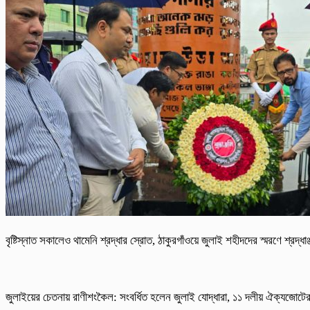
বৃষ্টিস্নাত সকালেও থামেনি শ্রদ্ধার স্রোত, ঠাকুরগাঁওয়ে জুলাই শহীদদের স্মরণে শ্রদ্ধ
জুলাইয়ের চেতনায় রাণীশংকৈল: সংবর্ধিত হলেন জুলাই যোদ্ধারা, ১১ দলীয় ঐক্যজোটের ব