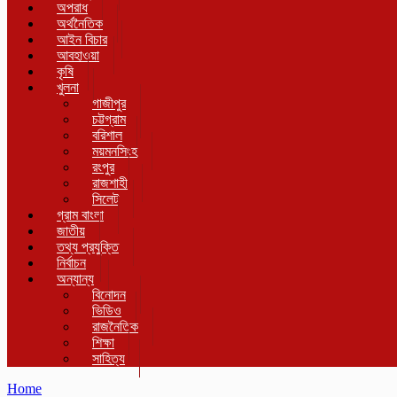
অপরাধ
অর্থনৈতিক
আইন বিচার
আবহাওয়া
কৃষি
খুলনা
গাজীপুর
চট্টগ্রাম
বরিশাল
ময়মনসিংহ
রংপুর
রাজশাহী
সিলেট
গ্রাম বাংলা
জাতীয়
তথ্য প্রযুক্তি
নির্বাচন
অন্যান্য
বিনোদন
ভিডিও
রাজনৈতিক
শিক্ষা
সাহিত্য
Home