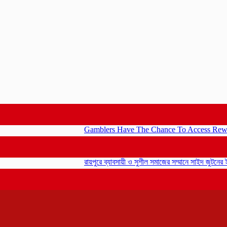
Gamblers Have The Chance To Access Rewards Insta
রায়পুরে ব্যাবসায়ী ও সুশীল সমাজের সম্মানে সাইদ জুটনের ইফতার ম