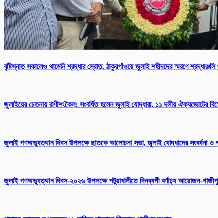
বৃষ্টিস্নাত সকালেও থামেনি শ্রদ্ধার স্রোত, ঠাকুরগাঁওয়ে জুলাই শহীদদের স্মরণে শ্রদ্ধাঞ্জল
জুলাইয়ের চেতনায় রাণীশংকৈল: সংবর্ধিত হলেন জুলাই যোদ্ধারা, ১১ দলীয় ঐক্যজোটের বিক্ষ
জুলাই গণঅভ্যুত্থান দিবস উপলক্ষে ছাতকে আলোচনা সভা, জুলাই যোদ্ধাদের সংবর্ধনা ও প
জুলাই গণঅভ্যুত্থান দিবস-২০২৬ উপলক্ষে পটুয়াখালীতে দিনব্যপী বর্ণাঢ্য আয়োজন-গাজীপ