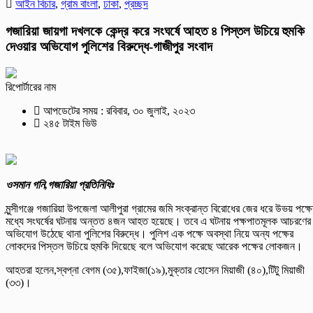
আইন বিচার
,
গ্রাম বাংলা
,
ঢাকা
,
প্রচ্ছদ
গজারিয়া জায়গা দখলকে কেন্দ্র করে সংঘর্ষে আহত ৪ পিস্তল উচিয়ে হুমকি
দেওয়ার অভিযোগ পুলিশের বিরুদ্ধে-গাজীপুর সংবাদ
রিপোর্টারের নাম
আপডেটের সময় : রবিবার, ৩০ জুলাই, ২০২৩
২৪৫ টাইম ভিউ
ওসমান গনি,গজারিয়া প্রতিনিধিঃ
মুন্সীগঞ্জে গজারিয়া উপজেলা আলীপুরা গ্রামের জমি সংক্রান্ত বিরোধের জের ধরে উভয় পক্ষে
মধ্যে সংঘর্ষের ঘটনায় অন্তত ৪জন আহত হয়েছে। তবে এ ঘটনায় পক্ষপাতমূলক আচরণের
অভিযোগ উঠেছে থানা পুলিশের বিরুদ্ধে। পুলিশ এক পক্ষে অবস্থা নিয়ে অন্য পক্ষের
লোকদের পিস্তল উচিয়ে হুমকি দিয়েছে বলে অভিযোগ করেছে আরেক পক্ষের লোকজন।
আহতরা হলেন,স্বপ্না বেগম (৩৫),ফাইজা(১৯),মুক্তার হোসেন মিয়াজী (৪০),টিটু মিয়াজী
(৩৩)।