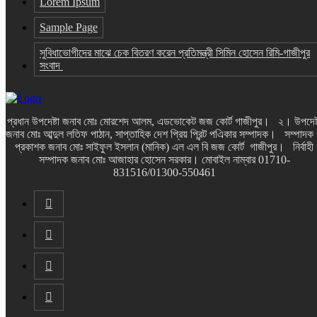
Lorem Ipsum
Sample Page
সুবিধাভোগীদের মাঝে চেক বিতরণ করেন প্রতিমন্ত্রী সিমিন হোসেন রিমি-গাজীপুর
সংবাদ
প্রধান উপদেষ্টা জনাব মোঃ মোরশেদ আলম, এডভোকেট জজ কোর্ট গাজীপুর। ২। উপদেষ্
জনাব মোঃ আব্দুল লতিফ পাঠান, সাপ্তাহিক দেশ প্রিয় প্রিন্ট পএিকার সম্পাদক। সম্পাদক
প্রকাশক জনাব মোঃ সাইফুল ইসলান (মানিক) এল এল বি জজ কোর্ট গাজীপুর। নির্বাহী
সম্পাদক জনাব মোঃ আজাহার হোসেন সরকার। মোবাইল নাম্বার 01710-
831516/01300-550461