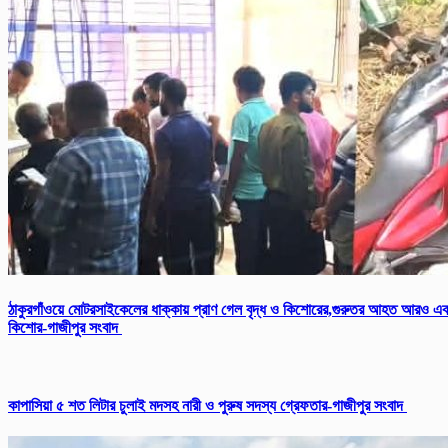
ঠাকুরগাঁওয়ে মোটরসাইকেলের ধাক্কায় প্রাণ গেল বৃদ্ধ ও কিশোরের,গুরুতর আহত আরও এ
কিশোর-গাজীপুর সংবাদ
কাপাসিয়া ৫ শত লিটার চুলাই মদসহ নারী ও পুরুষ সদস্য গ্রেফতার-গাজীপুর সংবাদ