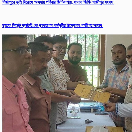
মির্জাপুরে ভূমি বিরোধে অসহায় পরিবার জিম্মিদশায়, থানায় জিডি-গাজীপুর সংবাদ
ছাতক সিমেন্ট ফ্যাক্টরি-তে বৃক্ষরোপন কর্মসূচীর উদ্বোধন-গাজীপুর সংবাদ