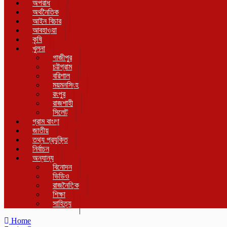
অপরাধ
অর্থনৈতিক
আইন বিচার
আবহাওয়া
কৃষি
খুলনা
গাজীপুর
চট্টগ্রাম
বরিশাল
ময়মনসিংহ
রংপুর
রাজশাহী
সিলেট
গ্রাম বাংলা
জাতীয়
তথ্য প্রযুক্তি
নির্বাচন
অন্যান্য
বিনোদন
ভিডিও
রাজনৈতিক
শিক্ষা
সাহিত্য
Home