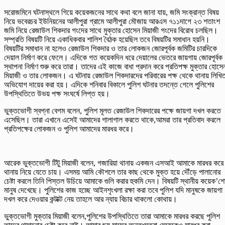
সরোজমিনে ঘটনাস্থলে গিয়ে কয়েকজনের সাথে কথা বলে জানা যায়, জমি সংক্রান্ত বিষয়
নিয়ে ভবেরচর ইউনিয়নের আলীপুরা গ্রামে আলীপুরা মৌজায় আরএস ৭১১দাগে ২৩ শতাংশ
জমি নিয়ে রেজাউল শিকদার গংদের সাথে মুক্তার হোসেন মিয়াজী গংদের বিরোধ চলছিল।
সম্প্রতি বিষয়টি নিয়ে একাধিকবার শালিশ বৈঠক হয়েছিল তবে বিষয়টির সমাধান হয়নি।
বিষয়টির সমাধান না হলেও রেজাউল শিকদার ও তার লোকজন জোরপূর্বক জমিটির চারদিকে
দেয়াল নির্মাণ করে ফেলে। এদিকে গত কয়েকদিন ধরে দেয়ালের ভেতরে জায়গায় জোরপূর্বক
স্থাপনা নির্মাণ শুরু করে তারা। তাদের এই কাজে বাধা প্রদান করে প্রতিপক্ষ মুক্তার হোসে
মিয়াজী ও তার লোকজন। এ ঘটনায় রেজাউল শিকদারদের পরিবারের পক্ষ থেকে থানায় লিখি
অভিযোগ দায়ের করা হয়। এদিকে শনিবার বিকালে পুলিশ ঘটনার তদন্তে গেলে পুলিশের
উপস্থিতিতে উভয় পক্ষ সংঘর্ষে লিপ্ত হয়।
ভুক্তভোগী স্বপ্না বেগম বলেন, পুলিশ মূলত রেজাউল শিকদারের পক্ষে জায়গা দখল করতে
এসেছিল। তারা এখানে এসেই আমাদের গালাগাল করতে থাকে,আমরা তার প্রতিবাদ করলে
প্রতিপক্ষের লোকজন ও পুলিশ আমাদের মারধর করে।
আরেক ভুক্তভোগী টিটু মিয়াজী বলেন, গজারিয়া থানায় একজন এসআই আমাকে মারধর করে
থানায় নিয়ে যেতে চায়। এসময় আমি কৌশলে তার কাছ থেকে মুক্ত হয়ে দৌঁড়ে পালানোর
চেষ্টা করলে তিনি পিস্তল উচিয়ে আমাকে গুলি করার হুকমি দেন। বিষয়টি স্থানীয় কয়েক’শ
মানুষ দেখেছে। পুলিশের কাজ হচ্ছে আইনশৃংখলা রক্ষা করা তবে পুলিশ যদি মানুষকে জায়গা
দখল করে দেওয়ার কন্টাক্ট নেয় তাহলে আর ন্যায় বিচার থাকলো কোথায়।
ভুক্তভোগী মুক্তার মিয়াজী বলেন,পুলিশের উপস্থিতিতে তারা আমাকে মারধর করছে পুলিশ