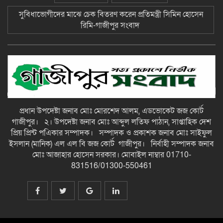
ছাতকে আলীগঞ্জ বাজারে সাবেক মেম্বার
সুবিধাভোগীদের মাঝে চেক বিতরণ করেন প্রতিমন্ত্রী সিমিন হোসেন
আব্দুন নুরের উপর সন্ত্রাসী হামলায় প্রতিবাদ
রিমি-গাজীপুর সংবাদ
সভা-গাজীপুর সংবাদ
জুলাই গন-অভ্যুত্থান দিবস উপলক্ষে
চিত্রাঙ্কন প্রতিযোগিতায় সাংবাদিক কন্যা
নীলা ১ম স্হান করেছে-গাজীপুর সংবাদ
ছাতকে বিদ্যুৎ বিল, লোডশেডিংয়ের
প্রধান উপদেষ্টা জনাব মোঃ মোরশেদ আলম, এডভোকেট জজ কোর্ট
প্রতিবাদে চরবাড়ুকা গ্রামের গ্রাহকদের
গাজীপুর। ২। উপদেষ্টা জনাব মোঃ আব্দুল লতিফ পাঠান, সাপ্তাহিক দেশ
প্রতিবাদ ও ক্ষোভ-গাজীপুর সংবাদ
প্রিয় প্রিন্ট পএিকার সম্পাদক। সম্পাদক ও প্রকাশক জনাব মোঃ সাইফুল
ইসলান (মানিক) এল এল বি জজ কোর্ট গাজীপুর। নির্বাহী সম্পাদক জনাব
১২ হাজার টাকার ঋণে ১৩ লাখ টাকার
মোঃ আজাহার হোসেন সরকার। মোবাইল নাম্বার 01710-
মামলা: সুদের ফাঁদে নীরব নির্যাতনের
831516/01300-550461
শিকার, গ্রেপ্তার সুদ ব্যবসায়ী-গাজীপুর
সংবাদ
দীর্ঘ প্রতীক্ষার অবসান: জুমার নামাজে
মুখরিত রাণীশংকৈল মডেল মসজিদ, শুরু
হলো ইবাদত ও ইসলামী জ্ঞানচর্চার নতুন