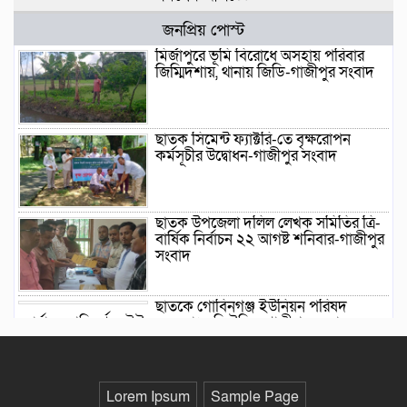
জনপ্রিয় পোস্ট
মির্জাপুরে ভূমি বিরোধে অসহায় পরিবার
জিম্মিদশায়, থানায় জিডি-গাজীপুর সংবাদ
ছাতক সিমেন্ট ফ্যাক্টরি-তে বৃক্ষরোপন
কর্মসূচীর উদ্বোধন-গাজীপুর সংবাদ
ছাতক উপজেলা দলিল লেখক সমিতির ত্রি-
বার্ষিক নির্বাচন ২২ আগষ্ট শনিবার-গাজীপুর
সংবাদ
ছাতকে গোবিনগঞ্জ ইউনিয়ন পরিষদ
কার্যালয় পরিদর্শনে ইউএনও মোঃ মহি উদ্দিন-গাজীপুর সংবাদ
*এলাকায় উত্তেজনা বিরাজ করছে* ছাতকে
পাওনা টাকা নিয়ে হামলা ও সংঘর্ষের
ঘটনায় আহত-৮ জন-গাজীপুর সংবাদ
Lorem Ipsum
Sample Page