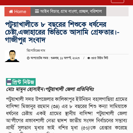
navigat
আইন বিচার
,
গ্রাম বাংলা
,
প্রচ্ছদ
,
বরিশাল
Home
পটুয়াখালীতে ৮ বছরের শিশুকে ধর্ষনের
চেষ্টা,এজাহারের ভিত্তিতে আসামি গ্রেফতার।-
গাজীপুর সংবাদ
রিপোর্টারের নাম
আপডেটের সময় : শুক্রবার, ১১ আগস্ট, ২০২৩
৩৫৫ টাইম ভিউ
মোঃ মামুন হোসাইন।পটুয়াখালী জেলা প্রতিনিধিঃ
পটুয়াখালী সদর উপজেলার কালিকাপুর ইউনিয়ন বহালগাছিয়া গ্রামের
বাসিন্দা মিজানুর রহমান (৩৪) এর ৮ বছরের শিশু কন্যা সামিয়াকে
ধর্ষনের চেষ্টায় একই গ্রামের স্থানীয় বাসিন্দা পটুয়াখালী জেলা
আ’লীগের প্রভাবশালী নেতা দ্বাদশ জাতীয় সংসদ নির্বাচনের সম্ভাব্য
প্রার্থী সুলতান মৃধার ভাই বশির মৃধা (৫০)’কে গ্রেপ্তার করেছে