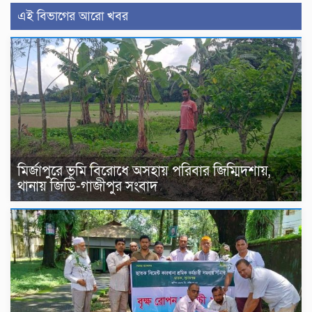
এই বিভাগের আরো খবর
মির্জাপুরে ভূমি বিরোধে অসহায় পরিবার জিম্মিদশায়,
থানায় জিডি-গাজীপুর সংবাদ