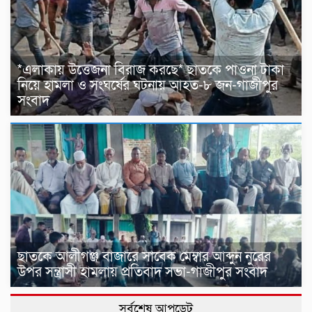
*এলাকায় উত্তেজনা বিরাজ করছে* ছাতকে পাওনা টাকা
নিয়ে হামলা ও সংঘর্ষের ঘটনায় আহত-৮ জন-গাজীপুর
সংবাদ
ছাতকে আলীগঞ্জ বাজারে সাবেক মেম্বার আব্দুন নুরের
উপর সন্ত্রাসী হামলায় প্রতিবাদ সভা-গাজীপুর সংবাদ
সর্বশেষ আপডেট