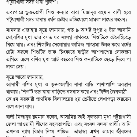
পটুয়াখালী সদর থানা পুলিশ।
এব্যপারে ভুক্তভোগী শিশু কন্যার বাবা মিজানুর রহমান বাদী হয়ে
পটুয়াখালী সদর থানায় ধর্ষন চেষ্টার অভিযোগে মামলা দায়ের করেন।
মামলার এজাহার সূত্রে জানাযায়, গত ৯ আগষ্ট দুপুর ২ টায় আসামি
মো,বশির মৃধা তার বসত ঘর সংলগ্ন বাথরুমে শিশুটিকে টেনেহিঁচড়ে
নিয়ে যায়। এবং শিশুটির সেলোয়ার কামিজ পাজামা উলঙ্গ করে ধর্ষের
চেষ্টা করলে শিশুটির ডাক চিৎকারে বাড়ীর আশপাশের লোকজন
এগিয়ে এলে বশির মৃধা আট বছরের শিশু কন্যাটিকে ছেড়ে দিয়ে গা
ঢাকা দেয়।
সূত্রে আরো জানাযায়,
আসামী বশির মৃধা ও ভুক্তভোগীর নানা বাড়ি পাশাপাশি অবস্থান
থাকায়। শিশুটি তার নানা বাড়িতে বসবাস করে এবং টাউন জৈনকাঠী
কেএম সরকারী প্রাথমিক বিদ্যালয়ের ২য় শ্রেনীতে লেখাপড়া করতেন
বলে জানা যায়।
বাদী মিজানুর রহমান বলেন, আসামির ভাই সুলতানা মৃধা পটুয়াখালী
জেলা আওয়ামী লীগের সহসভাপতি। এবং সংসদ সদস্য প্রার্থী। আমি
এখনও ন্যায় বিচার নিয়ে শঙ্কিত। তাছাড়া এখন আমার জীবনের