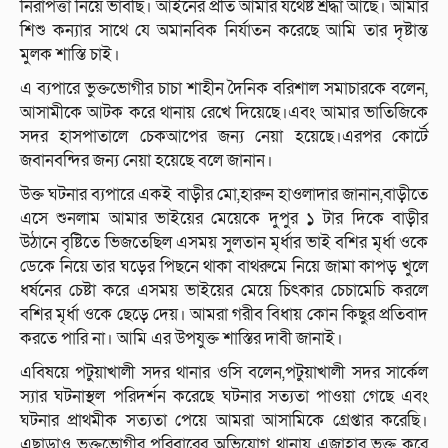
নিরাপত্তা নিয়ে ভাবছি। আইনের প্রতি আমার যথেষ্ট শ্রদ্ধা আছে। আমার
শিশু কন্যার সাথে যে অমানবিক নির্যাতন করেছে আমি তার দৃষ্টান্ত
মুলক শাস্তি চাই।
এ ব্যপারে ভুক্তভোগীর চাচা শাহীন দৈনিক বরিশাল সমাচারকে বলেন,
আসামীকে আটক করে থানায় রেখে দিয়েছে।এবং আমার ভাতিজিকে
সদর হাসপাতালে চেকআপের জন্য নেয়া হয়েছে।এরপর কোর্টে
জবানবন্দির জন্য নেয়া হয়েছে বলে জানান।
উক্ত ঘটনার ব্যপারে একই বাড়ীর মো,হারুন হাওলাদার জানান,বাড়ীতে
এসে শুনলাম আমার ভাইয়ের মেয়েকে দুপুর ১ টার দিকে বাড়ীর
উঠানে বৃষ্টিতে ভিজতেছিল এসময় সুলতান মৃর্ধার ভাই বশির মৃর্ধা ওকে
ডেকে নিয়ে তার ঘড়ের পিছনে থাকা বাথরুমে নিয়ে জামা কাপড় খুলে
ধর্ষনের চেষ্টা করে এসময় ভাইয়ের মেয়ে চিৎকার চেচামেচি করলে
বশির মৃর্ধা ওকে ছেড়ে দেয়। আমরা গরীব বিধায় কোন কিছুর প্রতিবাদ
করতে পারি না। আমি এর উপযুক্ত শাস্তির দাবী জানাই।
এবিষয়ে পটুয়াখালী সদর থানার ওসি বলেন,পটুয়াখালী সদর সার্কেল
স্যার ঘটনাস্থল পরিদর্শন করেছে ঘটনার সত্যতা পাওয়া গেছে এবং
ঘটনার প্রাথমীক সত্যতা পেয়ে আমরা আসামিকে গ্রেপ্তার করেছি।
এছাড়াও ভুক্তভোগীর পরিবারের অভিযোগ থানায় এজাহার ভুক্ত করে