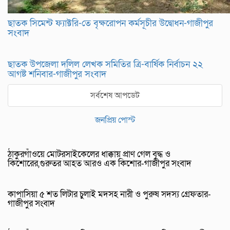
ছাতক সিমেন্ট ফ্যাক্টরি-তে বৃক্ষরোপন কর্মসূচীর উদ্বোধন-গাজীপুর
সংবাদ
ছাতক উপজেলা দলিল লেখক সমিতির ত্রি-বার্ষিক নির্বাচন ২২
আগষ্ট শনিবার-গাজীপুর সংবাদ
সর্বশেষ আপডেট
জনপ্রিয় পোস্ট
ঠাকুরগাঁওয়ে মোটরসাইকেলের ধাক্কায় প্রাণ গেল বৃদ্ধ ও
কিশোরের,গুরুতর আহত আরও এক কিশোর-গাজীপুর সংবাদ
কাপাসিয়া ৫ শত লিটার চুলাই মদসহ নারী ও পুরুষ সদস্য গ্রেফতার-
গাজীপুর সংবাদ