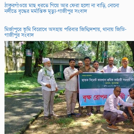
ঠাকুরগাঁওয়ে মাছ ধরতে গিয়ে আর ফেরা হলো না বাড়ি, নোনো
নদীতে বৃদ্ধের মর্মান্তিক মৃত্যু-গাজীপুর সংবাদ
মির্জাপুরে ভূমি বিরোধে অসহায় পরিবার জিম্মিদশায়, থানায় জিডি-
গাজীপুর সংবাদ