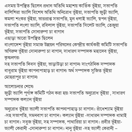
এসময় উপস্থিত ছিলেন প্রধান অতিথি মহাশয় কার্তিক ভূঁইয়া, সভাপতি
বালিশিরা ভ্যালি বিশেষ অতিথি অনিরোধ ভূঁইয়া, সভাপতি জুড়ী ভ্যালি,
কমলা শংকর ভূঁইয়া, ভারপ্রাপ্ত সভাপতি, মুন ধলাই ভ্যালি, স্বপন ভূঁইয়া,
সভাপতি লংলা ভ্যালি, রবিলাল ভূঁইয়া, সভাপতি সিলেট ভ্যালি, তেজুয়া
ভূঁইয়া, সভাপতি সোনারুপা চা বাগান
এছাড়া আরো উপস্থিত ছিলেন
বাংলাদেশ ভূঁইয়া সমাজ উন্নয়ন পরিষদের কেন্দ্রীয় কার্যকরী কমিটি সভাপতি
অণিরুদ ভূঁইয়া সোনারুপা চা বাগান, সাধারণ সম্পাদক মহাদেব ভূঁইয়া,
কৃষ্ণনগর৷
সহ সভাপতি দিবস ভূঁইয়া, ভাড়াউড়া চা বাগান৷ সাংগঠনিক সম্পাদক
বাবুরাম ভূঁইয়া কাপনাপাহাড় চা বাগান৷ অর্থ সম্পাদক সুজিত ভূঁইয়া
মোহরাপুর চা বাগান৷
আলোচনার শেষে৷
জুড়ী ভ্যালি পূর্ণাঙ্গ কমিটি গঠন করা হয়৷ সভাপতি অনুরোধ ভূঁইয়া , সাধারণ
সম্পাদক কল্যান ভূঁইয়া
অনুরোধ ভূঁইয়া ভ্যালী সভাপতি কাপনাপাহাড় চা বাগান। রাঁধেশ্যাম ভূঁইয়া
-সহ সভাপতি, সমনবাগ চা বাগান। কল্যান ভূঁইয়া -সাধারন সম্পাদক ধামাই
চা বাগান। সবুজ ভূঁইয়া, সহ সম্পাদক, পাথারিয়া চা বাগান। প্রবীর ভূঁইয়া-
ভ্যালী কেরানী -সোনারুপা চা বাগান। নানু ভূঁইয়া -সহ ভ্যালী কেরানী –