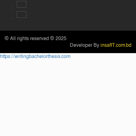
© All rights reserved © 2025
Developer By
insafIT.com.bd
https://writingbachelorthesis.com