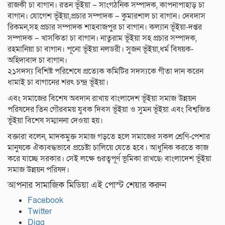
রাজকী চা বাগান। রতন ভূঁইয়া – সাংগঠনিক সম্পাদক, কাপনাপাহাড় চা
বাগান। যোগেশ ভূঁইয়া,প্রচার সম্পাদক – কুমারশাল চা বাগান। দেবদাস
রিকমন,সহ প্রচার সম্পাদক শাহবাজপুর চা বাগান। কল্যান ভূঁইয়া-দপ্তর
সম্পাদক – খাসকিতা চা বাগান। নাতুরাম ভূঁইয়া সহ প্রচার সম্পাদক,
রহমানিয়া চা বাগান। পূনো ভূঁইয়া নলডরী। সুজন ভূঁইয়া,ধর্ম বিষয়ক-
অহিদাবাদ চা বাগান।
২১সদস্য বিশিষ্ট পরিশেষে প্রত্যেক কমিটির সদস্যকে গীতা দান করেন
ধামাই চা বাগানের শরৎ চন্দ্র ভূঁইয়া।
এবং সমাজের বিশেষ অবদান রাখায় বাংলাদেশ ভূঁইয়া সমাজ উন্নয়ন
পরিষদের তিন গৌরবময় যুবক দিবস ভূঁইয়া ও সুমন ভূঁইয়া এবং বিশ্বজিত
ভূঁইয়া বিশেষ সম্মাননা দেওয়া হয়।
বক্তারা বলেন, মাদকমুক্ত সমাজ গড়তে হলে সমাজের সকল শ্রেণি-পেশার
মানুষকে ঐক্যবদ্ধভাবে প্রচেষ্টা চালিয়ে যেতে হবে। আধুনিক করতে কাজ
করে যাচ্ছে সরকার। সেই লক্ষে গুরত্বপূর্ণ ভূমিকা রাখছে৷ বাংলাদেশ ভূঁইয়া
সমাজ উন্নয়ন পরিষদ।
আপনার সামাজিক মিডিয়া এই পোস্ট শেয়ার করুন
Facebook
Twitter
Digg